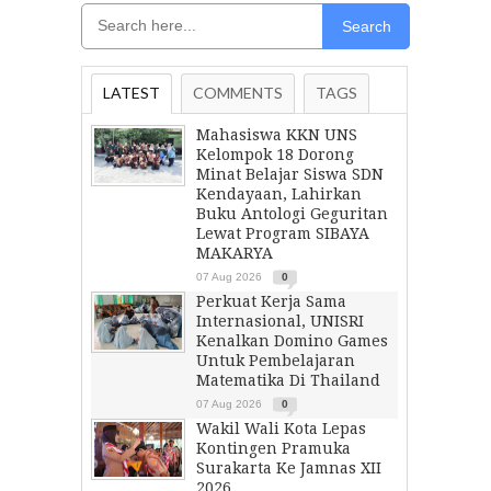
Search
LATEST
COMMENTS
TAGS
Mahasiswa KKN UNS
Kelompok 18 Dorong
Minat Belajar Siswa SDN
Kendayaan, Lahirkan
Buku Antologi Geguritan
Lewat Program SIBAYA
MAKARYA
07 Aug 2026
0
Perkuat Kerja Sama
Internasional, UNISRI
Kenalkan Domino Games
Untuk Pembelajaran
Matematika Di Thailand
07 Aug 2026
0
Wakil Wali Kota Lepas
Kontingen Pramuka
Surakarta Ke Jamnas XII
2026