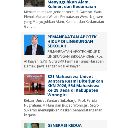
Menyuguhkan Alam,
Kuliner, dan Kedamaian
Menikmati makan gendar pecel di Gazebo. Watu
Plenuk Mutiara Wisata Perbatasan Weru–Ngawen
yang Menyuguhkan Alam, Kuliner, dan Kedamaian
Gunu...
PEMANFAATAN APOTEK
HIDUP DI LINGKUNGAN
SEKOLAH
PEMANFAATAN APOTEK HIDUP DI
LINGKUNGAN SEKOLAH Oleh : Rosi
Al Inayah, S.Pd Guru SMK Farmasi Tunas Harapan
Demak, Jawa Tengah Rosi Al Inayah...
821 Mahasiswa Univet
Bantara Resmi Diterjunkan
KKN 2026, 554 Mahasiswa
ke 28 Desa di Kabupaten
Wonogiri
Rektor Univet Bantara Sukoharjo, Prof. Farida
Nugrahani, M.Hum dan Bupati Wonogiri, Setyo
Sukarno menunjukkan naskah penandatanganan
kerjasa...
GENERASI KEDUA