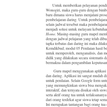
Untuk memberikan pelayanan pendidik
Wonogiri, maka guru-guru dengan bimbi
baru dimana siswa harus menjalani prose
pembelajaran daring. Untuk pembelajara
selain jadwal tersebut maka pembelaja
menjadi solusi untuk melayani kebutuha
Home.
Masing-masing guru mapel member
dengan jadwal pelajaran yang telah dibu
tapka terbatas dan daring ini maka dila
Kemdikbud; modul 05 Penilaian hasil be
untuk memperoleh, menganalisis, dan men
didik yang dilakukan secara sistematis
bermakna dalam pengambilan keputusa
Guru mapel menggunakan aplikasi Goo
dan daring. Aplikasi ini sangat mudah d
untuk penilaian. Selain Google form un
yang memungkinkan siswa bisa mengakse
interaktif, dan ternyata disukai oleh s
serta aktif orang tua untuk terlaksanany
dari orang terdekat agar siswa tetap sem
Ini merupakan tantangan bagi orang tua