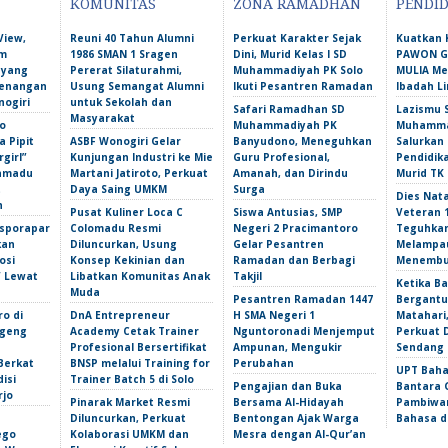
KOMUNITAS
ZONA RAMADHAN
PENDI
View,
Reuni 40 Tahun Alumni
Perkuat Karakter Sejak
Kuatkan 
am
1986 SMAN 1 Sragen
Dini, Murid Kelas I SD
PAWON Ge
 yang
Pererat Silaturahmi,
Muhammadiyah PK Solo
MULIA M
Kenangan
Usung Semangat Alumni
Ikuti Pesantren Ramadan
Ibadah L
nogiri
untuk Sekolah dan
Safari Ramadhan SD
Lazismu 
Masyarakat
o
Muhammadiyah PK
Muhammad
 Pipit
ASBF Wonogiri Gelar
Banyudono, Meneguhkan
Salurkan
girl”
Kunjungan Industri ke Mie
Guru Profesional,
Pendidik
amadu
Martani Jatiroto, Perkuat
Amanah, dan Dirindu
Murid TK
t
Daya Saing UMKM
Surga
Dies Nata
n
Pusat Kuliner Loca C
Siswa Antusias, SMP
Veteran 
isporapar
Colomadu Resmi
Negeri 2 Pracimantoro
Teguhka
kan
Diluncurkan, Usung
Gelar Pesantren
Melampau
osi
Konsep Kekinian dan
Ramadan dan Berbagi
Menembu
f Lewat
Libatkan Komunitas Anak
Takjil
Ketika Ba
Muda
Pesantren Ramadan 1447
Bergantu
ro di
DnA Entrepreneur
H SMA Negeri 1
Matahari,
ngeng
Academy Cetak Trainer
Nguntoronadi Menjemput
Perkuat 
Profesional Bersertifikat
Ampunan, Mengukir
Sendang 
Berkat
BNSP melalui Training for
Perubahan
UPT Baha
isi
Trainer Batch 5 di Solo
Pengajian dan Buka
Bantara 
rjo
Pinarak Market Resmi
Bersama Al-Hidayah
Pambiwar
Diluncurkan, Perkuat
Bentongan Ajak Warga
Bahasa d
ego
Kolaborasi UMKM dan
Mesra dengan Al-Qur’an