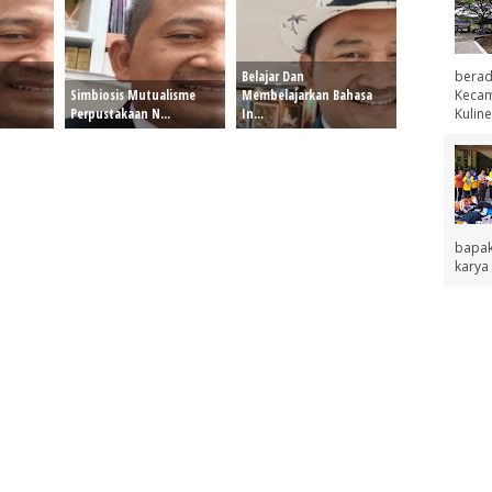
berad
Belajar Dan
Kecama
Simbiosis Mutualisme
Membelajarkan Bahasa
Kuline
Perpustakaan N...
In...
bapak
karya 