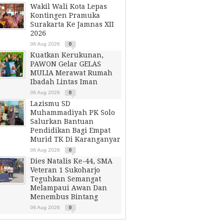
Wakil Wali Kota Lepas
Kontingen Pramuka
Surakarta Ke Jamnas XII
2026
06 Aug 2026
0
Kuatkan Kerukunan,
PAWON Gelar GELAS
MULIA Merawat Rumah
Ibadah Lintas Iman
06 Aug 2026
0
Lazismu SD
Muhammadiyah PK Solo
Salurkan Bantuan
Pendidikan Bagi Empat
Murid TK Di Karanganyar
06 Aug 2026
0
Dies Natalis Ke-44, SMA
Veteran 1 Sukoharjo
Teguhkan Semangat
Melampaui Awan Dan
Menembus Bintang
06 Aug 2026
0