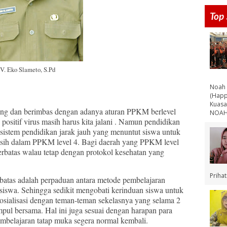
Top 
V. Eko Slameto, S.Pd
Noah 
(Happ
Kuasa
 dan berimbas dengan adanya aturan PPKM berlevel
NOAH 
ositif virus masih harus kita jalani . Namun pendidikan
 sistem pendidikan jarak jauh yang menuntut siswa untuk
 masih dalam PPKM level 4. Bagi daerah yang PPKM level
erbatas walau tetap dengan protokol kesehatan yang
Priha
as adalah perpaduan antara metode pembelajaran
siswa. Sehingga sedikit mengobati kerinduan siswa untuk
rsosialisasi dengan teman-teman sekelasnya yang selama 2
mpul bersama. Hal ini juga sesuai dengan harapan para
embelajaran tatap muka segera normal kembali.