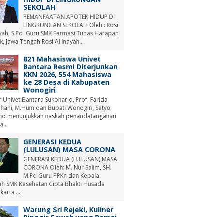
SEKOLAH
PEMANFAATAN APOTEK HIDUP DI
LINGKUNGAN SEKOLAH Oleh : Rosi
ayah, S.Pd Guru SMK Farmasi Tunas Harapan
, Jawa Tengah Rosi Al Inayah...
821 Mahasiswa Univet
Bantara Resmi Diterjunkan
KKN 2026, 554 Mahasiswa
ke 28 Desa di Kabupaten
Wonogiri
r Univet Bantara Sukoharjo, Prof. Farida
hani, M.Hum dan Bupati Wonogiri, Setyo
no menunjukkan naskah penandatanganan
a...
GENERASI KEDUA
(LULUSAN) MASA CORONA
GENERASI KEDUA (LULUSAN) MASA
CORONA Oleh: M. Nur Salim, SH.
M.Pd Guru PPKn dan Kepala
ah SMK Kesehatan Cipta Bhakti Husada
arta ...
Warung Sri Rejeki, Kuliner