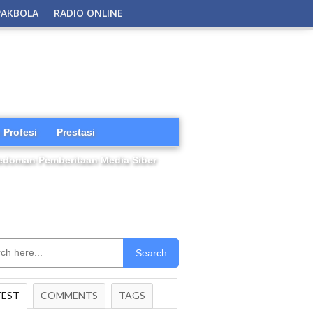
PAKBOLA
RADIO ONLINE
 Profesi
Prestasi
edoman Pemberitaan Media Siber
Search
TEST
COMMENTS
TAGS