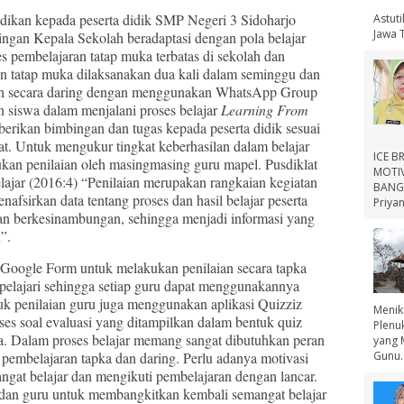
an kepada peserta didik SMP Negeri 3 Sidoharjo
Astut
Jawa 
ngan Kepala Sekolah beradaptasi dengan pola belajar
s pembelajaran tatap muka terbatas di sekolah dan
n tatap muka dilaksanakan dua kali dalam seminggu dan
ran secara daring dengan menggunakan WhatsApp Group
n siswa dalam menjalani proses belajar
Learning From
ikan bimbingan dan tugas kepada peserta didik sesuai
at. Untuk mengukur tingkat keberhasilan dalam belajar
ICE B
kukan penilaian oleh masingmasing guru mapel. Pusdiklat
MOTIV
lajar (2016:4) “Penilaian merupakan rangkaian kegiatan
BANGS
afsirkan data tentang proses dan hasil belajar peserta
Priyan
 dan berkesinambungan, sehingga menjadi informasi yang
n”.
gle Form untuk melakukan penilaian secara tapka
ipelajari sehingga setiap guru dapat menggunakannya
tuk penilaian guru juga menggunakan aplikasi Quizziz
Menik
s soal evaluasi yang ditampilkan dalam bentuk quiz
Plenu
iswa. Dalam proses belajar memang sangat dibutuhkan peran
yang 
a pembelajaran tapka dan daring. Perlu adanya motivasi
Gunu..
angat belajar dan mengikuti pembelajaran dengan lancar.
 dan guru untuk membangkitkan kembali semangat belajar