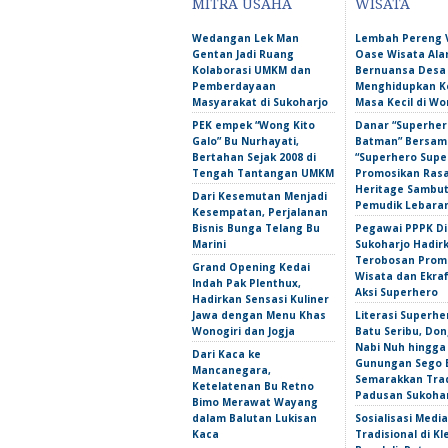
MITRA USAHA
WISATA
Wedangan Lek Man
Lembah Pereng 
Gentan Jadi Ruang
Oase Wisata Al
Kolaborasi UMKM dan
Bernuansa Desa
Pemberdayaan
Menghidupkan 
Masyarakat di Sukoharjo
Masa Kecil di Wo
PEK empek “Wong Kito
Danar “Superher
Galo” Bu Nurhayati,
Batman” Bersama
Bertahan Sejak 2008 di
“Superhero Super
Tengah Tantangan UMKM
Promosikan Ras
Heritage Sambu
Dari Kesemutan Menjadi
Pemudik Lebara
Kesempatan, Perjalanan
Bisnis Bunga Telang Bu
Pegawai PPPK D
Marini
Sukoharjo Hadir
Terobosan Prom
Grand Opening Kedai
Wisata dan Ekra
Indah Pak Plenthux,
Aksi Superhero
Hadirkan Sensasi Kuliner
Jawa dengan Menu Khas
Literasi Superhe
Wonogiri dan Jogja
Batu Seribu, Do
Nabi Nuh hingga
Dari Kaca ke
Gunungan Sego 
Mancanegara,
Semarakkan Trad
Ketelatenan Bu Retno
Padusan Sukoha
Bimo Merawat Wayang
dalam Balutan Lukisan
Sosialisasi Media
Kaca
Tradisional di Kl