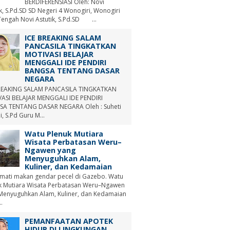
BERDIFERENSIASI Oleh: Novi
ik, S.Pd.SD SD Negeri 4 Wonogiri, Wonogiri
Tengah Novi Astutik, S.Pd.SD ...
ICE BREAKING SALAM
PANCASILA TINGKATKAN
MOTIVASI BELAJAR
MENGGALI IDE PENDIRI
BANGSA TENTANG DASAR
NEGARA
REAKING SALAM PANCASILA TINGKATKAN
ASI BELAJAR MENGGALI IDE PENDIRI
A TENTANG DASAR NEGARA Oleh : Suheti
i, S.Pd Guru M...
Watu Plenuk Mutiara
Wisata Perbatasan Weru–
Ngawen yang
Menyuguhkan Alam,
Kuliner, dan Kedamaian
mati makan gendar pecel di Gazebo. Watu
k Mutiara Wisata Perbatasan Weru–Ngawen
Menyuguhkan Alam, Kuliner, dan Kedamaian
.
PEMANFAATAN APOTEK
HIDUP DI LINGKUNGAN