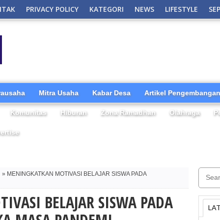
NTAK
PRIVACY POLICY
KATEGORI
NEWS
LIFESTYLE
SE
irausaha
Mitra Usaha
Kabar Desa
Artikel Pengembangan
Komunitas
Hiburan
Zona Ramadhan
Olahraga
P
ertise
i
» MENINGKATKAN MOTIVASI BELAJAR SISWA PADA
IVASI BELAJAR SISWA PADA
LA
KA MASA PANDEMI