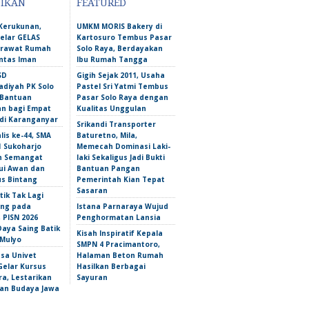
DIKAN
FEATURED
Kerukunan,
UMKM MORIS Bakery di
lar GELAS
Kartosuro Tembus Pasar
erawat Rumah
Solo Raya, Berdayakan
intas Iman
Ibu Rumah Tangga
SD
Gigih Sejak 2011, Usaha
iyah PK Solo
Pastel Sri Yatmi Tembus
 Bantuan
Pasar Solo Raya dengan
an bagi Empat
Kualitas Unggulan
 di Karanganyar
Srikandi Transporter
lis ke-44, SMA
Baturetno, Mila,
1 Sukoharjo
Memecah Dominasi Laki-
n Semangat
laki Sekaligus Jadi Bukti
i Awan dan
Bantuan Pangan
s Bintang
Pemerintah Kian Tepat
Sasaran
tik Tak Lagi
ng pada
Istana Parnaraya Wujud
 PISN 2026
Penghormatan Lansia
Daya Saing Batik
Kisah Inspiratif Kepala
Mulyo
SMPN 4 Pracimantoro,
sa Univet
Halaman Beton Rumah
Gelar Kursus
Hasilkan Berbagai
a, Lestarikan
Sayuran
an Budaya Jawa