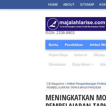
HOME
ABOUT
SITEMAP
KO
ISSN: 2338-8803
Berita
Pendidikan
Artikel W
Pojok Griya
larise tv
Wisata
Disclaimer
Drop Menu
Adv
▼
CB Magazine »
Artikel Pengembangan Profes
PEMBELAJARAN TAPKA MASA PANDEMI
MENINGKATKAN MOT
PEMBELAJARAN TAP