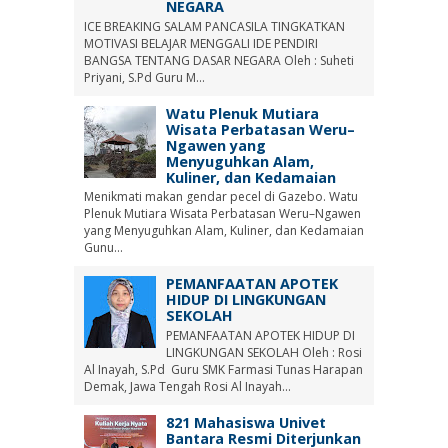
NEGARA
ICE BREAKING SALAM PANCASILA TINGKATKAN
MOTIVASI BELAJAR MENGGALI IDE PENDIRI
BANGSA TENTANG DASAR NEGARA Oleh : Suheti
Priyani, S.Pd Guru M...
Watu Plenuk Mutiara
Wisata Perbatasan Weru–
Ngawen yang
Menyuguhkan Alam,
Kuliner, dan Kedamaian
Menikmati makan gendar pecel di Gazebo. Watu
Plenuk Mutiara Wisata Perbatasan Weru–Ngawen
yang Menyuguhkan Alam, Kuliner, dan Kedamaian
Gunu...
PEMANFAATAN APOTEK
HIDUP DI LINGKUNGAN
SEKOLAH
PEMANFAATAN APOTEK HIDUP DI
LINGKUNGAN SEKOLAH Oleh : Rosi
Al Inayah, S.Pd Guru SMK Farmasi Tunas Harapan
Demak, Jawa Tengah Rosi Al Inayah...
821 Mahasiswa Univet
Bantara Resmi Diterjunkan