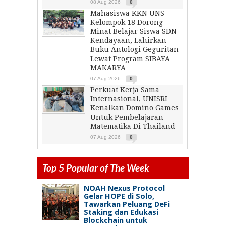
08 Aug 2026
0
Mahasiswa KKN UNS
Kelompok 18 Dorong
Minat Belajar Siswa SDN
Kendayaan, Lahirkan
Buku Antologi Geguritan
Lewat Program SIBAYA
MAKARYA
07 Aug 2026
0
Perkuat Kerja Sama
Internasional, UNISRI
Kenalkan Domino Games
Untuk Pembelajaran
Matematika Di Thailand
07 Aug 2026
0
Top 5 Popular of The Week
NOAH Nexus Protocol
Gelar HOPE di Solo,
Tawarkan Peluang DeFi
Staking dan Edukasi
Blockchain untuk