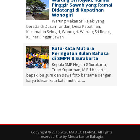
Pinggir Sawah yang Ramai
Didatangi di Kepatihan
Wonogiri
Warung Makan Sri Rejeki yang
berada di Dusun Tandan, Desa Kepatihan,
Kecamatan Selogiri, Wonogiri. Warung Sri Rejeki,
Kuliner Pinggir Sawah ...
Kata-Kata Mutiara
Peringatan Bulan Bahasa
di SMPN 8 Surakarta
Kepala SMP Negeri 8 Surakarta,
Triad Suparman, M.Pd beserta
bapak ibu guru dan siswa foto bersama dengan
karya tulisan kata-kata mutiara. ...
Copyright © 2016-2026
MAJALAH LARISE
. All rights
reserved.Site by
Media Larise Bahagia
.