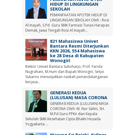
HIDUP DI LINGKUNGAN
SEKOLAH
PEMANFAATAN APOTEK HIDUP DI
LINGKUNGAN SEKOLAH Oleh : Rosi
Al Inayah, S.Pd Guru SMK Farmasi Tunas Harapan
Demak, Jawa Tengah Rosi Al Inayah...
821 Mahasiswa Univet
Bantara Resmi Diterjunkan
KKN 2026, 554 Mahasiswa
ke 28 Desa di Kabupaten
Wonogiri
Rektor Univet Bantara Sukoharjo, Prof. Farida
Nugrahani, M.Hum dan Bupati Wonogiri, Setyo
Sukarno menunjukkan naskah penandatanganan
kerjasa...
GENERASI KEDUA
(LULUSAN) MASA CORONA
GENERASI KEDUA (LULUSAN) MASA
CORONA Oleh: M. Nur Salim, SH.
M.Pd Guru PPKn dan Kepala
Sekolah SMK Kesehatan Cipta Bhakti Husada
Yogyakarta ...
Warung Sri Rejeki, Kuliner