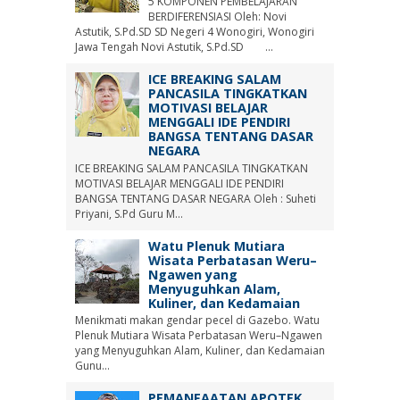
5 KOMPONEN PEMBELAJARAN
BERDIFERENSIASI Oleh: Novi
Astutik, S.Pd.SD SD Negeri 4 Wonogiri, Wonogiri
Jawa Tengah Novi Astutik, S.Pd.SD ...
ICE BREAKING SALAM
PANCASILA TINGKATKAN
MOTIVASI BELAJAR
MENGGALI IDE PENDIRI
BANGSA TENTANG DASAR
NEGARA
ICE BREAKING SALAM PANCASILA TINGKATKAN
MOTIVASI BELAJAR MENGGALI IDE PENDIRI
BANGSA TENTANG DASAR NEGARA Oleh : Suheti
Priyani, S.Pd Guru M...
Watu Plenuk Mutiara
Wisata Perbatasan Weru–
Ngawen yang
Menyuguhkan Alam,
Kuliner, dan Kedamaian
Menikmati makan gendar pecel di Gazebo. Watu
Plenuk Mutiara Wisata Perbatasan Weru–Ngawen
yang Menyuguhkan Alam, Kuliner, dan Kedamaian
Gunu...
PEMANFAATAN APOTEK