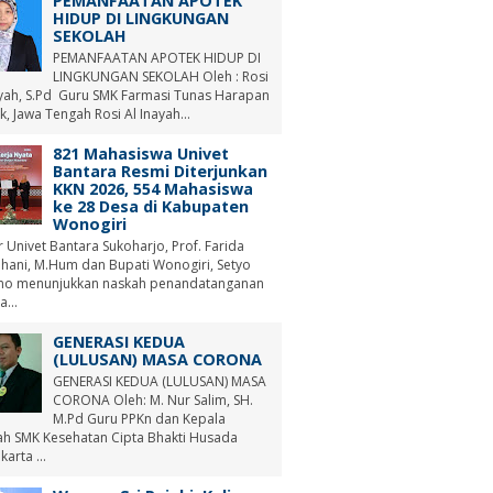
PEMANFAATAN APOTEK
HIDUP DI LINGKUNGAN
SEKOLAH
PEMANFAATAN APOTEK HIDUP DI
LINGKUNGAN SEKOLAH Oleh : Rosi
ayah, S.Pd Guru SMK Farmasi Tunas Harapan
, Jawa Tengah Rosi Al Inayah...
821 Mahasiswa Univet
Bantara Resmi Diterjunkan
KKN 2026, 554 Mahasiswa
ke 28 Desa di Kabupaten
Wonogiri
r Univet Bantara Sukoharjo, Prof. Farida
hani, M.Hum dan Bupati Wonogiri, Setyo
no menunjukkan naskah penandatanganan
a...
GENERASI KEDUA
(LULUSAN) MASA CORONA
GENERASI KEDUA (LULUSAN) MASA
CORONA Oleh: M. Nur Salim, SH.
M.Pd Guru PPKn dan Kepala
ah SMK Kesehatan Cipta Bhakti Husada
arta ...