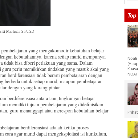
Top 
Siti Marfuah, S.Pd.SD
pembelajaran yang mengakomodir kebutuhan belajar
 dengan kebutuhannya, karena setiap murid mempunyai
Noah 
ga tidak bisa diberi perlakuan yang sama. Dalam
(Happ
i guru perlu memikirkan tindakan yang masuk akal yang
Kuasa
NOAH 
an berdiferensiasi tidak berarti pembelajaran dengan
ng berbeda untuk setiap murid, maupun pembelajaran
tar dengan yang kurang pintar.
n berdiferensiasi antara lain; lingkungan belajar
lum memiliki tujuan pembelajaran yang didefinisikan
njutan, guru menanggapi atau merespon kebutuhan belajar
Priha
jaran berdiferensiasi adalah ketika proses
cara agar murid dapat mengeksploitasi isi kurikulum,