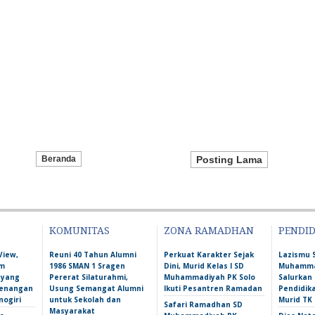
Beranda
Posting Lama
KOMUNITAS
ZONA RAMADHAN
PENDI
View,
Reuni 40 Tahun Alumni
Perkuat Karakter Sejak
Lazismu 
am
1986 SMAN 1 Sragen
Dini, Murid Kelas I SD
Muhammad
 yang
Pererat Silaturahmi,
Muhammadiyah PK Solo
Salurkan
Kenangan
Usung Semangat Alumni
Ikuti Pesantren Ramadan
Pendidik
nogiri
untuk Sekolah dan
Murid TK
Safari Ramadhan SD
Masyarakat