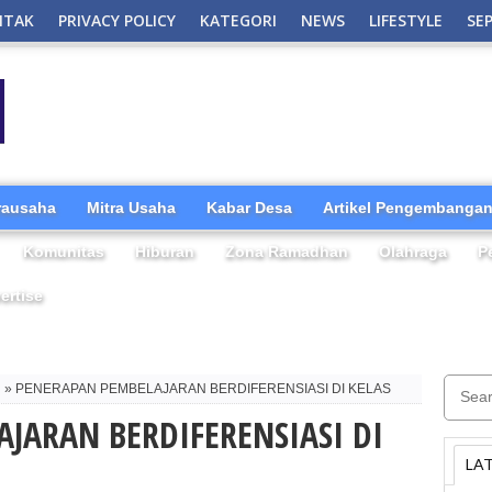
NTAK
PRIVACY POLICY
KATEGORI
NEWS
LIFESTYLE
SE
irausaha
Mitra Usaha
Kabar Desa
Artikel Pengembangan
Komunitas
Hiburan
Zona Ramadhan
Olahraga
P
ertise
i
» PENERAPAN PEMBELAJARAN BERDIFERENSIASI DI KELAS
JARAN BERDIFERENSIASI DI
LA