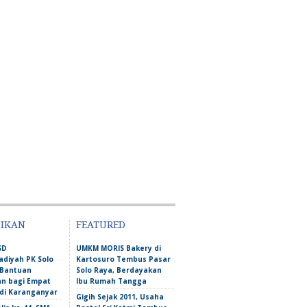
DIKAN
FEATURED
SD
UMKM MORIS Bakery di
iyah PK Solo
Kartosuro Tembus Pasar
 Bantuan
Solo Raya, Berdayakan
an bagi Empat
Ibu Rumah Tangga
 di Karanganyar
Gigih Sejak 2011, Usaha