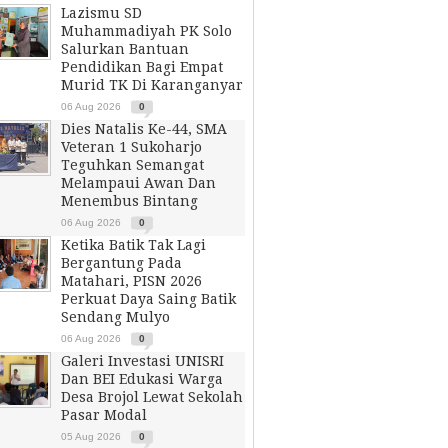
Lazismu SD
Muhammadiyah PK Solo
Salurkan Bantuan
Pendidikan Bagi Empat
Murid TK Di Karanganyar
06 Aug 2026
0
Dies Natalis Ke-44, SMA
Veteran 1 Sukoharjo
Teguhkan Semangat
Melampaui Awan Dan
Menembus Bintang
06 Aug 2026
0
Ketika Batik Tak Lagi
Bergantung Pada
Matahari, PISN 2026
Perkuat Daya Saing Batik
Sendang Mulyo
06 Aug 2026
0
Galeri Investasi UNISRI
Dan BEI Edukasi Warga
Desa Brojol Lewat Sekolah
Pasar Modal
05 Aug 2026
0