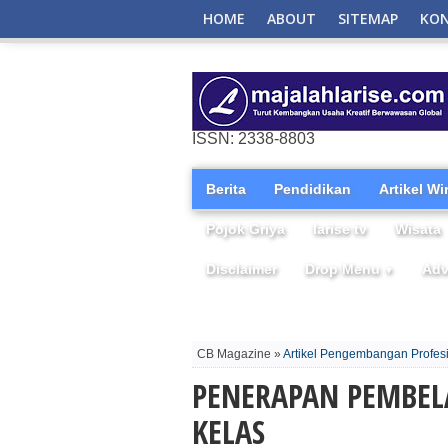
HOME
ABOUT
SITEMAP
KO
ISSN: 2338-8803
Berita
Pendidikan
Artikel W
Pojok Griya
larise tv
Wisata
Disclaimer
Drop Menu
Adv
▼
CB Magazine »
Artikel Pengembangan Profes
PENERAPAN PEMBELA
KELAS