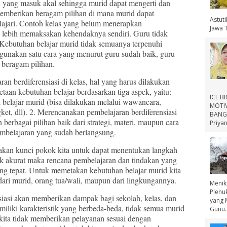
 yang masuk akal sehingga murid dapat mengerti dan
 memberikan beragam pilihan di mana murid dapat
Astut
ajari. Contoh kelas yang belum menerapkan
Jawa 
ru lebih memaksakan kehendaknya sendiri. Guru tidak
Kebutuhan belajar murid tidak semuanya terpenuhi
gunakan satu cara yang menurut guru sudah baik, guru
 beragam pilihan.
erdiferensiasi di kelas, hal yang harus dilakukan
taan kebutuhan belajar berdasarkan tiga aspek, yaitu:
ICE B
il belajar murid (bisa dilakukan melalui wawancara,
MOTIV
et, dll). 2. Merencanakan pembelajaran berdiferensiasi
BANGS
berbagai pilihan baik dari strategi, materi, maupun cara
Priyan
pembelajaran yang sudah berlangsung.
n kunci pokok kita untuk dapat menentukan langkah
idak akurat maka rencana pembelajaran dan tindakan yang
ang tepat. Untuk memetakan kebutuhan belajar murid kita
dari murid, orang tua/wali, maupun dari lingkungannya.
Menik
Plenu
si akan memberikan dampak bagi sekolah, kelas, dan
yang 
iliki karakteristik yang berbeda-beda, tidak semua murid
Gunu..
a kita tidak memberikan pelayanan sesuai dengan