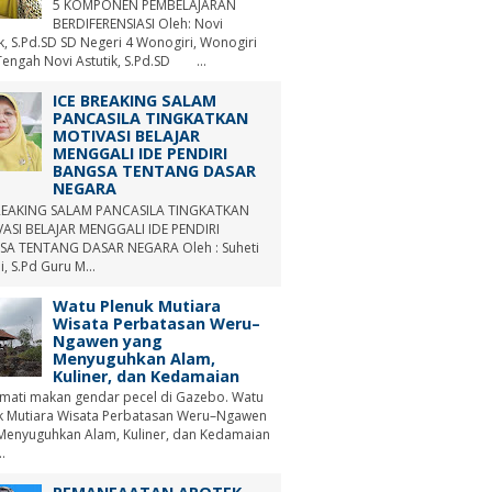
5 KOMPONEN PEMBELAJARAN
BERDIFERENSIASI Oleh: Novi
ik, S.Pd.SD SD Negeri 4 Wonogiri, Wonogiri
Tengah Novi Astutik, S.Pd.SD ...
ICE BREAKING SALAM
PANCASILA TINGKATKAN
MOTIVASI BELAJAR
MENGGALI IDE PENDIRI
BANGSA TENTANG DASAR
NEGARA
REAKING SALAM PANCASILA TINGKATKAN
ASI BELAJAR MENGGALI IDE PENDIRI
A TENTANG DASAR NEGARA Oleh : Suheti
i, S.Pd Guru M...
Watu Plenuk Mutiara
Wisata Perbatasan Weru–
Ngawen yang
Menyuguhkan Alam,
Kuliner, dan Kedamaian
mati makan gendar pecel di Gazebo. Watu
k Mutiara Wisata Perbatasan Weru–Ngawen
Menyuguhkan Alam, Kuliner, dan Kedamaian
.