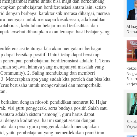
at menghambat murid untuk bisa maju dan berkembang
rapkan pembelajaran berdiferensiasi antara lain; setiap
d dengan berbagai karakteristik merasa dihargai, merasa
uru mengajar untuk mencapai kesuksesan, ada keadilan
laborasi, kebutuhan belajar murid terfasilitasi dan
Al In
pak tersebut diharapkan akan tercapai hasil belajar yang
Demak
erensiasi tentunya kita akan mengalami berbagai
 dapat bersikap positif. Untuk tetap dapat bersikap
 penerapan pembelajaran berdiferensiasi adalah: 1. Terus
 teman sejawat lainnya yang mempunyai masalah yang
Rekto
 Community). 2. Saling mendukung dan memberi
Nugra
3. Menerapkan apa yang sudah kita peroleh dan bisa kita
Sukar
kerjas
Terus berusaha untuk mengevaluasi dan memperbaiki
pkan.
erkaitan dengan filosofi pendidikan menurut Ki Hajar
k, visi guru penggerak, serta budaya positif. Salah satu
wantara adalah sistem “among”, guru harus dapat
 dengan kodratnya, hal ini sangat sesuai dengan
Sekol
u nilai dan peran guru penggerak adalah menciptakan
Yogyak
id, yaitu pembelajaran yang memerdekakan pemikiran