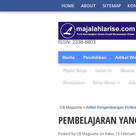
HOME
ABOUT
SITEMAP
KO
ISSN: 2338-8803
Berita
Pendidikan
Artikel W
Pojok Griya
larise tv
Wisata
Disclaimer
Drop Menu
Adv
▼
CB Magazine »
Artikel Pengembangan Profes
PEMBELAJARAN YAN
Posted by CB Magazine on Rabu, 15 Februari