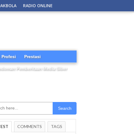
PAKBOLA
RADIO ONLINE
 Profesi
Prestasi
edoman Pemberitaan Media Siber
Search
TEST
COMMENTS
TAGS