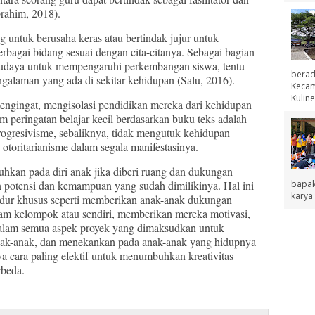
rahim, 2018).
ntuk berusaha keras atau bertindak jujur untuk
bagai bidang sesuai dengan cita-citanya. Sebagai bagian
budaya untuk mempengaruhi perkembangan siswa, tentu
berad
galaman yang ada di sekitar kehidupan (Salu, 2016).
Kecama
Kuline
gingat, mengisolasi pendidikan mereka dari kehidupan
m peringatan belajar kecil berdasarkan buku teks adalah
rogresivisme, sebaliknya, tidak mengutuk kehidupan
 otoritarianisme dalam segala manifestasinya.
an pada diri anak jika diberi ruang dan dukungan
bapak
potensi dan kemampuan yang sudah dimilikinya. Hal ini
karya 
edur khusus seperti memberikan anak-anak dukungan
am kelompok atau sendiri, memberikan mereka motivasi,
dalam semua aspek proyek yang dimaksudkan untuk
ak-anak, dan menekankan pada anak-anak yang hidupnya
ya cara paling efektif untuk menumbuhkan kreativitas
rbeda.