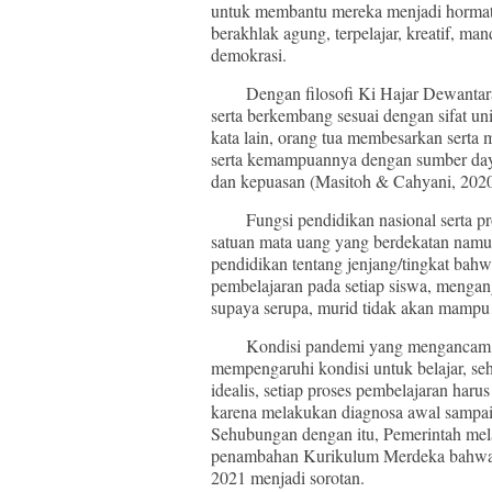
untuk membantu mereka menjadi hormat 
berakhlak agung, terpelajar, kreatif, ma
demokrasi.
Dengan filosofi Ki Hajar Dewantara, 
serta berkembang sesuai dengan sifat 
kata lain, orang tua membesarkan serta
serta kemampuannya dengan sumber daya
dan kepuasan (Masitoh & Cahyani, 2020
Fungsi pendidikan nasional serta pros
satuan mata uang yang berdekatan namun
pendidikan tentang jenjang/tingkat bah
pembelajaran pada setiap siswa, menga
supaya serupa, murid tidak akan mampu
Kondisi pandemi yang mengancam keb
mempengaruhi kondisi untuk belajar, se
idealis, setiap proses pembelajaran ha
karena melakukan diagnosa awal sampai ko
Sehubungan dengan itu, Pemerintah me
penambahan Kurikulum Merdeka bahwa s
2021 menjadi sorotan.