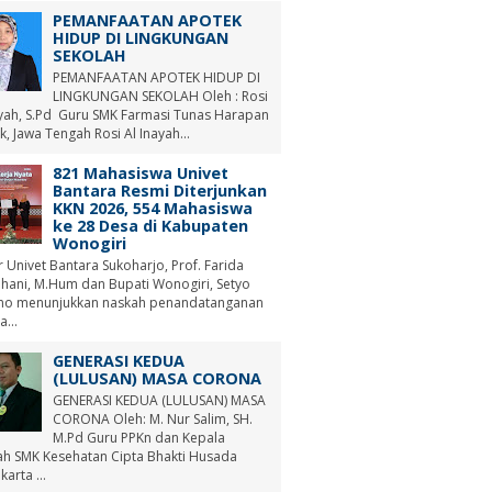
PEMANFAATAN APOTEK
HIDUP DI LINGKUNGAN
SEKOLAH
PEMANFAATAN APOTEK HIDUP DI
LINGKUNGAN SEKOLAH Oleh : Rosi
ayah, S.Pd Guru SMK Farmasi Tunas Harapan
, Jawa Tengah Rosi Al Inayah...
821 Mahasiswa Univet
Bantara Resmi Diterjunkan
KKN 2026, 554 Mahasiswa
ke 28 Desa di Kabupaten
Wonogiri
r Univet Bantara Sukoharjo, Prof. Farida
hani, M.Hum dan Bupati Wonogiri, Setyo
no menunjukkan naskah penandatanganan
a...
GENERASI KEDUA
(LULUSAN) MASA CORONA
GENERASI KEDUA (LULUSAN) MASA
CORONA Oleh: M. Nur Salim, SH.
M.Pd Guru PPKn dan Kepala
ah SMK Kesehatan Cipta Bhakti Husada
arta ...