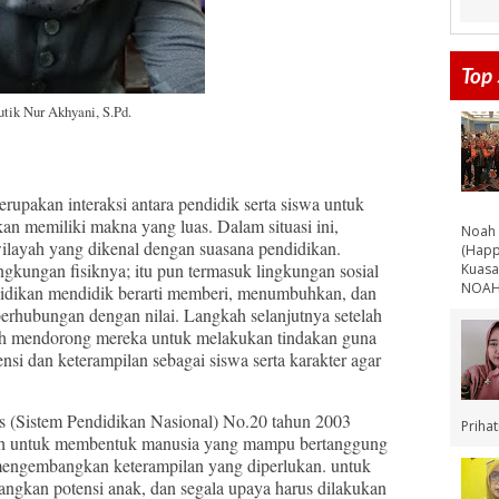
Top 
utik Nur Akhyani, S.Pd.
akan interaksi antara pendidik serta siswa untuk
an memiliki makna yang luas. Dalam situasi ini,
Noah 
wilayah yang dikenal dengan suasana pendidikan.
(Happ
gkungan fisiknya; itu pun termasuk lingkungan sosial
Kuasa
NOAH 
ndidikan mendidik berarti memberi, menumbuhkan, dan
berhubungan dengan nilai. Langkah selanjutnya setelah
ah mendorong mereka untuk melakukan tindakan guna
 dan keterampilan sebagai siswa serta karakter agar
istem Pendidikan Nasional) No.20 tahun 2003
Priha
alah untuk membentuk manusia yang mampu bertanggung
 mengembangkan keterampilan yang diperlukan. untuk
gkan potensi anak, dan segala upaya harus dilakukan