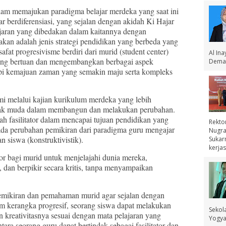
m memajukan paradigma belajar merdeka yang saat ini
 berdiferensiasi, yang sejalan dengan akidah Ki Hajar
aran yang dibedakan dalam kaitannya dengan
kan adalah jenis strategi pendidikan yang berbeda yang
fat progresivisme berdiri dari murid (student center)
Al In
ang bertuan dan mengembangkan berbagai aspek
Demak
i kemajuan zaman yang semakin maju serta kompleks
melalui kajian kurikulum merdeka yang lebih
ak muda dalam membangun dan melakukan perubahan.
ah fasilitator dalam mencapai tujuan pendidikan yang
Rekto
s ada perubahan pemikiran dari paradigma guru mengajar
Nugra
n siswa (konstruktivistik).
Sukar
kerjas
r bagi murid untuk menjelajahi dunia mereka,
an berpikir secara kritis, tanpa menyampaikan
ran dan pemahaman murid agar sejalan dengan
am kerangka progresif, seorang siswa dapat melakukan
Sekol
 kreativitasnya sesuai dengan mata pelajaran yang
Yogyak
ara seorang guru dapat bertindak sebagai fasilitator dan