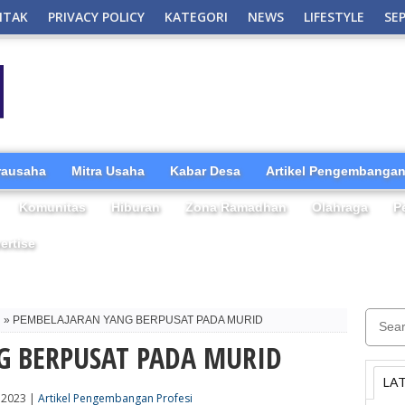
NTAK
PRIVACY POLICY
KATEGORI
NEWS
LIFESTYLE
SE
irausaha
Mitra Usaha
Kabar Desa
Artikel Pengembangan
Komunitas
Hiburan
Zona Ramadhan
Olahraga
P
ertise
i
» PEMBELAJARAN YANG BERPUSAT PADA MURID
G BERPUSAT PADA MURID
LA
 2023 |
Artikel Pengembangan Profesi