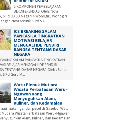
BERDIFERENSIASI
5 KOMPONEN PEMBELAJARAN
BERDIFERENSIASI Oleh: Novi
ik, S.Pd.SD SD Negeri 4 Wonogiri, Wonogiri
Tengah Novi Astutik, S.Pd.SD ...
ICE BREAKING SALAM
PANCASILA TINGKATKAN
MOTIVASI BELAJAR
MENGGALI IDE PENDIRI
BANGSA TENTANG DASAR
NEGARA
REAKING SALAM PANCASILA TINGKATKAN
ASI BELAJAR MENGGALI IDE PENDIRI
A TENTANG DASAR NEGARA Oleh : Suheti
i, S.Pd Guru M...
Watu Plenuk Mutiara
Wisata Perbatasan Weru–
Ngawen yang
Menyuguhkan Alam,
Kuliner, dan Kedamaian
mati makan gendar pecel di Gazebo. Watu
k Mutiara Wisata Perbatasan Weru–Ngawen
Menyuguhkan Alam, Kuliner, dan Kedamaian
.