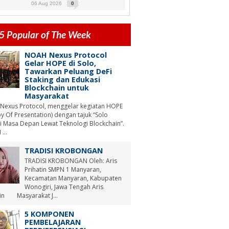
06 Aug 2026
0
5 Popular of The Week
NOAH Nexus Protocol
Gelar HOPE di Solo,
Tawarkan Peluang DeFi
Staking dan Edukasi
Blockchain untuk
Masyarakat
Nexus Protocol, menggelar kegiatan HOPE
y Of Presentation) dengan tajuk “Solo
i Masa Depan Lewat Teknologi Blockchain”.
...
TRADISI KROBONGAN
TRADISI KROBONGAN Oleh: Aris
Prihatin SMPN 1 Manyaran,
Kecamatan Manyaran, Kabupaten
Wonogiri, Jawa Tengah Aris
tin Masyarakat J...
5 KOMPONEN
PEMBELAJARAN