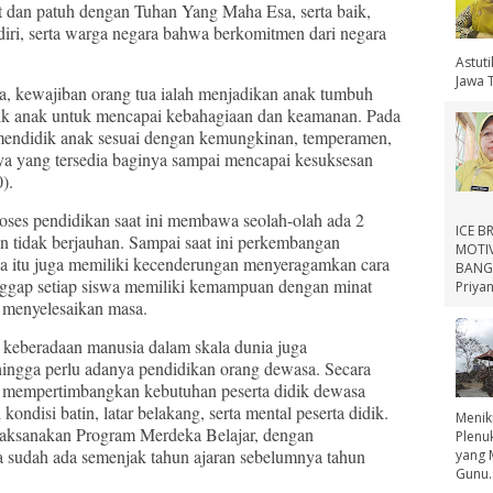
dan patuh dengan Tuhan Yang Maha Esa, serta baik,
ndiri, serta warga negara bahwa berkomitmen dari negara
Astut
Jawa 
kewajiban orang tua ialah menjadikan anak tumbuh
unik anak untuk mencapai kebahagiaan dan keamanan. Pada
 mendidik anak sesuai dengan kemungkinan, temperamen,
 yang tersedia baginya sampai mencapai kesuksesan
).
es pendidikan saat ini membawa seolah-olah ada 2
ICE B
 tidak berjauhan. Sampai saat ini perkembangan
MOTIV
wa itu juga memiliki kecenderungan menyeragamkan cara
BANGS
nggap setiap siswa memiliki kemampuan dengan minat
Priyan
 menyelesaikan masa.
eradaan manusia dalam skala dunia juga
hingga perlu adanya pendidikan orang dewasa. Secara
rus mempertimbangkan kebutuhan peserta didik dewasa
ndisi batin, latar belakang, serta mental peserta didik.
Menik
laksanakan Program Merdeka Belajar, dengan
Plenu
udah ada semenjak tahun ajaran sebelumnya tahun
yang 
Gunu..