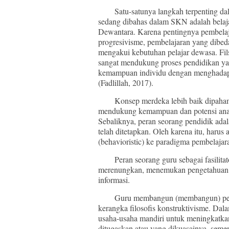
Satu-satunya langkah terpenting dala
sedang dibahas dalam SKN adalah belajar
Dewantara. Karena pentingnya pembelaj
progresivisme, pembelajaran yang dibeda
mengakui kebutuhan pelajar dewasa. Filsa
sangat mendukung proses pendidikan y
kemampuan individu dengan menghadap
(Fadlillah, 2017).
Konsep merdeka lebih baik dipahami 
mendukung kemampuan dan potensi an
Sebaliknya, peran seorang pendidik adal
telah ditetapkan. Oleh karena itu, haru
(behavioristic) ke paradigma pembelajara
Peran seorang guru sebagai fasilitato
merenungkan, menemukan pengetahuan, d
informasi.
Guru membangun (membangun) pemiki
kerangka filosofis konstruktivisme. Dal
usaha-usaha mandiri untuk meningkatkan
ditugaskan atau yang dikuasainya, sement