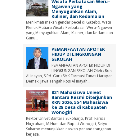
Wisata Perbatasan Weru–
Ngawen yang
Menyuguhkan Alam,
Kuliner, dan Kedamaian
Menikmati makan gendar pecel di Gazebo. Watu
Plenuk Mutiara Wisata Perbatasan Weru–Ngawen
yang Menyuguhkan Alam, Kuliner, dan Kedamaian
Gunu...
PEMANFAATAN APOTEK
HIDUP DI LINGKUNGAN
SEKOLAH
PEMANFAATAN APOTEK HIDUP DI
LINGKUNGAN SEKOLAH Oleh : Rosi
Al Inayah, S.Pd Guru SMK Farmasi Tunas Harapan
Demak, Jawa Tengah Rosi Al Inayah...
821 Mahasiswa Univet
Bantara Resmi Diterjunkan
KKN 2026, 554 Mahasiswa
ke 28 Desa di Kabupaten
Wonogiri
Rektor Univet Bantara Sukoharjo, Prof. Farida
Nugrahani, M.Hum dan Bupati Wonogiri, Setyo
Sukarno menunjukkan naskah penandatanganan
kerjasa...