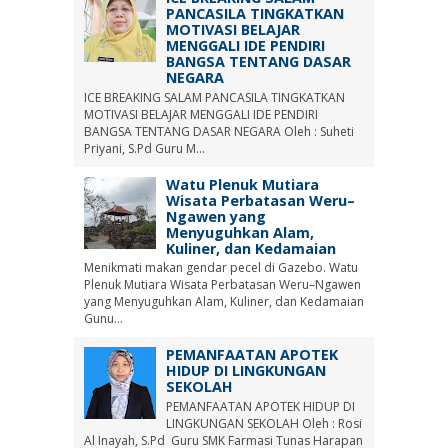
PANCASILA TINGKATKAN
MOTIVASI BELAJAR
MENGGALI IDE PENDIRI
BANGSA TENTANG DASAR
NEGARA
ICE BREAKING SALAM PANCASILA TINGKATKAN
MOTIVASI BELAJAR MENGGALI IDE PENDIRI
BANGSA TENTANG DASAR NEGARA Oleh : Suheti
Priyani, S.Pd Guru M...
Watu Plenuk Mutiara
Wisata Perbatasan Weru–
Ngawen yang
Menyuguhkan Alam,
Kuliner, dan Kedamaian
Menikmati makan gendar pecel di Gazebo. Watu
Plenuk Mutiara Wisata Perbatasan Weru–Ngawen
yang Menyuguhkan Alam, Kuliner, dan Kedamaian
Gunu...
PEMANFAATAN APOTEK
HIDUP DI LINGKUNGAN
SEKOLAH
PEMANFAATAN APOTEK HIDUP DI
LINGKUNGAN SEKOLAH Oleh : Rosi
Al Inayah, S.Pd Guru SMK Farmasi Tunas Harapan