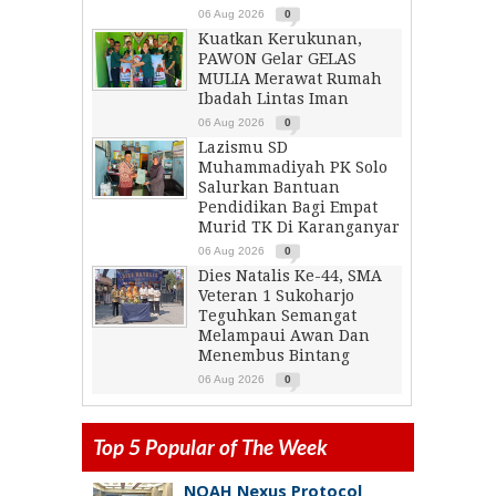
06 Aug 2026
0
Kuatkan Kerukunan,
PAWON Gelar GELAS
MULIA Merawat Rumah
Ibadah Lintas Iman
06 Aug 2026
0
Lazismu SD
Muhammadiyah PK Solo
Salurkan Bantuan
Pendidikan Bagi Empat
Murid TK Di Karanganyar
06 Aug 2026
0
Dies Natalis Ke-44, SMA
Veteran 1 Sukoharjo
Teguhkan Semangat
Melampaui Awan Dan
Menembus Bintang
06 Aug 2026
0
Top 5 Popular of The Week
NOAH Nexus Protocol