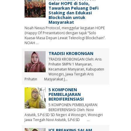
Gelar HOPE di Solo,
Tawarkan Peluang DeFi
Staking dan Edukasi
Blockchain untuk
Masyarakat
Noah Nexus Protocol, menggelar kegiatan HOPE
(Happy Of Presentation) dengan tajuk “Solo
Kuasai Masa Depan Lewat Teknologi Blockchain”.
NOAH ...
TRADISI KROBONGAN
TRADISI KROBONGAN Oleh: Aris
Prihatin SMPN 1 Manyaran,
Kecamatan Manyaran, Kabupaten
Wonogiri, Jawa Tengah Aris
Prihatin Masyarakat J...
5 KOMPONEN
PEMBELAJARAN
BERDIFERENSIASI
5 KOMPONEN PEMBELAJARAN
BERDIFERENSIASI Oleh: Novi
Astutik, S.Pd.SD SD Negeri 4 Wonogiri, Wonogiri
Jawa Tengah Novi Astutik, S.Pd.SD ...
ICE BREAKING SALAM