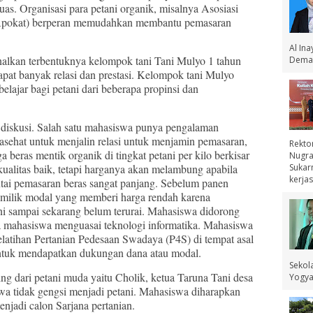
s. Organisasi para petani organik, misalnya Asosiasi
(Apokat) berperan memudahkan membantu pemasaran
Al In
alkan terbentuknya kelompok tani Tani Mulyo 1 tahun
Demak
at banyak relasi dan prestasi. Kelompok tani Mulyo
elajar bagi petani dari beberapa propinsi dan
 diskusi. Salah satu mahasiswa punya pengalaman
asehat untuk menjalin relasi untuk menjamin pemasaran,
Rekto
beras mentik organik di tingkat petani per kilo berkisar
Nugra
ualitas baik, tetapi harganya akan melambung apabila
Sukar
kerjas
ntai pemasaran beras sangat panjang. Sebelum panen
pemilik modal yang memberi harga rendah karena
i sampai sekarang belum terurai. Mahasiswa didorong
ra mahasiswa menguasai teknologi informatika. Mahasiswa
latihan Pertanian Pedesaan Swadaya (P4S) di tempat asal
ntuk mendapatkan dukungan dana atau modal.
Sekol
ing dari petani muda yaitu Cholik, ketua Taruna Tani desa
Yogyak
 tidak gengsi menjadi petani. Mahasiswa diharapkan
enjadi calon Sarjana pertanian.