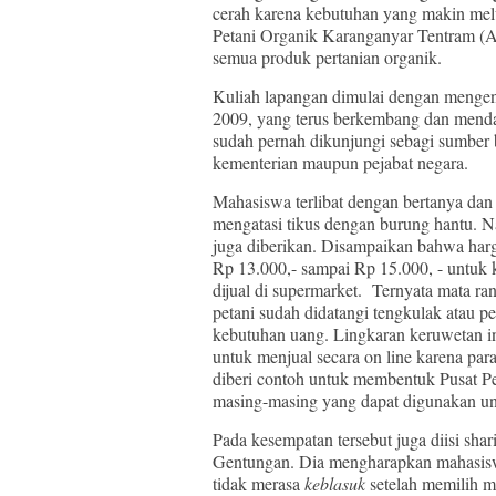
cerah karena kebutuhan yang makin melua
Petani Organik Karanganyar Tentram 
semua produk pertanian organik.
Kuliah lapangan dimulai dengan mengen
2009, yang terus berkembang dan mendap
sudah pernah dikunjungi sebagi sumber b
kementerian maupun pejabat negara.
Mahasiswa terlibat dengan bertanya dan
mengatasi tikus dengan burung hantu. N
juga diberikan. Disampaikan bahwa harga 
Rp 13.000,- sampai Rp 15.000, - untuk k
dijual di supermarket. Ternyata mata ra
petani sudah didatangi tengkulak atau 
kebutuhan uang. Lingkaran keruwetan in
untuk menjual secara on line karena pa
diberi contoh untuk membentuk Pusat Pe
masing-masing yang dapat digunakan u
Pada kesempatan tersebut juga diisi shar
Gentungan. Dia mengharapkan mahasiswa
tidak merasa
keblasuk
setelah memilih m