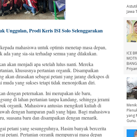
Astut
Jawa 
k Unggulan, Prodi Keris ISI Solo Selenggarakan
 kepada mahasiswa untuk optimis menetap masa depan,
ak ada yang sia-sia terhadap semua yang dilakukan.
ICE B
MOTIV
BANGS
an akan menjadi apa setelah lulus nanti. Mereka
Priyan
ertanian, khususnya pertanian organik. Disampaikan
g akan dirasakan sebagai petani yang jarang diekspos di
i muda yang sukses tetapi tidak menonjolkan diri.
kan dengan peternakan. Ini merupakan ide baru,
gsung di lahan pertanian tanpa kandang, sehingga jerami
uk organik. Mahasiswa antusias mengikuti kuliah di
Menik
Plenu
n sawah dengan hamparan padi yang hijau. Bagi mahasiswa
yang 
aru, suasana baru dan disampaikan dengan menarik.
Gunu..
gai petani yang sesungguhnya, Hasim banyak bercerita
gai petani. Pertanian organik mempunyai masa depan