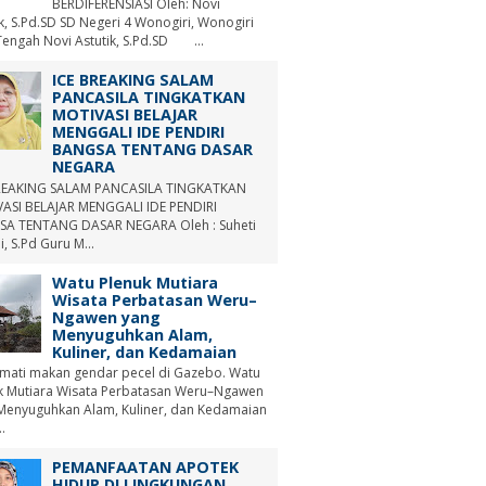
BERDIFERENSIASI Oleh: Novi
ik, S.Pd.SD SD Negeri 4 Wonogiri, Wonogiri
Tengah Novi Astutik, S.Pd.SD ...
ICE BREAKING SALAM
PANCASILA TINGKATKAN
MOTIVASI BELAJAR
MENGGALI IDE PENDIRI
BANGSA TENTANG DASAR
NEGARA
REAKING SALAM PANCASILA TINGKATKAN
ASI BELAJAR MENGGALI IDE PENDIRI
A TENTANG DASAR NEGARA Oleh : Suheti
i, S.Pd Guru M...
Watu Plenuk Mutiara
Wisata Perbatasan Weru–
Ngawen yang
Menyuguhkan Alam,
Kuliner, dan Kedamaian
mati makan gendar pecel di Gazebo. Watu
k Mutiara Wisata Perbatasan Weru–Ngawen
Menyuguhkan Alam, Kuliner, dan Kedamaian
.
PEMANFAATAN APOTEK
HIDUP DI LINGKUNGAN