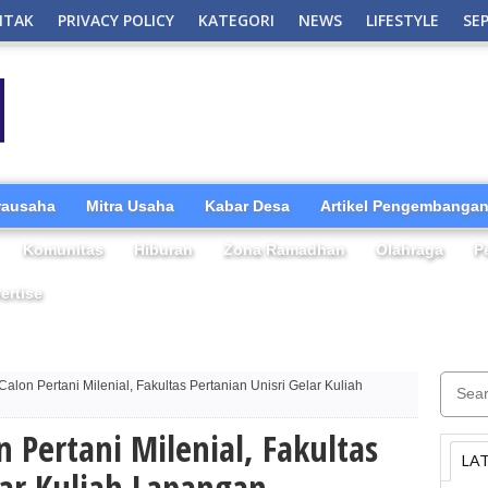
NTAK
PRIVACY POLICY
KATEGORI
NEWS
LIFESTYLE
SE
irausaha
Mitra Usaha
Kabar Desa
Artikel Pengembangan
Komunitas
Hiburan
Zona Ramadhan
Olahraga
P
ertise
lon Pertani Milenial, Fakultas Pertanian Unisri Gelar Kuliah
 Pertani Milenial, Fakultas
LA
lar Kuliah Lapangan