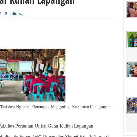
4 |
Pendidikan
 Tani desa Ngampel, Gentungan, Mojogedang, Kabupaten Karanganyar.
Fakultas Pertanian Unisri Gelar Kuliah Lapangan
ultas Pertanian (FP) Universitas Slamet Riyadi (Unisri)