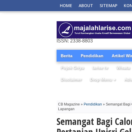
HOME
ABOUT
SITEMAP
KO
ISSN: 2338-8803
Berita
Pendidikan
Artikel W
Pojok Griya
larise tv
Wisata
Disclaimer
Drop Menu
Adv
▼
CB Magazine »
Pendidikan
» Semangat Bagi Ca
Lapangan
Semangat Bagi Calon
Pertanian Unisri Ge