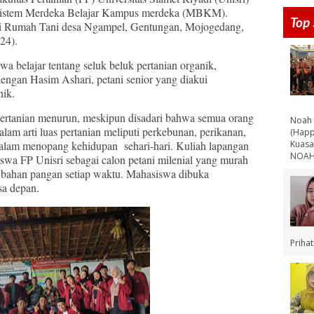
 sistem Merdeka Belajar Kampus merdeka (MBKM).
Top 
di Rumah Tani desa Ngampel, Gentungan, Mojogedang,
24).
a belajar tentang seluk beluk pertanian organik,
ngan Hasim Ashari, petani senior yang diakui
nik.
 pertanian menurun, meskipun disadari bahwa semua orang
Noah 
alam arti luas pertanian meliputi perkebunan, perikanan,
(Happ
Kuasa
dalam menopang kehidupan sehari-hari. Kuliah lapangan
NOAH 
swa FP Unisri sebagai calon petani milenial yang murah
 bahan pangan setiap waktu. Mahasiswa dibuka
sa depan.
Priha