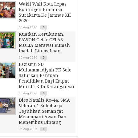
Wakil Wali Kota Lepas
Kontingen Pramuka
Surakarta Ke Jamnas XII
2026
06 Aug 2026
0
Kuatkan Kerukunan,
PAWON Gelar GELAS
MULIA Merawat Rumah
Ibadah Lintas Iman
06 Aug 2026
0
Lazismu SD
Muhammadiyah PK Solo
Salurkan Bantuan
Pendidikan Bagi Empat
Murid TK Di Karanganyar
06 Aug 2026
0
Dies Natalis Ke-44, SMA
Veteran 1 Sukoharjo
Teguhkan Semangat
Melampaui Awan Dan
Menembus Bintang
06 Aug 2026
0