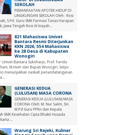
SEKOLAH
PEMANFAATAN APOTEK HIDUP DI
LINGKUNGAN SEKOLAH Oleh : Rosi
ayah, S.Pd Guru SMK Farmasi Tunas Harapan
, Jawa Tengah Rosi Al Inayah...
821 Mahasiswa Univet
Bantara Resmi Diterjunkan
KKN 2026, 554 Mahasiswa
ke 28 Desa di Kabupaten
Wonogiri
r Univet Bantara Sukoharjo, Prof. Farida
hani, M.Hum dan Bupati Wonogiri, Setyo
no menunjukkan naskah penandatanganan
a...
GENERASI KEDUA
(LULUSAN) MASA CORONA
GENERASI KEDUA (LULUSAN) MASA
CORONA Oleh: M. Nur Salim, SH.
M.Pd Guru PPKn dan Kepala
ah SMK Kesehatan Cipta Bhakti Husada
arta ...
Warung Sri Rejeki, Kuliner