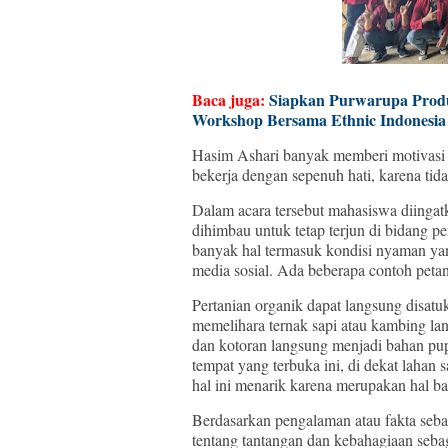
Baca juga:
Siapkan Purwarupa Produ
Workshop Bersama Ethnic Indonesia
Hasim Ashari banyak memberi motivasi
bekerja dengan sepenuh hati, karena tid
Dalam acara tersebut mahasiswa diingatk
dihimbau untuk tetap terjun di bidang p
banyak hal termasuk kondisi nyaman yan
media sosial. Ada beberapa contoh petan
Pertanian organik dapat langsung disatu
memelihara ternak sapi atau kambing lan
dan kotoran langsung menjadi bahan pup
tempat yang terbuka ini, di dekat laha
hal ini menarik karena merupakan hal b
Berdasarkan pengalaman atau fakta seba
tentang tantangan dan kebahagiaan seba