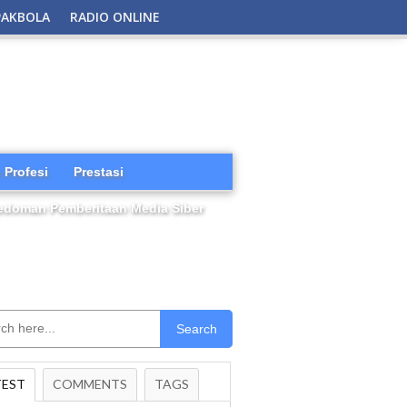
PAKBOLA
RADIO ONLINE
 Profesi
Prestasi
edoman Pemberitaan Media Siber
Search
TEST
COMMENTS
TAGS