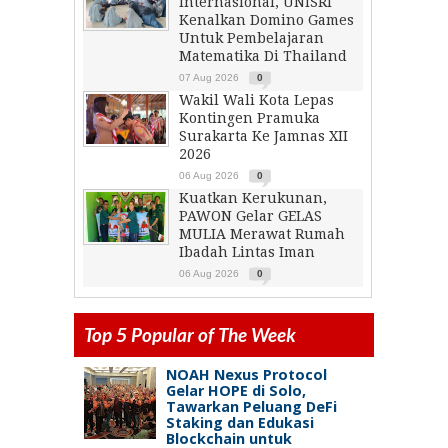
Internasional, UNISRI
Kenalkan Domino Games
Untuk Pembelajaran
Matematika Di Thailand
07 Aug 2026
0
Wakil Wali Kota Lepas
Kontingen Pramuka
Surakarta Ke Jamnas XII
2026
06 Aug 2026
0
Kuatkan Kerukunan,
PAWON Gelar GELAS
MULIA Merawat Rumah
Ibadah Lintas Iman
06 Aug 2026
0
Top 5 Popular of The Week
NOAH Nexus Protocol
Gelar HOPE di Solo,
Tawarkan Peluang DeFi
Staking dan Edukasi
Blockchain untuk