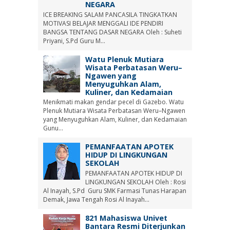
NEGARA
ICE BREAKING SALAM PANCASILA TINGKATKAN
MOTIVASI BELAJAR MENGGALI IDE PENDIRI
BANGSA TENTANG DASAR NEGARA Oleh : Suheti
Priyani, S.Pd Guru M...
Watu Plenuk Mutiara
Wisata Perbatasan Weru–
Ngawen yang
Menyuguhkan Alam,
Kuliner, dan Kedamaian
Menikmati makan gendar pecel di Gazebo. Watu
Plenuk Mutiara Wisata Perbatasan Weru–Ngawen
yang Menyuguhkan Alam, Kuliner, dan Kedamaian
Gunu...
PEMANFAATAN APOTEK
HIDUP DI LINGKUNGAN
SEKOLAH
PEMANFAATAN APOTEK HIDUP DI
LINGKUNGAN SEKOLAH Oleh : Rosi
Al Inayah, S.Pd Guru SMK Farmasi Tunas Harapan
Demak, Jawa Tengah Rosi Al Inayah...
821 Mahasiswa Univet
Bantara Resmi Diterjunkan