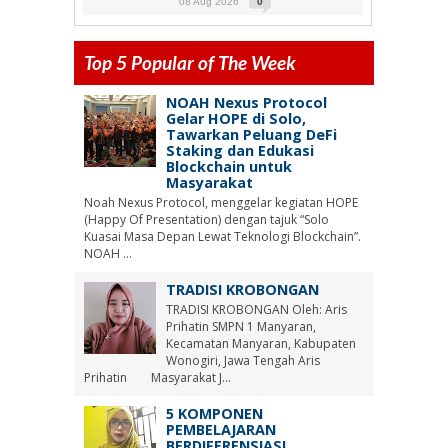
08 Aug 2026
0
Top 5 Popular of The Week
NOAH Nexus Protocol
Gelar HOPE di Solo,
Tawarkan Peluang DeFi
Staking dan Edukasi
Blockchain untuk
Masyarakat
Noah Nexus Protocol, menggelar kegiatan HOPE
(Happy Of Presentation) dengan tajuk “Solo
Kuasai Masa Depan Lewat Teknologi Blockchain”.
NOAH ...
TRADISI KROBONGAN
TRADISI KROBONGAN Oleh: Aris
Prihatin SMPN 1 Manyaran,
Kecamatan Manyaran, Kabupaten
Wonogiri, Jawa Tengah Aris
Prihatin Masyarakat J...
5 KOMPONEN
PEMBELAJARAN
BERDIFERENSIASI