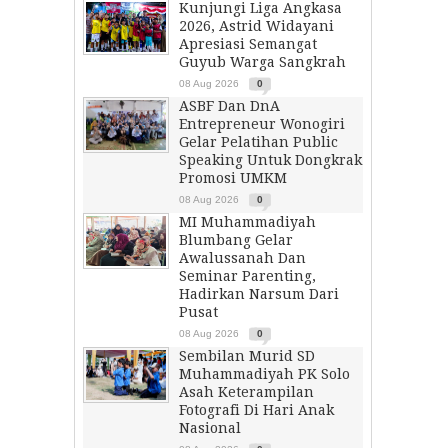
Kunjungi Liga Angkasa
2026, Astrid Widayani
Apresiasi Semangat
Guyub Warga Sangkrah
08 Aug 2026
0
ASBF Dan DnA
Entrepreneur Wonogiri
Gelar Pelatihan Public
Speaking Untuk Dongkrak
Promosi UMKM
08 Aug 2026
0
MI Muhammadiyah
Blumbang Gelar
Awalussanah Dan
Seminar Parenting,
Hadirkan Narsum Dari
Pusat
08 Aug 2026
0
Sembilan Murid SD
Muhammadiyah PK Solo
Asah Keterampilan
Fotografi Di Hari Anak
Nasional