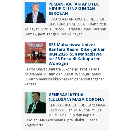
PEMANFAATAN APOTEK
HIDUP DI LINGKUNGAN
SEKOLAH
PEMANFAATAN APOTEK HIDUP DI
LINGKUNGAN SEKOLAH Oleh : Rosi
Al Inayah, S.Pd Guru SMK Farmasi Tunas Harapan
Demak, Jawa Tengah Rosi Al Inayah...
821 Mahasiswa Univet
Bantara Resmi Diterjunkan
KKN 2026, 554 Mahasiswa
ke 28 Desa di Kabupaten
Wonogiri
Rektor Univet Bantara Sukoharjo, Prof. Farida
Nugrahani, M.Hum dan Bupati Wonogiri, Setyo
Sukarno menunjukkan naskah penandatanganan
kerjasa...
GENERASI KEDUA
(LULUSAN) MASA CORONA
GENERASI KEDUA (LULUSAN) MASA
CORONA Oleh: M. Nur Salim, SH.
M.Pd Guru PPKn dan Kepala
Sekolah SMK Kesehatan Cipta Bhakti Husada
Yogyakarta ...