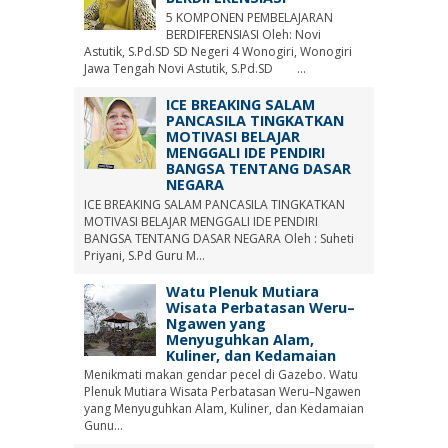
5 KOMPONEN PEMBELAJARAN
BERDIFERENSIASI Oleh: Novi
Astutik, S.Pd.SD SD Negeri 4 Wonogiri, Wonogiri
Jawa Tengah Novi Astutik, S.Pd.SD ...
ICE BREAKING SALAM
PANCASILA TINGKATKAN
MOTIVASI BELAJAR
MENGGALI IDE PENDIRI
BANGSA TENTANG DASAR
NEGARA
ICE BREAKING SALAM PANCASILA TINGKATKAN
MOTIVASI BELAJAR MENGGALI IDE PENDIRI
BANGSA TENTANG DASAR NEGARA Oleh : Suheti
Priyani, S.Pd Guru M...
Watu Plenuk Mutiara
Wisata Perbatasan Weru–
Ngawen yang
Menyuguhkan Alam,
Kuliner, dan Kedamaian
Menikmati makan gendar pecel di Gazebo. Watu
Plenuk Mutiara Wisata Perbatasan Weru–Ngawen
yang Menyuguhkan Alam, Kuliner, dan Kedamaian
Gunu...