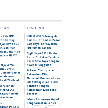
DIKAN
FEATURED
wa KKN UNS
UMKM MORIS Bakery di
 18 Dorong
Kartosuro Tembus Pasar
ajar Siswa SDN
Solo Raya, Berdayakan
n, Lahirkan
Ibu Rumah Tangga
ologi Geguritan
Gigih Sejak 2011, Usaha
ogram SIBAYA
Pastel Sri Yatmi Tembus
Pasar Solo Raya dengan
Kerja Sama
Kualitas Unggulan
onal, UNISRI
Srikandi Transporter
n Domino Games
Baturetno, Mila,
mbelajaran
Memecah Dominasi Laki-
ka di Thailand
laki Sekaligus Jadi Bukti
Kerukunan,
Bantuan Pangan
lar GELAS
Pemerintah Kian Tepat
erawat Rumah
Sasaran
intas Iman
Istana Parnaraya Wujud
SD
Penghormatan Lansia
iyah PK Solo