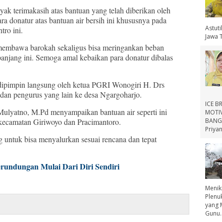
k terimakasih atas bantuan yang telah diberikan oleh
ra donatur atas bantuan air bersih ini khususnya pada
Astut
tro ini.
Jawa 
 membawa barokah sekaligus bisa meringankan beban
njang ini. Semoga amal kebaikan para donatur dibalas
) dipimpin langsung oleh ketua PGRI Wonogiri H. Drs
dan pengurus yang lain ke desa Ngargoharjo.
ICE B
lyatno, M.Pd menyampaikan bantuan air seperti ini
MOTIV
BANGS
e kecamatan Giriwoyo dan Pracimantoro.
Priyan
untuk bisa menyalurkan sesuai rencana dan tepat
rundungan Mulai Dari Diri Sendiri
Menik
Plenu
yang 
Gunu..