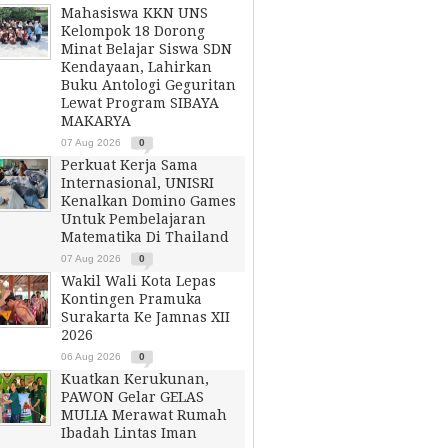
Mahasiswa KKN UNS
Kelompok 18 Dorong
Minat Belajar Siswa SDN
Kendayaan, Lahirkan
Buku Antologi Geguritan
Lewat Program SIBAYA
MAKARYA
07 Aug 2026
0
Perkuat Kerja Sama
Internasional, UNISRI
Kenalkan Domino Games
Untuk Pembelajaran
Matematika Di Thailand
07 Aug 2026
0
Wakil Wali Kota Lepas
Kontingen Pramuka
Surakarta Ke Jamnas XII
2026
06 Aug 2026
0
Kuatkan Kerukunan,
PAWON Gelar GELAS
MULIA Merawat Rumah
Ibadah Lintas Iman