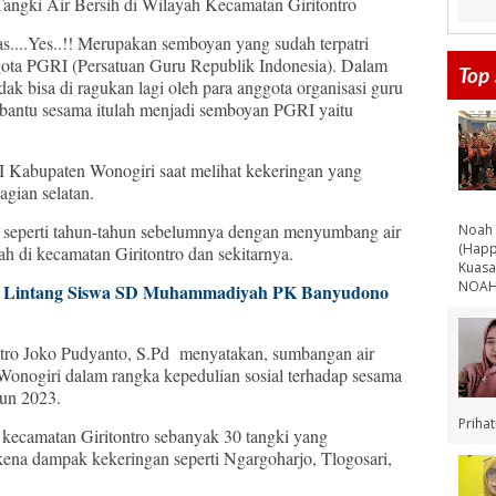
ngki Air Bersih di Wilayah Kecamatan Giritontro
as....Yes..!! Merupakan semboyan yang sudah terpatri
nggota PGRI (Persatuan Guru Republik Indonesia). Dalam
Top 
idak bisa di ragukan lagi oleh para anggota organisasi guru
mbantu sesama itulah menjadi semboyan PGRI yaitu
 Kabupaten Wonogiri saat melihat kekeringan yang
gian selatan.
 seperti tahun-tahun sebelumnya dengan menyumbang air
Noah 
(Happ
ah di kecamatan Giritontro dan sekitarnya.
Kuasa
NOAH 
n Lintang Siswa SD Muhammadiyah PK Banyudono
ro Joko Pudyanto, S.Pd menyatakan, sumbangan air
 Wonogiri dalam rangka kepedulian sosial terhadap sesama
hun 2023.
Priha
kecamatan Giritontro sebanyak 30 tangki yang
kena dampak kekeringan seperti Ngargoharjo, Tlogosari,