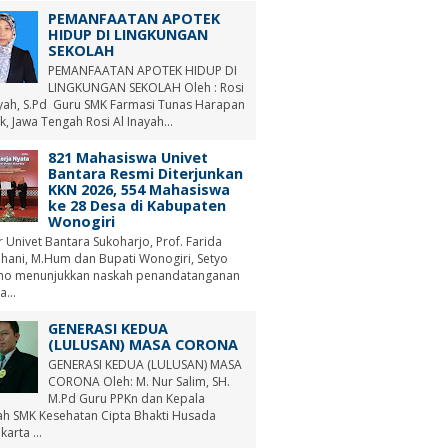
PEMANFAATAN APOTEK
HIDUP DI LINGKUNGAN
SEKOLAH
PEMANFAATAN APOTEK HIDUP DI
LINGKUNGAN SEKOLAH Oleh : Rosi
ayah, S.Pd Guru SMK Farmasi Tunas Harapan
, Jawa Tengah Rosi Al Inayah...
821 Mahasiswa Univet
Bantara Resmi Diterjunkan
KKN 2026, 554 Mahasiswa
ke 28 Desa di Kabupaten
Wonogiri
r Univet Bantara Sukoharjo, Prof. Farida
hani, M.Hum dan Bupati Wonogiri, Setyo
no menunjukkan naskah penandatanganan
a...
GENERASI KEDUA
(LULUSAN) MASA CORONA
GENERASI KEDUA (LULUSAN) MASA
CORONA Oleh: M. Nur Salim, SH.
M.Pd Guru PPKn dan Kepala
ah SMK Kesehatan Cipta Bhakti Husada
arta ...