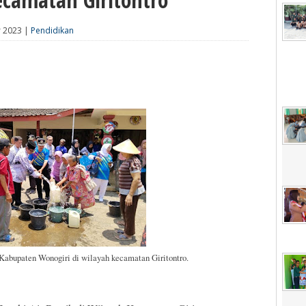
r 2023 |
Pendidikan
 Kabupaten Wonogiri di wilayah kecamatan Giritontro.