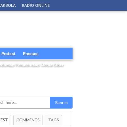
PAKBOLA
RADIO ONLINE
 Profesi
Prestasi
edoman Pemberitaan Media Siber
Search
TEST
COMMENTS
TAGS