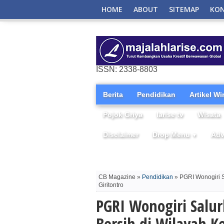
HOME
ABOUT
SITEMAP
KO
ISSN: 2338-8803
Berita
Pendidikan
Artikel W
Pojok Griya
larise tv
Wisata
Disclaimer
Drop Menu
Adv
▼
CB Magazine »
Pendidikan
» PGRI Wonogiri S
Giritontro
PGRI Wonogiri Salur
Bersih di Wilayah K