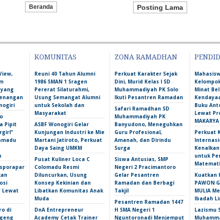
Beranda
Posting Lama
KOMUNITAS
ZONA RAMADHAN
PENDI
View,
Reuni 40 Tahun Alumni
Perkuat Karakter Sejak
Mahasis
am
1986 SMAN 1 Sragen
Dini, Murid Kelas I SD
Kelompok
 yang
Pererat Silaturahmi,
Muhammadiyah PK Solo
Minat Bel
Kenangan
Usung Semangat Alumni
Ikuti Pesantren Ramadan
Kendayaa
nogiri
untuk Sekolah dan
Buku Ant
Safari Ramadhan SD
Masyarakat
Lewat Pr
o
Muhammadiyah PK
MAKARYA
 Pipit
ASBF Wonogiri Gelar
Banyudono, Meneguhkan
girl”
Kunjungan Industri ke Mie
Guru Profesional,
Perkuat 
amadu
Martani Jatiroto, Perkuat
Amanah, dan Dirindu
Internasi
t
Daya Saing UMKM
Surga
Kenalka
n
untuk Pe
Pusat Kuliner Loca C
Siswa Antusias, SMP
Matemati
isporapar
Colomadu Resmi
Negeri 2 Pracimantoro
kan
Diluncurkan, Usung
Gelar Pesantren
Kuatkan 
osi
Konsep Kekinian dan
Ramadan dan Berbagi
PAWON Ge
f Lewat
Libatkan Komunitas Anak
Takjil
MULIA M
Muda
Ibadah L
Pesantren Ramadan 1447
ro di
DnA Entrepreneur
H SMA Negeri 1
Lazismu 
ngeng
Academy Cetak Trainer
Nguntoronadi Menjemput
Muhammad