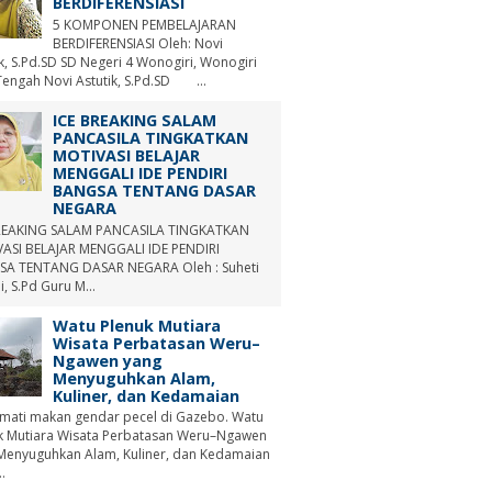
BERDIFERENSIASI
5 KOMPONEN PEMBELAJARAN
BERDIFERENSIASI Oleh: Novi
ik, S.Pd.SD SD Negeri 4 Wonogiri, Wonogiri
Tengah Novi Astutik, S.Pd.SD ...
ICE BREAKING SALAM
PANCASILA TINGKATKAN
MOTIVASI BELAJAR
MENGGALI IDE PENDIRI
BANGSA TENTANG DASAR
NEGARA
REAKING SALAM PANCASILA TINGKATKAN
ASI BELAJAR MENGGALI IDE PENDIRI
A TENTANG DASAR NEGARA Oleh : Suheti
i, S.Pd Guru M...
Watu Plenuk Mutiara
Wisata Perbatasan Weru–
Ngawen yang
Menyuguhkan Alam,
Kuliner, dan Kedamaian
mati makan gendar pecel di Gazebo. Watu
k Mutiara Wisata Perbatasan Weru–Ngawen
Menyuguhkan Alam, Kuliner, dan Kedamaian
.