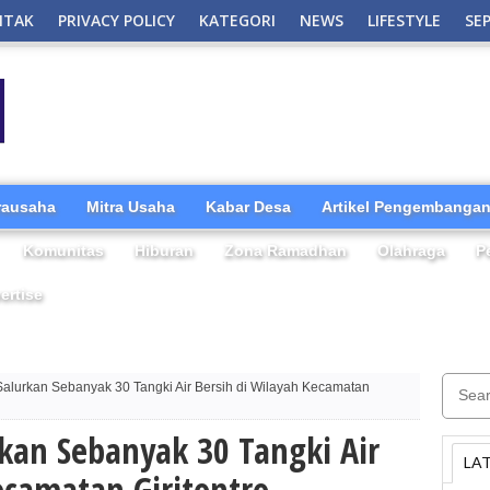
NTAK
PRIVACY POLICY
KATEGORI
NEWS
LIFESTYLE
SE
irausaha
Mitra Usaha
Kabar Desa
Artikel Pengembangan
Komunitas
Hiburan
Zona Ramadhan
Olahraga
P
ertise
alurkan Sebanyak 30 Tangki Air Bersih di Wilayah Kecamatan
kan Sebanyak 30 Tangki Air
LA
ecamatan Giritontro