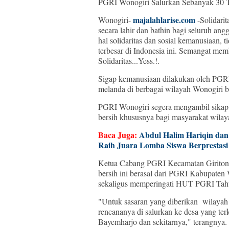
PGRI Wonogiri Salurkan Sebanyak 30 Ta
majalahlarise.com
Wonogiri-
-Solidarit
secara lahir dan bathin bagi seluruh a
hal solidaritas dan sosial kemanusiaan, t
terbesar di Indonesia ini. Semangat me
Solidaritas...Yess.!.
Sigap kemanusiaan dilakukan oleh PGRI
melanda di berbagai wilayah Wonogiri ba
PGRI Wonogiri segera mengambil sikap
bersih khususnya bagi masyarakat wilay
Baca Juga:
Abdul Halim Hariqin da
Raih Juara Lomba Siswa Berprestasi
Ketua Cabang PGRI Kecamatan Giritont
bersih ini berasal dari PGRI Kabupaten
sekaligus memperingati HUT PGRI Ta
"Untuk sasaran yang diberikan wilayah 
rencananya di salurkan ke desa yang ter
Bayemharjo dan sekitarnya," terangnya.