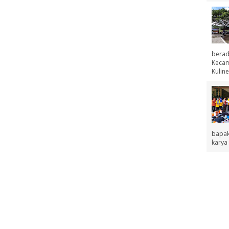
berad
Kecama
Kuline
bapak
karya 