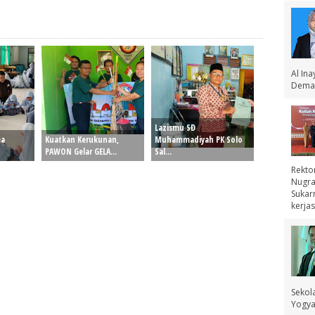
Al In
Demak
Lazismu SD
ma
Kuatkan Kerukunan,
Muhammadiyah PK Solo
PAWON Gelar GELA...
Sal...
Rekto
Nugra
Sukar
kerjas
Sekol
Yogyak