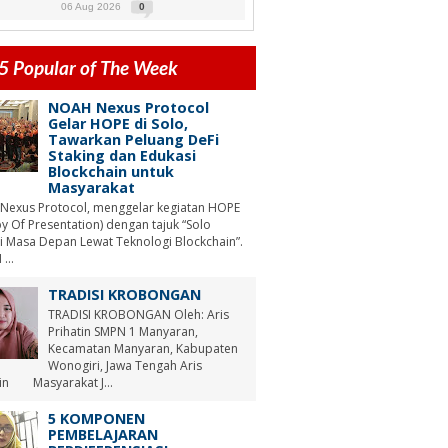
06 Aug 2026
0
5 Popular of The Week
NOAH Nexus Protocol
Gelar HOPE di Solo,
Tawarkan Peluang DeFi
Staking dan Edukasi
Blockchain untuk
Masyarakat
Nexus Protocol, menggelar kegiatan HOPE
y Of Presentation) dengan tajuk “Solo
i Masa Depan Lewat Teknologi Blockchain”.
...
TRADISI KROBONGAN
TRADISI KROBONGAN Oleh: Aris
Prihatin SMPN 1 Manyaran,
Kecamatan Manyaran, Kabupaten
Wonogiri, Jawa Tengah Aris
tin Masyarakat J...
5 KOMPONEN
PEMBELAJARAN