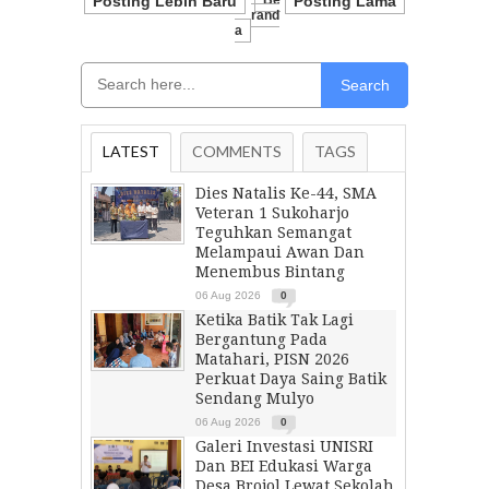
Posting Lebih Baru
Be
Posting Lama
Rand
A
Search
LATEST
COMMENTS
TAGS
Dies Natalis Ke-44, SMA
Veteran 1 Sukoharjo
Teguhkan Semangat
Melampaui Awan Dan
Menembus Bintang
06 Aug 2026
0
Ketika Batik Tak Lagi
Bergantung Pada
Matahari, PISN 2026
Perkuat Daya Saing Batik
Sendang Mulyo
06 Aug 2026
0
Galeri Investasi UNISRI
Dan BEI Edukasi Warga
Desa Brojol Lewat Sekolah