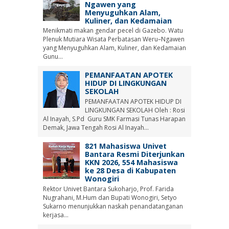
Ngawen yang
Menyuguhkan Alam,
Kuliner, dan Kedamaian
Menikmati makan gendar pecel di Gazebo. Watu
Plenuk Mutiara Wisata Perbatasan Weru–Ngawen
yang Menyuguhkan Alam, Kuliner, dan Kedamaian
Gunu...
PEMANFAATAN APOTEK
HIDUP DI LINGKUNGAN
SEKOLAH
PEMANFAATAN APOTEK HIDUP DI
LINGKUNGAN SEKOLAH Oleh : Rosi
Al Inayah, S.Pd Guru SMK Farmasi Tunas Harapan
Demak, Jawa Tengah Rosi Al Inayah...
821 Mahasiswa Univet
Bantara Resmi Diterjunkan
KKN 2026, 554 Mahasiswa
ke 28 Desa di Kabupaten
Wonogiri
Rektor Univet Bantara Sukoharjo, Prof. Farida
Nugrahani, M.Hum dan Bupati Wonogiri, Setyo
Sukarno menunjukkan naskah penandatanganan
kerjasa...