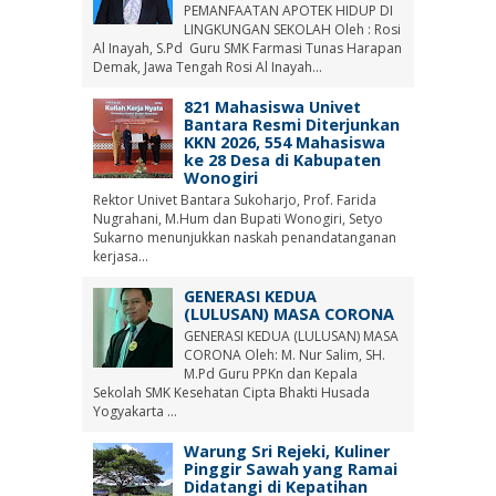
PEMANFAATAN APOTEK HIDUP DI
LINGKUNGAN SEKOLAH Oleh : Rosi
Al Inayah, S.Pd Guru SMK Farmasi Tunas Harapan
Demak, Jawa Tengah Rosi Al Inayah...
821 Mahasiswa Univet
Bantara Resmi Diterjunkan
KKN 2026, 554 Mahasiswa
ke 28 Desa di Kabupaten
Wonogiri
Rektor Univet Bantara Sukoharjo, Prof. Farida
Nugrahani, M.Hum dan Bupati Wonogiri, Setyo
Sukarno menunjukkan naskah penandatanganan
kerjasa...
GENERASI KEDUA
(LULUSAN) MASA CORONA
GENERASI KEDUA (LULUSAN) MASA
CORONA Oleh: M. Nur Salim, SH.
M.Pd Guru PPKn dan Kepala
Sekolah SMK Kesehatan Cipta Bhakti Husada
Yogyakarta ...
Warung Sri Rejeki, Kuliner
Pinggir Sawah yang Ramai
Didatangi di Kepatihan