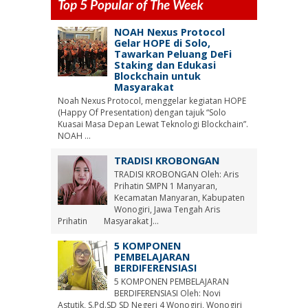
Top 5 Popular of The Week
NOAH Nexus Protocol
Gelar HOPE di Solo,
Tawarkan Peluang DeFi
Staking dan Edukasi
Blockchain untuk
Masyarakat
Noah Nexus Protocol, menggelar kegiatan HOPE
(Happy Of Presentation) dengan tajuk “Solo
Kuasai Masa Depan Lewat Teknologi Blockchain”.
NOAH ...
TRADISI KROBONGAN
TRADISI KROBONGAN Oleh: Aris
Prihatin SMPN 1 Manyaran,
Kecamatan Manyaran, Kabupaten
Wonogiri, Jawa Tengah Aris
Prihatin Masyarakat J...
5 KOMPONEN
PEMBELAJARAN
BERDIFERENSIASI
5 KOMPONEN PEMBELAJARAN
BERDIFERENSIASI Oleh: Novi
Astutik, S.Pd.SD SD Negeri 4 Wonogiri, Wonogiri