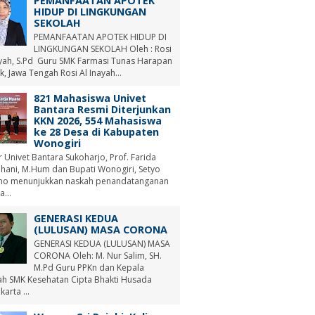
PEMANFAATAN APOTEK
HIDUP DI LINGKUNGAN
SEKOLAH
PEMANFAATAN APOTEK HIDUP DI
LINGKUNGAN SEKOLAH Oleh : Rosi
ayah, S.Pd Guru SMK Farmasi Tunas Harapan
, Jawa Tengah Rosi Al Inayah...
821 Mahasiswa Univet
Bantara Resmi Diterjunkan
KKN 2026, 554 Mahasiswa
ke 28 Desa di Kabupaten
Wonogiri
r Univet Bantara Sukoharjo, Prof. Farida
hani, M.Hum dan Bupati Wonogiri, Setyo
no menunjukkan naskah penandatanganan
a...
GENERASI KEDUA
(LULUSAN) MASA CORONA
GENERASI KEDUA (LULUSAN) MASA
CORONA Oleh: M. Nur Salim, SH.
M.Pd Guru PPKn dan Kepala
ah SMK Kesehatan Cipta Bhakti Husada
arta ...