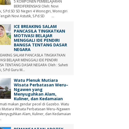
5 KOMPONEN PEMBELAJARAN
BERDIFERENSIASI Oleh: Novi
ik, S.Pd.SD SD Negeri 4 Wonogiri, Wonogiri
Tengah Novi Astutik, S.Pd.SD ...
ICE BREAKING SALAM
PANCASILA TINGKATKAN
MOTIVASI BELAJAR
MENGGALI IDE PENDIRI
BANGSA TENTANG DASAR
NEGARA
REAKING SALAM PANCASILA TINGKATKAN
ASI BELAJAR MENGGALI IDE PENDIRI
A TENTANG DASAR NEGARA Oleh : Suheti
i, S.Pd Guru M...
Watu Plenuk Mutiara
Wisata Perbatasan Weru–
Ngawen yang
Menyuguhkan Alam,
Kuliner, dan Kedamaian
mati makan gendar pecel di Gazebo. Watu
k Mutiara Wisata Perbatasan Weru–Ngawen
Menyuguhkan Alam, Kuliner, dan Kedamaian
.