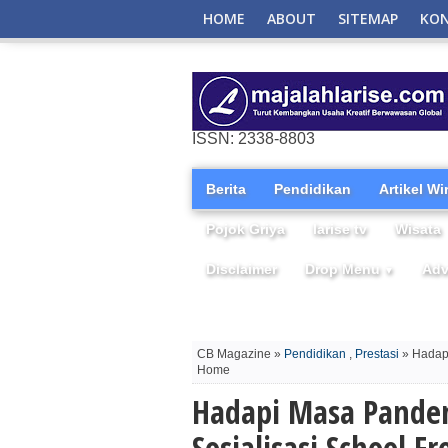
HOME
ABOUT
SITEMAP
KO
ISSN: 2338-8803
Berita
Pendidikan
Artikel W
Pojok Griya
larise tv
Wisata
Disclaimer
Drop Menu
Adv
▼
CB Magazine »
Pendidikan
,
Prestasi
» Hadapi
Home
Hadapi Masa Pandem
Sosialisasi School 