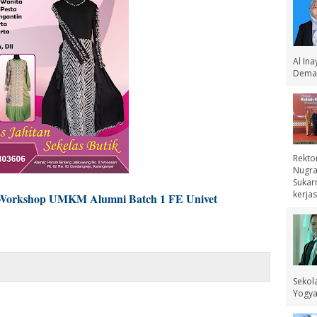
Al In
Demak
Rekto
Nugra
Sukar
kerjas
i Workshop UMKM Alumni Batch 1 FE Univet
Sekol
Yogyak