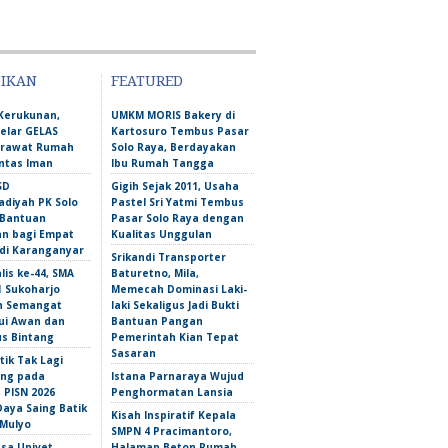
DIKAN
FEATURED
Kerukunan,
UMKM MORIS Bakery di
lar GELAS
Kartosuro Tembus Pasar
erawat Rumah
Solo Raya, Berdayakan
intas Iman
Ibu Rumah Tangga
SD
Gigih Sejak 2011, Usaha
iyah PK Solo
Pastel Sri Yatmi Tembus
 Bantuan
Pasar Solo Raya dengan
an bagi Empat
Kualitas Unggulan
 di Karanganyar
Srikandi Transporter
lis ke-44, SMA
Baturetno, Mila,
1 Sukoharjo
Memecah Dominasi Laki-
n Semangat
laki Sekaligus Jadi Bukti
i Awan dan
Bantuan Pangan
s Bintang
Pemerintah Kian Tepat
Sasaran
tik Tak Lagi
ng pada
Istana Parnaraya Wujud
 PISN 2026
Penghormatan Lansia
Daya Saing Batik
Kisah Inspiratif Kepala
Mulyo
SMPN 4 Pracimantoro,
sa Univet
Halaman Beton Rumah