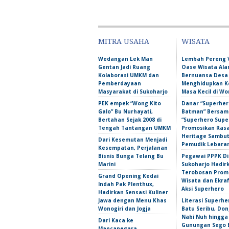
MITRA USAHA
WISATA
Wedangan Lek Man
Lembah Pereng 
Gentan Jadi Ruang
Oase Wisata Al
Kolaborasi UMKM dan
Bernuansa Desa
Pemberdayaan
Menghidupkan 
Masyarakat di Sukoharjo
Masa Kecil di Wo
PEK empek “Wong Kito
Danar “Superher
Galo” Bu Nurhayati,
Batman” Bersama
Bertahan Sejak 2008 di
“Superhero Super
Tengah Tantangan UMKM
Promosikan Ras
Heritage Sambu
Dari Kesemutan Menjadi
Pemudik Lebara
Kesempatan, Perjalanan
Bisnis Bunga Telang Bu
Pegawai PPPK D
Marini
Sukoharjo Hadir
Terobosan Prom
Grand Opening Kedai
Wisata dan Ekra
Indah Pak Plenthux,
Aksi Superhero
Hadirkan Sensasi Kuliner
Jawa dengan Menu Khas
Literasi Superhe
Wonogiri dan Jogja
Batu Seribu, Do
Nabi Nuh hingga
Dari Kaca ke
Gunungan Sego 
Mancanegara,