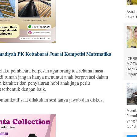
Astut
Jawa 
diyah PK Kottabarat Juarai Kompetisi Matematika
ICE B
MOTIV
BANGS
elaku pembicara berpesan agar orang tua selama masa
Priyan
di rumah jangan hanya menuntut anak berprestasi dalam
 karakter dan penyaluran hobi anak juga perlu
t terbentuk dengan baik.
komunikatif saat dilakukan sesi tanya jawab dan diskusi
Menik
Plenu
yang 
Gunu..