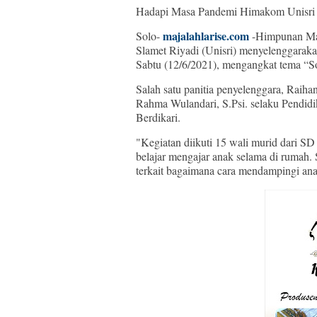
Hadapi Masa Pandemi Himakom Unisri G
majalahlarise.com
Solo-
-Himpunan Mah
Slamet Riyadi (Unisri) menyelenggarak
Sabtu (12/6/2021), mengangkat tema “S
Salah satu panitia penyelenggara, Raiha
Rahma Wulandari, S.Psi. selaku Pendid
Berdikari.
"Kegiatan diikuti 15 wali murid dari S
belajar mengajar anak selama di rumah.
terkait bagaimana cara mendampingi an