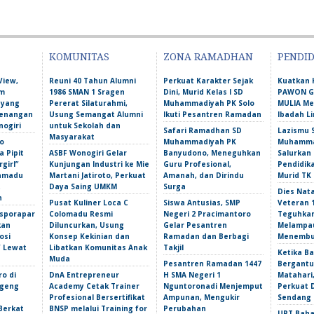
KOMUNITAS
ZONA RAMADHAN
PENDI
View,
Reuni 40 Tahun Alumni
Perkuat Karakter Sejak
Kuatkan 
am
1986 SMAN 1 Sragen
Dini, Murid Kelas I SD
PAWON Ge
 yang
Pererat Silaturahmi,
Muhammadiyah PK Solo
MULIA M
Kenangan
Usung Semangat Alumni
Ikuti Pesantren Ramadan
Ibadah L
nogiri
untuk Sekolah dan
Safari Ramadhan SD
Lazismu 
Masyarakat
o
Muhammadiyah PK
Muhammad
 Pipit
ASBF Wonogiri Gelar
Banyudono, Meneguhkan
Salurkan
girl”
Kunjungan Industri ke Mie
Guru Profesional,
Pendidik
amadu
Martani Jatiroto, Perkuat
Amanah, dan Dirindu
Murid TK
t
Daya Saing UMKM
Surga
Dies Nata
n
Pusat Kuliner Loca C
Siswa Antusias, SMP
Veteran 
isporapar
Colomadu Resmi
Negeri 2 Pracimantoro
Teguhka
kan
Diluncurkan, Usung
Gelar Pesantren
Melampau
osi
Konsep Kekinian dan
Ramadan dan Berbagi
Menembu
f Lewat
Libatkan Komunitas Anak
Takjil
Ketika Ba
Muda
Pesantren Ramadan 1447
Bergantu
ro di
DnA Entrepreneur
H SMA Negeri 1
Matahari,
ngeng
Academy Cetak Trainer
Nguntoronadi Menjemput
Perkuat 
Profesional Bersertifikat
Ampunan, Mengukir
Sendang 
Berkat
BNSP melalui Training for
Perubahan
UPT Baha