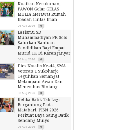
Kuatkan Kerukunan,
PAWON Gelar GELAS
MULIA Merawat Rumah
Ibadah Lintas Iman
06 Aug 2026
0
Lazismu SD
Muhammadiyah PK Solo
Salurkan Bantuan
Pendidikan Bagi Empat
Murid TK Di Karanganyar
06 Aug 2026
0
Dies Natalis Ke-44, SMA
Veteran 1 Sukoharjo
Teguhkan Semangat
Melampaui Awan Dan
Menembus Bintang
06 Aug 2026
0
Ketika Batik Tak Lagi
Bergantung Pada
Matahari, PISN 2026
Perkuat Daya Saing Batik
Sendang Mulyo
06 Aug 2026
0