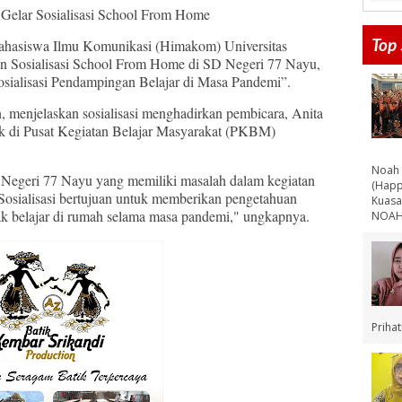
elar Sosialisasi School From Home
Top 
asiswa Ilmu Komunikasi (Himakom) Universitas
an Sosialisasi School From Home di SD Negeri 77 Nayu,
osialisasi Pendampingan Belajar di Masa Pandemi”.
n, menjelaskan sosialisasi menghadirkan pembicara, Anita
ik di Pusat Kegiatan Belajar Masyarakat (PKBM)
Noah 
D Negeri 77 Nayu yang memiliki masalah dalam kegiatan
(Happ
 Sosialisasi bertujuan untuk memberikan pengetahuan
Kuasa
ak belajar di rumah selama masa pandemi," ungkapnya.
NOAH 
Priha