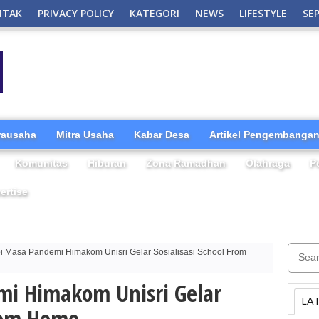
NTAK
PRIVACY POLICY
KATEGORI
NEWS
LIFESTYLE
SE
irausaha
Mitra Usaha
Kabar Desa
Artikel Pengembangan
Komunitas
Hiburan
Zona Ramadhan
Olahraga
P
ertise
 Masa Pandemi Himakom Unisri Gelar Sosialisasi School From
i Himakom Unisri Gelar
LA
From Home