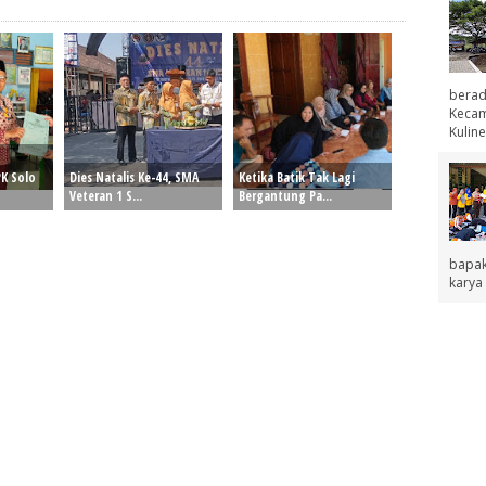
berad
Kecama
Kuline
K Solo
Dies Natalis Ke-44, SMA
Ketika Batik Tak Lagi
Veteran 1 S...
Bergantung Pa...
bapak
karya 