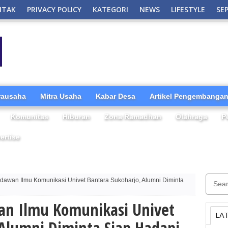
NTAK
PRIVACY POLICY
KATEGORI
NEWS
LIFESTYLE
SE
irausaha
Mitra Usaha
Kabar Desa
Artikel Pengembangan
Komunitas
Hiburan
Zona Ramadhan
Olahraga
P
ertise
awan Ilmu Komunikasi Univet Bantara Sukoharjo, Alumni Diminta
an Ilmu Komunikasi Univet
LA
 Alumni Diminta Siap Hadapi