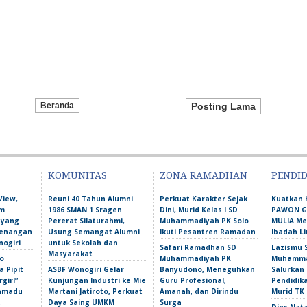
Beranda
Posting Lama
KOMUNITAS
ZONA RAMADHAN
PENDI
View,
Reuni 40 Tahun Alumni
Perkuat Karakter Sejak
Kuatkan 
am
1986 SMAN 1 Sragen
Dini, Murid Kelas I SD
PAWON Ge
 yang
Pererat Silaturahmi,
Muhammadiyah PK Solo
MULIA M
Kenangan
Usung Semangat Alumni
Ikuti Pesantren Ramadan
Ibadah L
nogiri
untuk Sekolah dan
Safari Ramadhan SD
Lazismu 
Masyarakat
o
Muhammadiyah PK
Muhammad
 Pipit
ASBF Wonogiri Gelar
Banyudono, Meneguhkan
Salurkan
girl”
Kunjungan Industri ke Mie
Guru Profesional,
Pendidik
amadu
Martani Jatiroto, Perkuat
Amanah, dan Dirindu
Murid TK
t
Daya Saing UMKM
Surga