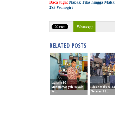
Baca juga:
Napak Tilas hingga Makan
285 Wonogiri
WhatsApp
RELATED POSTS
Lazismu SD
Muhammadiyah PK Solo
Dies Natalis Ke-4
Sal...
Veteran 1 S...