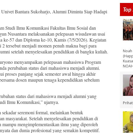
Top 
Univet Bantara Sukoharjo, Alumni Diminta Siap Hadapi
am Studi Ilmu Komunikasi Fakultas Ilmu Sosial dan
gun Nusantara melaksanakan pelepasan wisudawan usai
na ke-57 dan Diploma ke-10, Kamis (7/5/2026). Kegiatan
i 2 tersebut menjadi momen penuh makna bagi para
Noah 
lumni setelah menyelesaikan pendidikan di bangku kuliah.
(Happ
Kuasa
Suryono menyampaikan pelepasan mahasiswa Program
NOAH 
da perubahan status dari mahasiswa menjadi alumni.
ui proses panjang sejak semester awal hingga akhir
bersama dosen maupun tenaga kependidikan sebelum
perubahan status dari mahasiswa menjadi alumni yang
tudi Ilmu Komunikasi,” ujarnya.
Priha
n sekadar seremoni formal, melainkan bentuk
an masyarakat. Setelah menyelesaikan pendidikan di
kan mampu mengimplementasikan ilmu yang diperoleh
yata dan dunia profesional yang semakin kompetitif.