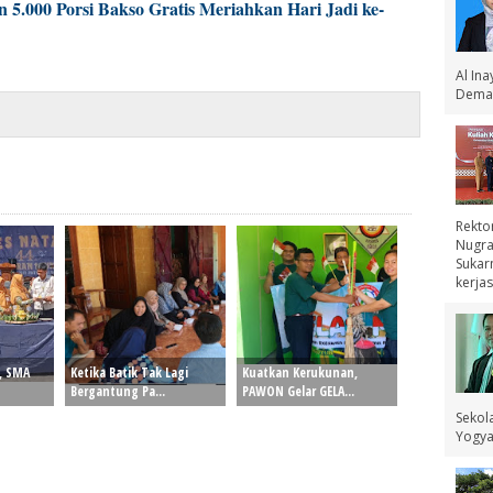
 5.000 Porsi Bakso Gratis Meriahkan Hari Jadi ke-
Al In
Demak
Rekto
Nugra
Sukar
kerjas
4, SMA
Ketika Batik Tak Lagi
Kuatkan Kerukunan,
Bergantung Pa...
PAWON Gelar GELA...
Sekol
Yogyak