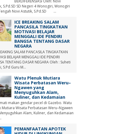
BERDIFERENSIASI Oleh: Novi
ik, S.Pd.SD SD Negeri 4 Wonogiri, Wonogiri
Tengah Novi Astutik, S.Pd.SD ...
ICE BREAKING SALAM
PANCASILA TINGKATKAN
MOTIVASI BELAJAR
MENGGALI IDE PENDIRI
BANGSA TENTANG DASAR
NEGARA
REAKING SALAM PANCASILA TINGKATKAN
ASI BELAJAR MENGGALI IDE PENDIRI
A TENTANG DASAR NEGARA Oleh : Suheti
i, S.Pd Guru M...
Watu Plenuk Mutiara
Wisata Perbatasan Weru–
Ngawen yang
Menyuguhkan Alam,
Kuliner, dan Kedamaian
mati makan gendar pecel di Gazebo. Watu
k Mutiara Wisata Perbatasan Weru–Ngawen
Menyuguhkan Alam, Kuliner, dan Kedamaian
.
PEMANFAATAN APOTEK
HIDUP DI LINGKUNGAN