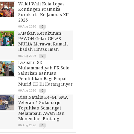
Wakil Wali Kota Lepas
Kontingen Pramuka
Surakarta Ke Jamnas XII
2026
06 Aug 2026
0
Kuatkan Kerukunan,
PAWON Gelar GELAS
MULIA Merawat Rumah
Ibadah Lintas Iman
06 Aug 2026
0
Lazismu SD
Muhammadiyah PK Solo
Salurkan Bantuan
Pendidikan Bagi Empat
Murid TK Di Karanganyar
06 Aug 2026
0
Dies Natalis Ke-44, SMA
Veteran 1 Sukoharjo
Teguhkan Semangat
Melampaui Awan Dan
Menembus Bintang
06 Aug 2026
0