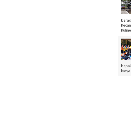
berad
Kecama
Kuline
bapak
karya 