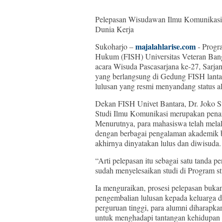
Pelepasan Wisudawan Ilmu Komunikasi 
Dunia Kerja
majalahlarise.com
Sukoharjo –
- Progr
Hukum (FISH) Universitas Veteran Ban
acara Wisuda Pascasarjana ke-27, Sarja
yang berlangsung di Gedung FISH lanta
lulusan yang resmi menyandang status a
Dekan FISH Univet Bantara, Dr. Joko 
Studi Ilmu Komunikasi merupakan penan
Menurutnya, para mahasiswa telah melal
dengan berbagai pengalaman akademik 
akhirnya dinyatakan lulus dan diwisuda.
“Arti pelepasan itu sebagai satu tanda 
sudah menyelesaikan studi di Program s
Ia menguraikan, prosesi pelepasan buka
pengembalian lulusan kepada keluarga d
perguruan tinggi, para alumni diharap
untuk menghadapi tantangan kehidupan n