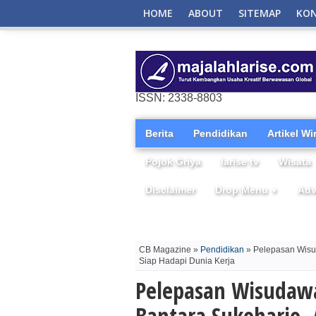
HOME
ABOUT
SITEMAP
KO
ISSN: 2338-8803
Berita
Pendidikan
Artikel W
Pojok Griya
larise tv
Wisata
Disclaimer
Drop Menu
Adv
▼
CB Magazine »
Pendidikan
» Pelepasan Wisud
Siap Hadapi Dunia Kerja
Pelepasan Wisudaw
Bantara Sukoharjo,