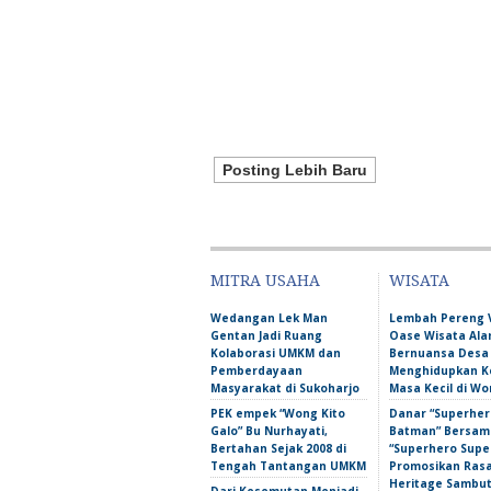
Posting Lebih Baru
MITRA USAHA
WISATA
Wedangan Lek Man
Lembah Pereng 
Gentan Jadi Ruang
Oase Wisata Al
Kolaborasi UMKM dan
Bernuansa Desa
Pemberdayaan
Menghidupkan 
Masyarakat di Sukoharjo
Masa Kecil di Wo
PEK empek “Wong Kito
Danar “Superher
Galo” Bu Nurhayati,
Batman” Bersama
Bertahan Sejak 2008 di
“Superhero Super
Tengah Tantangan UMKM
Promosikan Ras
Heritage Sambu