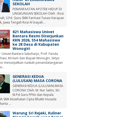
SEKOLAH
PEMANFAATAN APOTEK HIDUP DI
LINGKUNGAN SEKOLAH Oleh : Rosi
ayah, S.Pd Guru SMK Farmasi Tunas Harapan
, Jawa Tengah Rosi Al Inayah...
821 Mahasiswa Univet
Bantara Resmi Diterjunkan
KKN 2026, 554 Mahasiswa
ke 28 Desa di Kabupaten
Wonogiri
r Univet Bantara Sukoharjo, Prof. Farida
hani, M.Hum dan Bupati Wonogiri, Setyo
no menunjukkan naskah penandatanganan
a...
GENERASI KEDUA
(LULUSAN) MASA CORONA
GENERASI KEDUA (LULUSAN) MASA
CORONA Oleh: M. Nur Salim, SH.
M.Pd Guru PPKn dan Kepala
ah SMK Kesehatan Cipta Bhakti Husada
arta ...
Warung Sri Rejeki, Kuliner