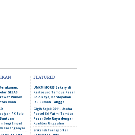
DIKAN
FEATURED
Kerukunan,
UMKM MORIS Bakery di
lar GELAS
Kartosuro Tembus Pasar
erawat Rumah
Solo Raya, Berdayakan
intas Iman
Ibu Rumah Tangga
SD
Gigih Sejak 2011, Usaha
iyah PK Solo
Pastel Sri Yatmi Tembus
 Bantuan
Pasar Solo Raya dengan
an bagi Empat
Kualitas Unggulan
 di Karanganyar
Srikandi Transporter