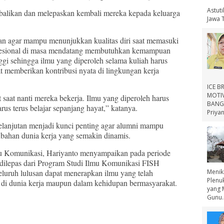
Astut
balikan dan melepaskan kembali mereka kepada keluarga
Jawa 
usan agar mampu menunjukkan kualitas diri saat memasuki
rofesional di masa mendatang membutuhkan kemampuan
nggi sehingga ilmu yang diperoleh selama kuliah harus
t memberikan kontribusi nyata di lingkungan kerja
ICE B
MOTIV
saat nanti mereka bekerja. Ilmu yang diperoleh harus
BANGS
us terus belajar sepanjang hayat,” katanya.
Priyan
elanjutan menjadi kunci penting agar alumni mampu
bahan dunia kerja yang semakin dinamis.
mu Komunikasi, Hariyanto menyampaikan pada periode
 dilepas dari Program Studi Ilmu Komunikasi FISH
eluruh lulusan dapat menerapkan ilmu yang telah
Menik
Plenu
di dunia kerja maupun dalam kehidupan bermasyarakat.
yang 
Gunu..