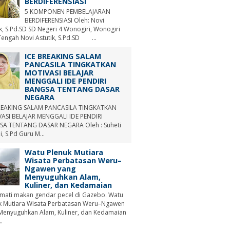
BERDIFERENSIASI
5 KOMPONEN PEMBELAJARAN
BERDIFERENSIASI Oleh: Novi
ik, S.Pd.SD SD Negeri 4 Wonogiri, Wonogiri
Tengah Novi Astutik, S.Pd.SD ...
ICE BREAKING SALAM
PANCASILA TINGKATKAN
MOTIVASI BELAJAR
MENGGALI IDE PENDIRI
BANGSA TENTANG DASAR
NEGARA
REAKING SALAM PANCASILA TINGKATKAN
ASI BELAJAR MENGGALI IDE PENDIRI
A TENTANG DASAR NEGARA Oleh : Suheti
i, S.Pd Guru M...
Watu Plenuk Mutiara
Wisata Perbatasan Weru–
Ngawen yang
Menyuguhkan Alam,
Kuliner, dan Kedamaian
mati makan gendar pecel di Gazebo. Watu
k Mutiara Wisata Perbatasan Weru–Ngawen
Menyuguhkan Alam, Kuliner, dan Kedamaian
.