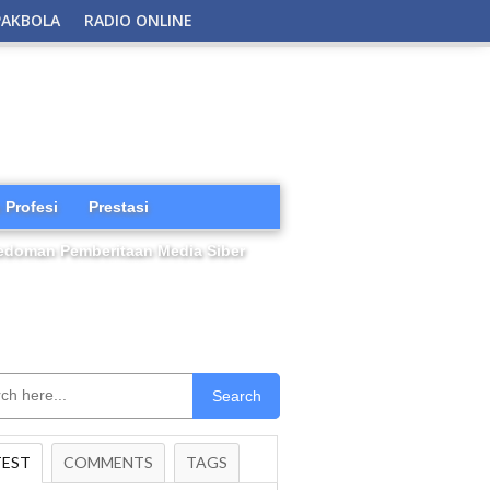
PAKBOLA
RADIO ONLINE
 Profesi
Prestasi
edoman Pemberitaan Media Siber
Search
TEST
COMMENTS
TAGS