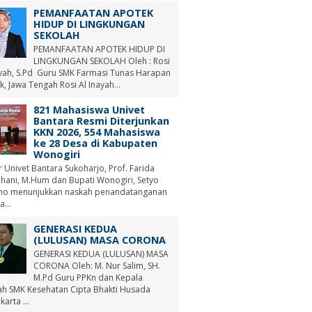
PEMANFAATAN APOTEK
HIDUP DI LINGKUNGAN
SEKOLAH
PEMANFAATAN APOTEK HIDUP DI
LINGKUNGAN SEKOLAH Oleh : Rosi
ayah, S.Pd Guru SMK Farmasi Tunas Harapan
, Jawa Tengah Rosi Al Inayah...
821 Mahasiswa Univet
Bantara Resmi Diterjunkan
KKN 2026, 554 Mahasiswa
ke 28 Desa di Kabupaten
Wonogiri
r Univet Bantara Sukoharjo, Prof. Farida
hani, M.Hum dan Bupati Wonogiri, Setyo
no menunjukkan naskah penandatanganan
a...
GENERASI KEDUA
(LULUSAN) MASA CORONA
GENERASI KEDUA (LULUSAN) MASA
CORONA Oleh: M. Nur Salim, SH.
M.Pd Guru PPKn dan Kepala
ah SMK Kesehatan Cipta Bhakti Husada
arta ...