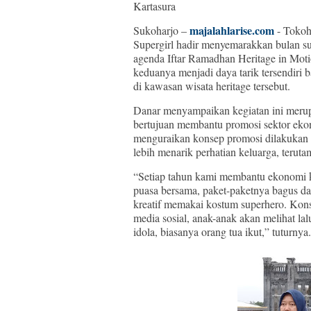
Kartasura
majalahlarise.com
Sukoharjo –
- Tokoh
Supergirl hadir menyemarakkan bulan s
agenda Iftar Ramadhan Heritage in Mot
keduanya menjadi daya tarik tersendiri
di kawasan wisata heritage tersebut.
Danar menyampaikan kegiatan ini merup
bertujuan membantu promosi sektor ekono
menguraikan konsep promosi dilakukan 
lebih menarik perhatian keluarga, terut
“Setiap tahun kami membantu ekonomi k
puasa bersama, paket-paketnya bagus da
kreatif memakai kostum superhero. Kons
media sosial, anak-anak akan melihat la
idola, biasanya orang tua ikut,” tuturnya.