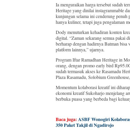
Ia menguraikan harga tersebut sudah te
Heritage yang dinilai instagrammable d
kunjungan selama ini cenderung penuh p
hanya kuliner, tetapi juga pengalaman m
Dody menuturkan kehadiran konten krea
digital. “Zaman sekarang semua pakai di
berharap dengan hadirnya Batman bisa vi
platform lainnya,” ujarnya.
Program Iftar Ramadhan Heritage in Mo
orang, dengan promo early bird Rp95.00
sudah termasuk akses ke Rasamadu Heri
Plaza Rasamadu, Solobium Greenhouse, d
Momentum kolaborasi kreatif ini dihar
ekonomi kreatif Sukoharjo menjelang a
berbuka puasa yang berbeda bagi keluar
Baca juga:
ASBF Wonogiri Kolabora
350 Paket Takjil di Ngadirojo