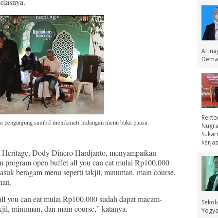
jelasnya.
Al In
Demak
Rekto
ra pengunjung sambil menikmati hidangan menu buka puasa.
Nugra
Sukar
kerjas
u Heritage, Dody Dinero Hardjanto, menyampaikan
program open buffet all you can eat mulai Rp100.000
rmasuk beragam menu seperti takjil, minuman, main course,
nan.
ll you can eat mulai Rp100.000 sudah dapat macam-
Sekol
kjil, minuman, dan main course,” katanya.
Yogyak