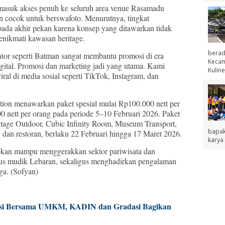
rmasuk akses penuh ke seluruh area venue Rasamadu
an cocok untuk berswafoto. Menurutnya, tingkat
ada akhir pekan karena konsep yang ditawarkan tidak
enikmati kawasan heritage.
berad
tor seperti Batman sangat membantu promosi di era
Kecama
gital. Promosi dan marketing jadi yang utama. Kami
Kuline
ral di media sosial seperti TikTok, Instagram, dan
tion menawarkan paket spesial mulai Rp100.000 nett per
0 nett per orang pada periode 5–10 Februari 2026. Paket
tage Outdoor, Cubic Infinity Room, Museum Transport,
bapak
an restoran, berlaku 22 Februari hingga 17 Maret 2026.
karya 
apkan mampu menggerakkan sektor pariwisata dan
rus mudik Lebaran, sekaligus menghadirkan pengalaman
ga. (Sofyan)
si Bersama UMKM, KADIN dan Gradasi Bagikan