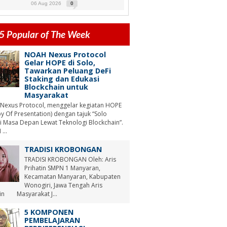
06 Aug 2026
0
5 Popular of The Week
NOAH Nexus Protocol
Gelar HOPE di Solo,
Tawarkan Peluang DeFi
Staking dan Edukasi
Blockchain untuk
Masyarakat
Nexus Protocol, menggelar kegiatan HOPE
y Of Presentation) dengan tajuk “Solo
i Masa Depan Lewat Teknologi Blockchain”.
...
TRADISI KROBONGAN
TRADISI KROBONGAN Oleh: Aris
Prihatin SMPN 1 Manyaran,
Kecamatan Manyaran, Kabupaten
Wonogiri, Jawa Tengah Aris
tin Masyarakat J...
5 KOMPONEN
PEMBELAJARAN