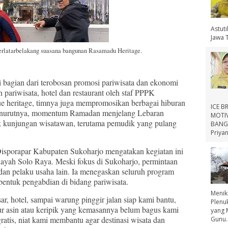
Astut
Jawa 
berlatarbelakang suasana bangunan Rasamadu Heritage.
i bagian dari terobosan promosi pariwisata dan ekonomi
pariwisata, hotel dan restaurant oleh staf PPPK
ue heritage, timnya juga mempromosikan berbagai hiburan
ICE B
. Menurutnya, momentum Ramadan menjelang Lebaran
MOTIV
k kunjungan wisatawan, terutama pemudik yang pulang
BANGS
Priyan
Disporapar Kabupaten Sukoharjo mengatakan kegiatan ini
ayah Solo Raya. Meski fokus di Sukoharjo, permintaan
 dan pelaku usaha lain. Ia menegaskan seluruh program
bentuk pengabdian di bidang pariwisata.
Menik
ar, hotel, sampai warung pinggir jalan siap kami bantu,
Plenu
ur asin atau keripik yang kemasannya belum bagus kami
yang 
atis, niat kami membantu agar destinasi wisata dan
Gunu..