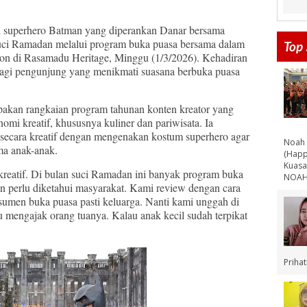
 superhero Batman yang diperankan Danar bersama
uci Ramadan melalui program buka puasa bersama dalam
Top 
ion di Rasamadu Heritage, Minggu (1/3/2026). Kehadiran
 bagi pengunjung yang menikmati suasana berbuka puasa
akan rangkaian program tahunan konten kreator yang
mi kreatif, khususnya kuliner dan pariwisata. Ia
secara kreatif dengan mengenakan kostum superhero agar
Noah 
ama anak-anak.
(Happ
Kuasa
reatif. Di bulan suci Ramadan ini banyak program buka
NOAH 
n perlu diketahui masyarakat. Kami review dengan cara
umen buka puasa pasti keluarga. Nanti kami unggah di
lu mengajak orang tuanya. Kalau anak kecil sudah terpikat
Priha