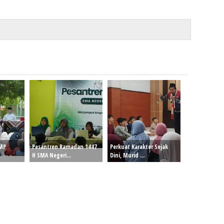
SMP
Pesantren Ramadan 1447
Perkuat Karakter Sejak
H SMA Negeri...
Dini, Murid ...