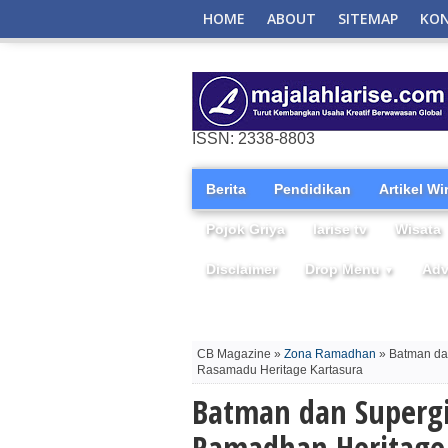
HOME
ABOUT
SITEMAP
KO
ISSN: 2338-8803
Berita
Pendidikan
Artikel W
Pojok Griya
larise tv
Wisata
Disclaimer
Drop Menu
Adv
▼
CB Magazine »
Zona Ramadhan
» Batman dan
Rasamadu Heritage Kartasura
Batman dan Supergi
Ramadhan Heritage