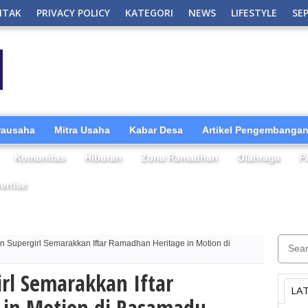
NTAK
PRIVACY POLICY
KATEGORI
NEWS
LIFESTYLE
SE
irausaha
Mitra Usaha
Kabar Desa
Artikel Pengembangan
Komunitas
Hiburan
Zona Ramadhan
Olahraga
P
ertise
 Supergirl Semarakkan Iftar Ramadhan Heritage in Motion di
rl Semarakkan Iftar
LA
 in Motion di Rasamadu