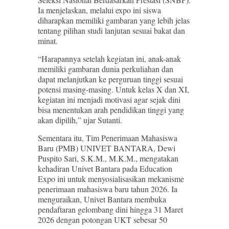
Ia menjelaskan, melalui expo ini siswa
diharapkan memiliki gambaran yang lebih jelas
tentang pilihan studi lanjutan sesuai bakat dan
minat.
“Harapannya setelah kegiatan ini, anak-anak
memiliki gambaran dunia perkuliahan dan
dapat melanjutkan ke perguruan tinggi sesuai
potensi masing-masing. Untuk kelas X dan XI,
kegiatan ini menjadi motivasi agar sejak dini
bisa menentukan arah pendidikan tinggi yang
akan dipilih,” ujar Sutanti.
Sementara itu, Tim Penerimaan Mahasiswa
Baru (PMB) UNIVET BANTARA, Dewi
Puspito Sari, S.K.M., M.K.M., mengatakan
kehadiran Univet Bantara pada Education
Expo ini untuk menyosialisasikan mekanisme
penerimaan mahasiswa baru tahun 2026. Ia
menguraikan, Univet Bantara membuka
pendaftaran gelombang dini hingga 31 Maret
2026 dengan potongan UKT sebesar 50