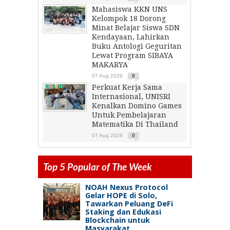
Mahasiswa KKN UNS
Kelompok 18 Dorong
Minat Belajar Siswa SDN
Kendayaan, Lahirkan
Buku Antologi Geguritan
Lewat Program SIBAYA
MAKARYA
07 Aug 2026
0
Perkuat Kerja Sama
Internasional, UNISRI
Kenalkan Domino Games
Untuk Pembelajaran
Matematika Di Thailand
07 Aug 2026
0
Top 5 Popular of The Week
NOAH Nexus Protocol
Gelar HOPE di Solo,
Tawarkan Peluang DeFi
Staking dan Edukasi
Blockchain untuk
Masyarakat