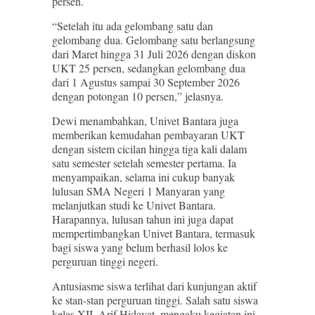
persen.
“Setelah itu ada gelombang satu dan
gelombang dua. Gelombang satu berlangsung
dari Maret hingga 31 Juli 2026 dengan diskon
UKT 25 persen, sedangkan gelombang dua
dari 1 Agustus sampai 30 September 2026
dengan potongan 10 persen,” jelasnya.
Dewi menambahkan, Univet Bantara juga
memberikan kemudahan pembayaran UKT
dengan sistem cicilan hingga tiga kali dalam
satu semester setelah semester pertama. Ia
menyampaikan, selama ini cukup banyak
lulusan SMA Negeri 1 Manyaran yang
melanjutkan studi ke Univet Bantara.
Harapannya, lulusan tahun ini juga dapat
mempertimbangkan Univet Bantara, termasuk
bagi siswa yang belum berhasil lolos ke
perguruan tinggi negeri.
Antusiasme siswa terlihat dari kunjungan aktif
ke stan-stan perguruan tinggi. Salah satu siswa
kelas XII, Arif Hidayat, mengaku kegiatan ini