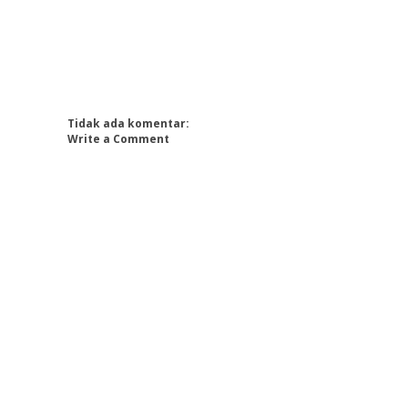
Tidak ada komentar:
Write a Comment