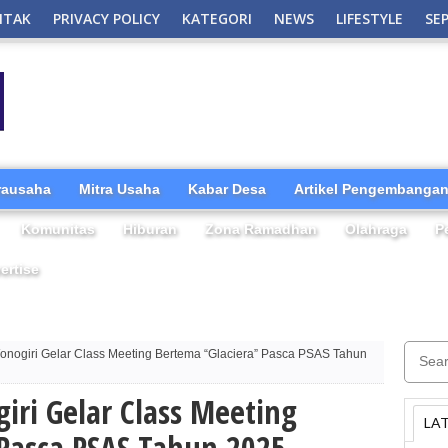
NTAK
PRIVACY POLICY
KATEGORI
NEWS
LIFESTYLE
SE
irausaha
Mitra Usaha
Kabar Desa
Artikel Pengembangan
Komunitas
Hiburan
Zona Ramadhan
Olahraga
P
ertise
nogiri Gelar Class Meeting Bertema “Glaciera” Pasca PSAS Tahun
iri Gelar Class Meeting
LA
 Pasca PSAS Tahun 2025