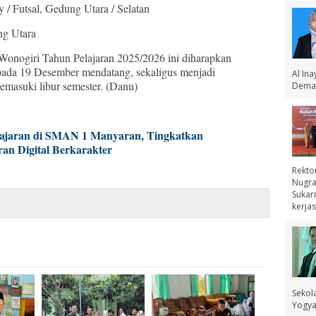
 / Futsal, Gedung Utara / Selatan
ng Utara
onogiri Tahun Pelajaran 2025/2026 ini diharapkan
 pada 19 Desember mendatang, sekaligus menjadi
Al In
masuki libur semester. (Danu)
Demak
lajaran di SMAN 1 Manyaran, Tingkatkan
an Digital Berkarakter
Rekto
Nugra
Sukar
kerjas
Sekol
Yogyak