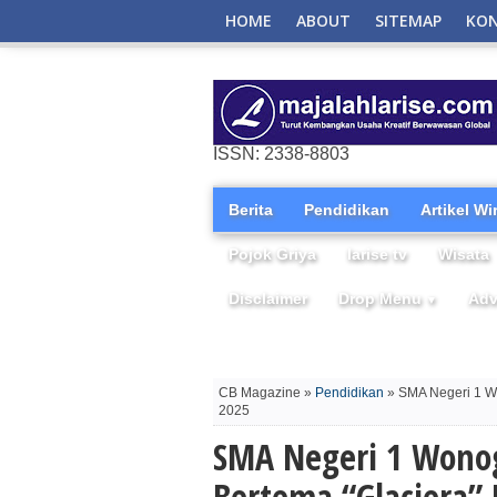
HOME
ABOUT
SITEMAP
KO
ISSN: 2338-8803
Berita
Pendidikan
Artikel W
Pojok Griya
larise tv
Wisata
Disclaimer
Drop Menu
Adv
▼
CB Magazine »
Pendidikan
» SMA Negeri 1 Wo
2025
SMA Negeri 1 Wonog
Bertema “Glaciera”