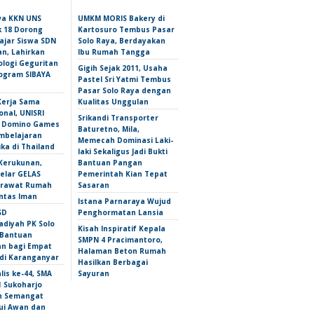
wa KKN UNS
UMKM MORIS Bakery di
 18 Dorong
Kartosuro Tembus Pasar
ajar Siswa SDN
Solo Raya, Berdayakan
n, Lahirkan
Ibu Rumah Tangga
ologi Geguritan
Gigih Sejak 2011, Usaha
ogram SIBAYA
Pastel Sri Yatmi Tembus
Pasar Solo Raya dengan
Kerja Sama
Kualitas Unggulan
onal, UNISRI
Srikandi Transporter
n Domino Games
Baturetno, Mila,
mbelajaran
Memecah Dominasi Laki-
ka di Thailand
laki Sekaligus Jadi Bukti
Kerukunan,
Bantuan Pangan
lar GELAS
Pemerintah Kian Tepat
erawat Rumah
Sasaran
intas Iman
Istana Parnaraya Wujud
SD
Penghormatan Lansia
iyah PK Solo
Kisah Inspiratif Kepala
 Bantuan
SMPN 4 Pracimantoro,
an bagi Empat
Halaman Beton Rumah
 di Karanganyar
Hasilkan Berbagai
lis ke-44, SMA
Sayuran
1 Sukoharjo
n Semangat
i Awan dan