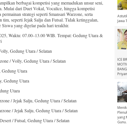
nampilkan berbagai kompetisi yang memadukan unsur seni,
ga. Mulai dari Duet Vokal, Vocalice, hingga kompetisi
a permainan strategi seperti Smansari Warzone, serta
Astut
tim, seperti Jejak Salju dan Futsal. Tidak ketinggalan,
Jawa 
 Siswa yang digelar pada hari terakhir.
2025, Waktu: 07.00–13.00 WIB. Tempat: Gedung Utara &
i
olly, Gedung Utara / Selatan
ICE B
one / Volly, Gedung Utara / Selatan
MOTIV
BANGS
, Gedung Utara
Priyan
y, Gedung Utara
edung Utara
one / Jejak Salju, Gedung Utara / Selatan
Menik
zone / Jejak Salju, Gedung Utara / Selatan
Plenu
yang 
sert / Futsal, Gedung Utara / Selatan
Gunu..