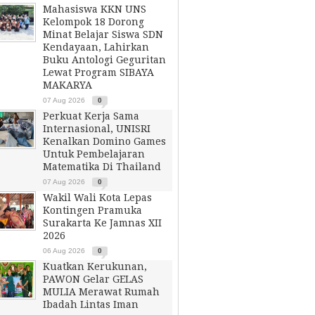
Mahasiswa KKN UNS
Kelompok 18 Dorong
Minat Belajar Siswa SDN
Kendayaan, Lahirkan
Buku Antologi Geguritan
Lewat Program SIBAYA
MAKARYA
07 Aug 2026
0
Perkuat Kerja Sama
Internasional, UNISRI
Kenalkan Domino Games
Untuk Pembelajaran
Matematika Di Thailand
07 Aug 2026
0
Wakil Wali Kota Lepas
Kontingen Pramuka
Surakarta Ke Jamnas XII
2026
06 Aug 2026
0
Kuatkan Kerukunan,
PAWON Gelar GELAS
MULIA Merawat Rumah
Ibadah Lintas Iman