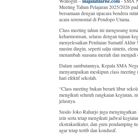
majalahlarise.com
Wonogiri –
- SMA Ne
Meeting Tahun Pelajaran 2025/2026 pad
bersamaan dengan upacara bendera rutin
acara seremonial di Pendopo Utama.
Class meeting tahun ini mengusung tem
keharmonisan, selaras dengan tujuan ke
menyelesaikan Penilaian Sumatif Akhir 
musim dingin, seperti salju sintetis, ele
menambah suasana meriah dan menjadi day
Dalam sambutannya, Kepala SMA Negeri 
menyampaikan meskipun class meeting id
hari efektif sekolah.
“Class meeting bukan berarti libur seko
mengikuti seluruh rangkaian kegiatan, m
jelasnya.
Susilo Joko Raharjo juga mengingatkan 
izin serta tetap mengikuti jadwal kegiata
ekstrakurikuler, dan guru pendamping t
agar tetap tertib dan kondusif.