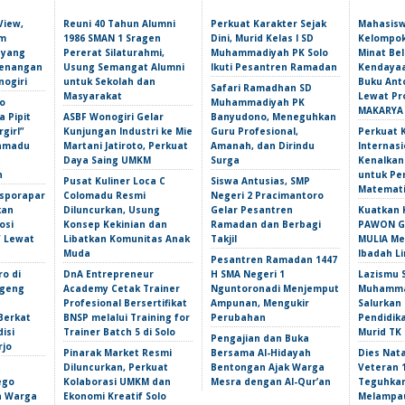
View,
Reuni 40 Tahun Alumni
Perkuat Karakter Sejak
Mahasis
am
1986 SMAN 1 Sragen
Dini, Murid Kelas I SD
Kelompok
 yang
Pererat Silaturahmi,
Muhammadiyah PK Solo
Minat Bel
Kenangan
Usung Semangat Alumni
Ikuti Pesantren Ramadan
Kendayaa
nogiri
untuk Sekolah dan
Buku Ant
Safari Ramadhan SD
Masyarakat
Lewat Pr
o
Muhammadiyah PK
MAKARYA
 Pipit
ASBF Wonogiri Gelar
Banyudono, Meneguhkan
girl”
Kunjungan Industri ke Mie
Guru Profesional,
Perkuat 
amadu
Martani Jatiroto, Perkuat
Amanah, dan Dirindu
Internasi
t
Daya Saing UMKM
Surga
Kenalka
n
untuk Pe
Pusat Kuliner Loca C
Siswa Antusias, SMP
Matemati
isporapar
Colomadu Resmi
Negeri 2 Pracimantoro
kan
Diluncurkan, Usung
Gelar Pesantren
Kuatkan 
osi
Konsep Kekinian dan
Ramadan dan Berbagi
PAWON Ge
f Lewat
Libatkan Komunitas Anak
Takjil
MULIA M
Muda
Ibadah L
Pesantren Ramadan 1447
ro di
DnA Entrepreneur
H SMA Negeri 1
Lazismu 
ngeng
Academy Cetak Trainer
Nguntoronadi Menjemput
Muhammad
Profesional Bersertifikat
Ampunan, Mengukir
Salurkan
Berkat
BNSP melalui Training for
Perubahan
Pendidik
isi
Trainer Batch 5 di Solo
Murid TK
Pengajian dan Buka
rjo
Pinarak Market Resmi
Bersama Al-Hidayah
Dies Nata
Diluncurkan, Perkuat
Bentongan Ajak Warga
Veteran 
ego
Kolaborasi UMKM dan
Mesra dengan Al-Qur’an
Teguhka
an Warga
Ekonomi Kreatif Solo
Melampau