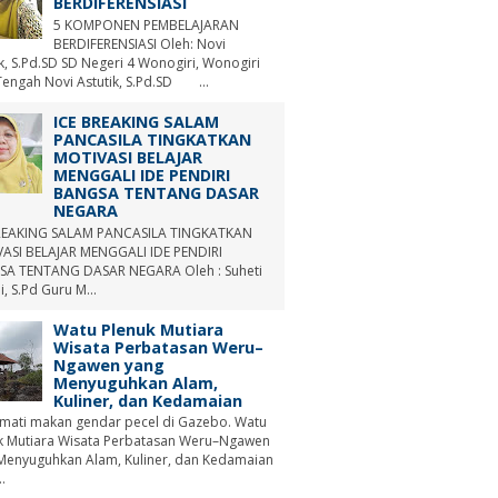
BERDIFERENSIASI
5 KOMPONEN PEMBELAJARAN
BERDIFERENSIASI Oleh: Novi
ik, S.Pd.SD SD Negeri 4 Wonogiri, Wonogiri
Tengah Novi Astutik, S.Pd.SD ...
ICE BREAKING SALAM
PANCASILA TINGKATKAN
MOTIVASI BELAJAR
MENGGALI IDE PENDIRI
BANGSA TENTANG DASAR
NEGARA
REAKING SALAM PANCASILA TINGKATKAN
ASI BELAJAR MENGGALI IDE PENDIRI
A TENTANG DASAR NEGARA Oleh : Suheti
i, S.Pd Guru M...
Watu Plenuk Mutiara
Wisata Perbatasan Weru–
Ngawen yang
Menyuguhkan Alam,
Kuliner, dan Kedamaian
mati makan gendar pecel di Gazebo. Watu
k Mutiara Wisata Perbatasan Weru–Ngawen
Menyuguhkan Alam, Kuliner, dan Kedamaian
.