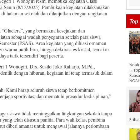
geri 1 Wonogiri resmi membuka kegiatan Class
a Senin (8/12/2025). Pembukaan kegiatan dilaksanakan
 di halaman sekolah dan dilanjutkan dengan rangkaian
Top 
a “Glaciera”, yang bermakna kesejukan dan
giatan sebagai wadah penyegaran setelah para siswa
Semester (PSAS). Area kegiatan yang dihiasi ornamen
men warna putih-biru, hingga dekorasi es kristal, semakin
a tarik tersendiri bagi peserta.
Noah 
1 Wonogiri, Drs. Susilo Joko Raharjo, M.Pd.,
(Happ
entik dengan hiburan, kegiatan ini tetap termasuk dalam
Kuasa
NOAH 
lah. Kami harap seluruh siswa tetap berkomitmen
enjaga sportivitas, dan mematuhi prosedur kedisiplinan,”
agar siswa tidak meninggalkan lingkungan sekolah tanpa
n yang telah disusun panitia. Para wali kelas, pembina
Priha
urut diberi amanat untuk mengawal jalannya perlombaan