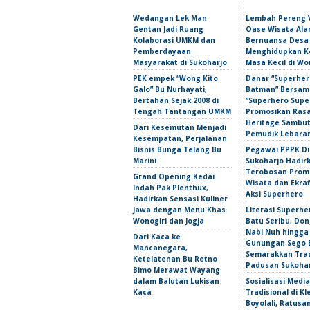
Wedangan Lek Man
Lembah Pereng 
Gentan Jadi Ruang
Oase Wisata Al
Kolaborasi UMKM dan
Bernuansa Desa
Pemberdayaan
Menghidupkan 
Masyarakat di Sukoharjo
Masa Kecil di Wo
PEK empek “Wong Kito
Danar “Superher
Galo” Bu Nurhayati,
Batman” Bersama
Bertahan Sejak 2008 di
“Superhero Super
Tengah Tantangan UMKM
Promosikan Ras
Heritage Sambu
Dari Kesemutan Menjadi
Pemudik Lebara
Kesempatan, Perjalanan
Bisnis Bunga Telang Bu
Pegawai PPPK D
Marini
Sukoharjo Hadir
Terobosan Prom
Grand Opening Kedai
Wisata dan Ekra
Indah Pak Plenthux,
Aksi Superhero
Hadirkan Sensasi Kuliner
Jawa dengan Menu Khas
Literasi Superhe
Wonogiri dan Jogja
Batu Seribu, Do
Nabi Nuh hingga
Dari Kaca ke
Gunungan Sego 
Mancanegara,
Semarakkan Trad
Ketelatenan Bu Retno
Padusan Sukoha
Bimo Merawat Wayang
dalam Balutan Lukisan
Sosialisasi Media
Kaca
Tradisional di Kl
Boyolali, Ratus