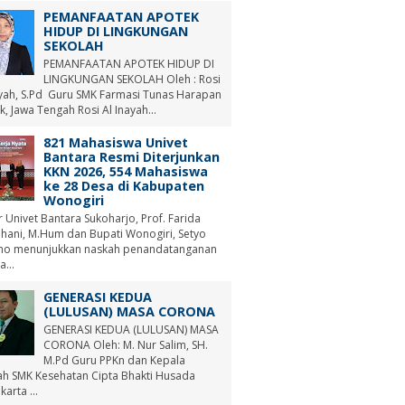
PEMANFAATAN APOTEK
HIDUP DI LINGKUNGAN
SEKOLAH
PEMANFAATAN APOTEK HIDUP DI
LINGKUNGAN SEKOLAH Oleh : Rosi
ayah, S.Pd Guru SMK Farmasi Tunas Harapan
, Jawa Tengah Rosi Al Inayah...
821 Mahasiswa Univet
Bantara Resmi Diterjunkan
KKN 2026, 554 Mahasiswa
ke 28 Desa di Kabupaten
Wonogiri
r Univet Bantara Sukoharjo, Prof. Farida
hani, M.Hum dan Bupati Wonogiri, Setyo
no menunjukkan naskah penandatanganan
a...
GENERASI KEDUA
(LULUSAN) MASA CORONA
GENERASI KEDUA (LULUSAN) MASA
CORONA Oleh: M. Nur Salim, SH.
M.Pd Guru PPKn dan Kepala
ah SMK Kesehatan Cipta Bhakti Husada
arta ...