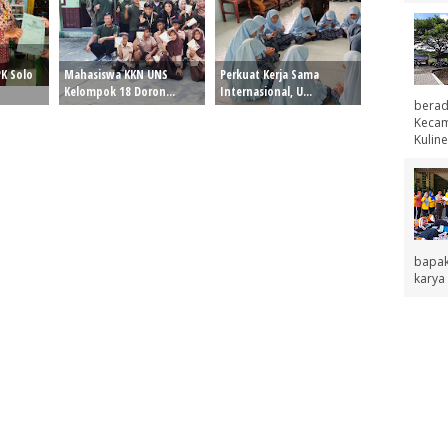
K Solo
Mahasiswa KKN UNS
Perkuat Kerja Sama
Kelompok 18 Doron...
Internasional, U...
berad
Kecama
Kuline
bapak
karya 