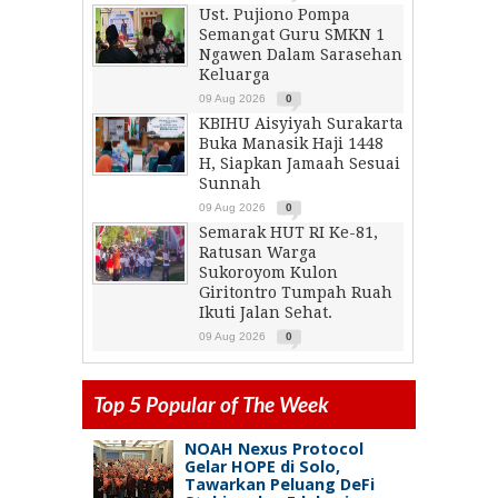
Ust. Pujiono Pompa
Semangat Guru SMKN 1
Ngawen Dalam Sarasehan
Keluarga
09 Aug 2026
0
KBIHU Aisyiyah Surakarta
Buka Manasik Haji 1448
H, Siapkan Jamaah Sesuai
Sunnah
09 Aug 2026
0
Semarak HUT RI Ke-81,
Ratusan Warga
Sukoroyom Kulon
Giritontro Tumpah Ruah
Ikuti Jalan Sehat.
09 Aug 2026
0
Top 5 Popular of The Week
NOAH Nexus Protocol
Gelar HOPE di Solo,
Tawarkan Peluang DeFi