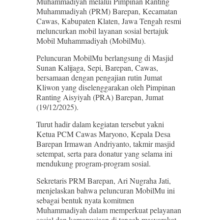
Muhammadiyah melalui Pimpinan Ranting
Muhammadiyah (PRM) Barepan, Kecamatan
Cawas, Kabupaten Klaten, Jawa Tengah resmi
meluncurkan mobil layanan sosial bertajuk
Mobil Muhammadiyah (MobilMu).
Peluncuran MobilMu berlangsung di Masjid
Sunan Kalijaga, Sepi, Barepan, Cawas,
bersamaan dengan pengajian rutin Jumat
Kliwon yang diselenggarakan oleh Pimpinan
Ranting Aisyiyah (PRA) Barepan, Jumat
(19/12/2025).
Turut hadir dalam kegiatan tersebut yakni
Ketua PCM Cawas Maryono, Kepala Desa
Barepan Irmawan Andriyanto, takmir masjid
setempat, serta para donatur yang selama ini
mendukung program-program sosial.
Sekretaris PRM Barepan, Ari Nugraha Jati,
menjelaskan bahwa peluncuran MobilMu ini
sebagai bentuk nyata komitmen
Muhammadiyah dalam memperkuat pelayanan
sosial dan kemanusiaan di tengah masyarakat.