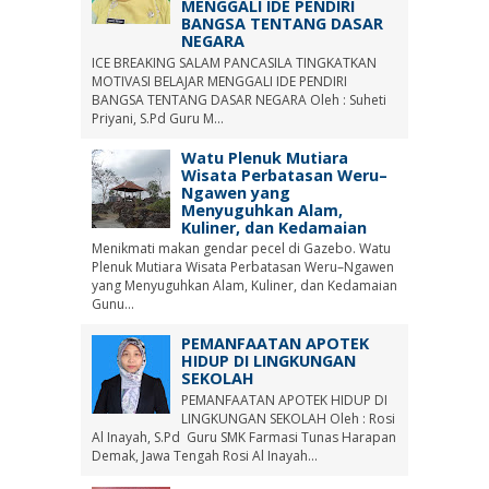
MENGGALI IDE PENDIRI
BANGSA TENTANG DASAR
NEGARA
ICE BREAKING SALAM PANCASILA TINGKATKAN
MOTIVASI BELAJAR MENGGALI IDE PENDIRI
BANGSA TENTANG DASAR NEGARA Oleh : Suheti
Priyani, S.Pd Guru M...
Watu Plenuk Mutiara
Wisata Perbatasan Weru–
Ngawen yang
Menyuguhkan Alam,
Kuliner, dan Kedamaian
Menikmati makan gendar pecel di Gazebo. Watu
Plenuk Mutiara Wisata Perbatasan Weru–Ngawen
yang Menyuguhkan Alam, Kuliner, dan Kedamaian
Gunu...
PEMANFAATAN APOTEK
HIDUP DI LINGKUNGAN
SEKOLAH
PEMANFAATAN APOTEK HIDUP DI
LINGKUNGAN SEKOLAH Oleh : Rosi
Al Inayah, S.Pd Guru SMK Farmasi Tunas Harapan
Demak, Jawa Tengah Rosi Al Inayah...