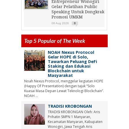
Entrepreneur Wonogiri
Gelar Pelatihan Public
Speaking Untuk Dongkrak
Promosi UMKM
08 Aug 2026
0
Top 5 Popular of The Week
NOAH Nexus Protocol
Gelar HOPE di Solo,
Tawarkan Peluang DeFi
Staking dan Edukasi
Blockchain untuk
Masyarakat
Noah Nexus Protocol, menggelar kegiatan HOPE
(Happy Of Presentation) dengan tajuk “Solo
Kuasai Masa Depan Lewat Teknologi Blockchain”.
NOAH ...
TRADISI KROBONGAN
TRADISI KROBONGAN Oleh: Aris
Prihatin SMPN 1 Manyaran,
Kecamatan Manyaran, Kabupaten
Wonogiri, Jawa Tengah Aris