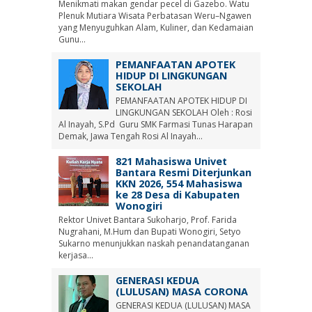
Menikmati makan gendar pecel di Gazebo. Watu
Plenuk Mutiara Wisata Perbatasan Weru–Ngawen
yang Menyuguhkan Alam, Kuliner, dan Kedamaian
Gunu...
PEMANFAATAN APOTEK
HIDUP DI LINGKUNGAN
SEKOLAH
PEMANFAATAN APOTEK HIDUP DI
LINGKUNGAN SEKOLAH Oleh : Rosi
Al Inayah, S.Pd Guru SMK Farmasi Tunas Harapan
Demak, Jawa Tengah Rosi Al Inayah...
821 Mahasiswa Univet
Bantara Resmi Diterjunkan
KKN 2026, 554 Mahasiswa
ke 28 Desa di Kabupaten
Wonogiri
Rektor Univet Bantara Sukoharjo, Prof. Farida
Nugrahani, M.Hum dan Bupati Wonogiri, Setyo
Sukarno menunjukkan naskah penandatanganan
kerjasa...
GENERASI KEDUA
(LULUSAN) MASA CORONA
GENERASI KEDUA (LULUSAN) MASA