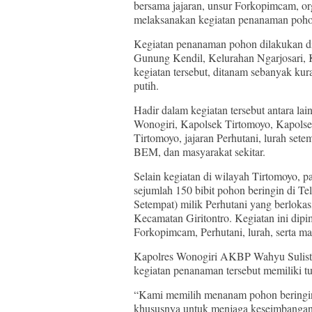
bersama jajaran, unsur Forkopimcam, or
melaksanakan kegiatan penanaman pohon 
Kegiatan penanaman pohon dilakukan di 
Gunung Kendil, Kelurahan Ngarjosari,
kegiatan tersebut, ditanam sebanyak kur
putih.
Hadir dalam kegiatan tersebut antara la
Wonogiri, Kapolsek Tirtomoyo, Kapolse
Tirtomoyo, jajaran Perhutani, lurah set
BEM, dan masyarakat sekitar.
Selain kegiatan di wilayah Tirtomoyo, 
sejumlah 150 bibit pohon beringin di 
Setempat) milik Perhutani yang berloka
Kecamatan Giritontro. Kegiatan ini dip
Forkopimcam, Perhutani, lurah, serta m
Kapolres Wonogiri AKBP Wahyu Sulisty
kegiatan penanaman tersebut memiliki tu
“Kami memilih menanam pohon beringin 
khususnya untuk menjaga keseimbangan