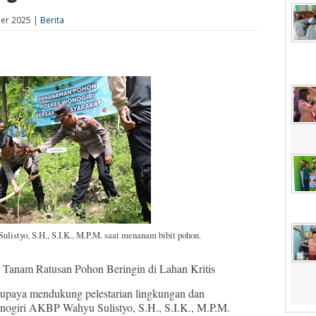
ber 2025 |
Berita
istyo, S.H., S.I.K., M.P.M. saat menanam bibit pohon.
 Tanam Ratusan Pohon Beringin di Lahan Kritis
upaya mendukung pelestarian lingkungan dan
nogiri AKBP Wahyu Sulistyo, S.H., S.I.K., M.P.M.