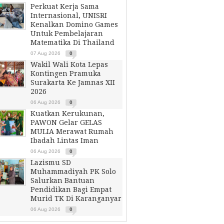
Perkuat Kerja Sama
Internasional, UNISRI
Kenalkan Domino Games
Untuk Pembelajaran
Matematika Di Thailand
07 Aug 2026
0
Wakil Wali Kota Lepas
Kontingen Pramuka
Surakarta Ke Jamnas XII
2026
06 Aug 2026
0
Kuatkan Kerukunan,
PAWON Gelar GELAS
MULIA Merawat Rumah
Ibadah Lintas Iman
06 Aug 2026
0
Lazismu SD
Muhammadiyah PK Solo
Salurkan Bantuan
Pendidikan Bagi Empat
Murid TK Di Karanganyar
06 Aug 2026
0