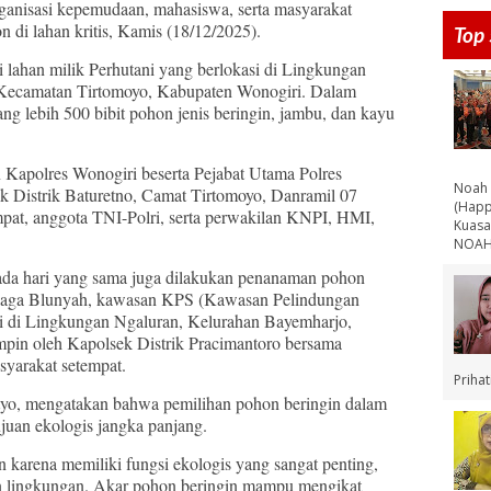
ganisasi kepemudaan, mahasiswa, serta masyarakat
di lahan kritis, Kamis (18/12/2025).
Top 
lahan milik Perhutani yang berlokasi di Lingkungan
 Kecamatan Tirtomoyo, Kabupaten Wonogiri. Dalam
ang lebih 500 bibit pohon jenis beringin, jambu, dan kayu
in Kapolres Wonogiri beserta Pejabat Utama Polres
Noah 
k Distrik Baturetno, Camat Tirtomoyo, Danramil 07
(Happ
empat, anggota TNI-Polri, serta perwakilan KNPI, HMI,
Kuasa
NOAH 
pada hari yang sama juga dilakukan penanaman pohon
Telaga Blunyah, kawasan KPS (Kawasan Pelindungan
si di Lingkungan Ngaluran, Kelurahan Bayemharjo,
impin oleh Kapolsek Distrik Pracimantoro bersama
asyarakat setempat.
Priha
o, mengatakan bahwa pemilihan pohon beringin dalam
juan ekologis jangka panjang.
karena memiliki fungsi ekologis yang sangat penting,
 lingkungan. Akar pohon beringin mampu mengikat