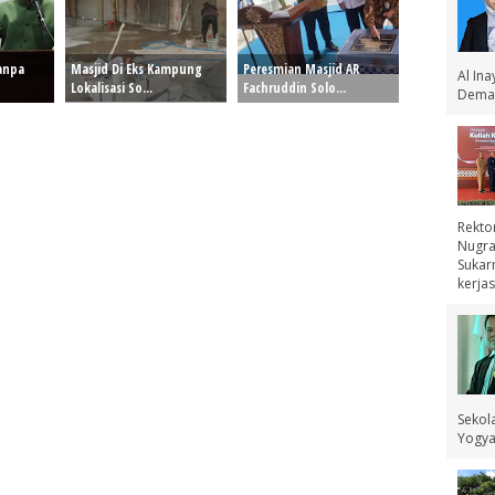
Tanpa
Masjid Di Eks Kampung
Peresmian Masjid AR
Al In
Lokalisasi So...
Fachruddin Solo...
Demak
Rekto
Nugra
Sukar
kerjas
Sekol
Yogyak