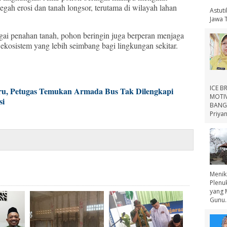
egah erosi dan tanah longsor, terutama di wilayah lahan
Astut
Jawa 
agai penahan tanah, pohon beringin juga berperan menjaga
 ekosistem yang lebih seimbang bagi lingkungan sekitar.
ICE B
u, Petugas Temukan Armada Bus Tak Dilengkapi
MOTIV
si
BANGS
Priyan
Menik
Plenu
yang 
Gunu..