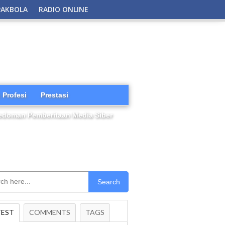
PAKBOLA
RADIO ONLINE
 Profesi
Prestasi
edoman Pemberitaan Media Siber
Search
TEST
COMMENTS
TAGS