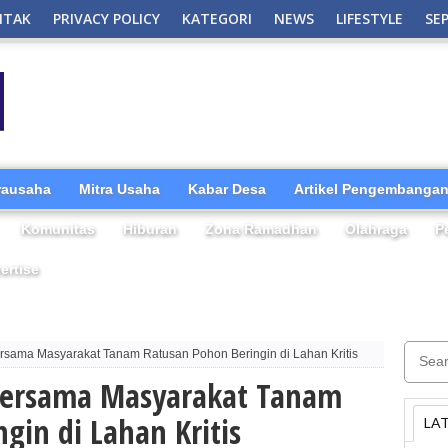
NTAK
PRIVACY POLICY
KATEGORI
NEWS
LIFESTYLE
SE
irausaha
Mitra Usaha
Kabar Desa
Artikel Pengembangan
Komunitas
Hiburan
Zona Ramadhan
Olahraga
P
ertise
rsama Masyarakat Tanam Ratusan Pohon Beringin di Lahan Kritis
 Bersama Masyarakat Tanam
gin di Lahan Kritis
LA