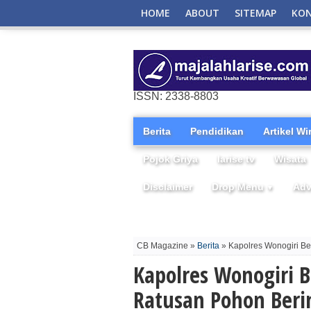
HOME
ABOUT
SITEMAP
KO
ISSN: 2338-8803
Berita
Pendidikan
Artikel W
Pojok Griya
larise tv
Wisata
Disclaimer
Drop Menu
Adv
▼
CB Magazine »
Berita
» Kapolres Wonogiri Be
Kapolres Wonogiri
Ratusan Pohon Berin