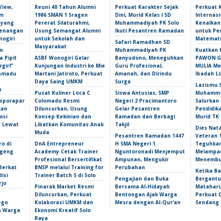
View,
Reuni 40 Tahun Alumni
Perkuat Karakter Sejak
Perkuat 
am
1986 SMAN 1 Sragen
Dini, Murid Kelas I SD
Internasi
 yang
Pererat Silaturahmi,
Muhammadiyah PK Solo
Kenalka
Kenangan
Usung Semangat Alumni
Ikuti Pesantren Ramadan
untuk Pe
nogiri
untuk Sekolah dan
Matemati
Safari Ramadhan SD
Masyarakat
o
Muhammadiyah PK
Kuatkan 
 Pipit
ASBF Wonogiri Gelar
Banyudono, Meneguhkan
PAWON Ge
girl”
Kunjungan Industri ke Mie
Guru Profesional,
MULIA M
amadu
Martani Jatiroto, Perkuat
Amanah, dan Dirindu
Ibadah L
t
Daya Saing UMKM
Surga
Lazismu 
n
Pusat Kuliner Loca C
Siswa Antusias, SMP
Muhammad
isporapar
Colomadu Resmi
Negeri 2 Pracimantoro
Salurkan
kan
Diluncurkan, Usung
Gelar Pesantren
Pendidik
osi
Konsep Kekinian dan
Ramadan dan Berbagi
Murid TK
f Lewat
Libatkan Komunitas Anak
Takjil
Dies Nata
Muda
Pesantren Ramadan 1447
Veteran 
ro di
DnA Entrepreneur
H SMA Negeri 1
Teguhka
ngeng
Academy Cetak Trainer
Nguntoronadi Menjemput
Melampau
Profesional Bersertifikat
Ampunan, Mengukir
Menembu
Berkat
BNSP melalui Training for
Perubahan
Ketika Ba
isi
Trainer Batch 5 di Solo
Pengajian dan Buka
Bergantu
rjo
Pinarak Market Resmi
Bersama Al-Hidayah
Matahari,
Diluncurkan, Perkuat
Bentongan Ajak Warga
Perkuat 
ego
Kolaborasi UMKM dan
Mesra dengan Al-Qur’an
Sendang 
an Warga
Ekonomi Kreatif Solo
Raya