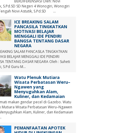
BERDIFERENSIASI Oleh: Novi
ik, S.Pd.SD SD Negeri 4 Wonogiri, Wonogiri
Tengah Novi Astutik, S.Pd.SD ...
ICE BREAKING SALAM
PANCASILA TINGKATKAN
MOTIVASI BELAJAR
MENGGALI IDE PENDIRI
BANGSA TENTANG DASAR
NEGARA
REAKING SALAM PANCASILA TINGKATKAN
ASI BELAJAR MENGGALI IDE PENDIRI
A TENTANG DASAR NEGARA Oleh : Suheti
i, S.Pd Guru M...
Watu Plenuk Mutiara
Wisata Perbatasan Weru–
Ngawen yang
Menyuguhkan Alam,
Kuliner, dan Kedamaian
mati makan gendar pecel di Gazebo. Watu
k Mutiara Wisata Perbatasan Weru–Ngawen
Menyuguhkan Alam, Kuliner, dan Kedamaian
.
PEMANFAATAN APOTEK
HIDUP DI LINGKUNGAN