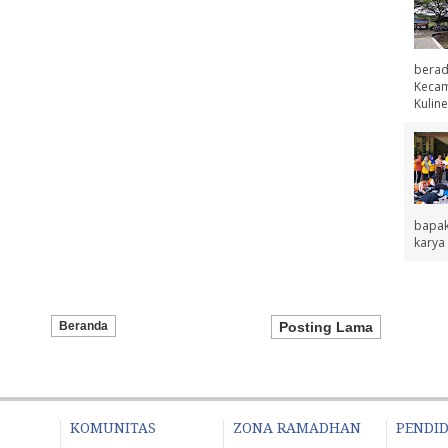
berad
Kecama
Kuline
bapak
karya 
Beranda
Posting Lama
KOMUNITAS
ZONA RAMADHAN
PENDI