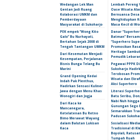
Wedangan Lek Man
Lembah Pereng 
Gentan Jadi Ruang
Oase Wisata Al
Kolaborasi UMKM dan
Bernuansa Desa
Pemberdayaan
Menghidupkan 
Masyarakat di Sukoharjo
Masa Kecil di Wo
PEK empek “Wong Kito
Danar “Superher
Galo” Bu Nurhayati,
Batman” Bersama
Bertahan Sejak 2008 di
“Superhero Super
Tengah Tantangan UMKM
Promosikan Ras
Heritage Sambu
Dari Kesemutan Menjadi
Pemudik Lebara
Kesempatan, Perjalanan
Bisnis Bunga Telang Bu
Pegawai PPPK D
Marini
Sukoharjo Hadir
Terobosan Prom
Grand Opening Kedai
Wisata dan Ekra
Indah Pak Plenthux,
Aksi Superhero
Hadirkan Sensasi Kuliner
Jawa dengan Menu Khas
Literasi Superhe
Wonogiri dan Jogja
Batu Seribu, Do
Nabi Nuh hingga
Dari Kaca ke
Gunungan Sego 
Mancanegara,
Semarakkan Trad
Ketelatenan Bu Retno
Padusan Sukoha
Bimo Merawat Wayang
dalam Balutan Lukisan
Sosialisasi Media
Kaca
Tradisional di Kl
Boyolali, Ratus
Tumpah Ruah