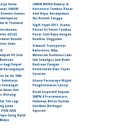
Kerja Sama
UMKM MORIS Bakery di
onal, UNISRI
Kartosuro Tembus Pasar
n Domino Games
Solo Raya, Berdayakan
mbelajaran
Ibu Rumah Tangga
ka di Thailand
Gigih Sejak 2011, Usaha
Kerukunan,
Pastel Sri Yatmi Tembus
lar GELAS
Pasar Solo Raya dengan
erawat Rumah
Kualitas Unggulan
intas Iman
Srikandi Transporter
SD
Baturetno, Mila,
iyah PK Solo
Memecah Dominasi Laki-
 Bantuan
laki Sekaligus Jadi Bukti
an bagi Empat
Bantuan Pangan
 di Karanganyar
Pemerintah Kian Tepat
Sasaran
lis ke-44, SMA
1 Sukoharjo
Istana Parnaraya Wujud
n Semangat
Penghormatan Lansia
i Awan dan
Kisah Inspiratif Kepala
s Bintang
SMPN 4 Pracimantoro,
tik Tak Lagi
Halaman Beton Rumah
ng pada
Hasilkan Berbagai
 PISN 2026
Sayuran
Daya Saing Batik
Mulyo