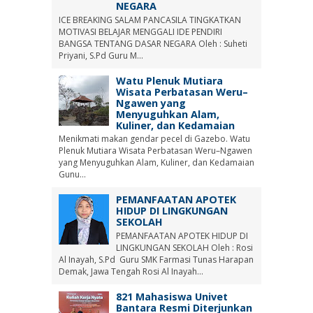
NEGARA
ICE BREAKING SALAM PANCASILA TINGKATKAN
MOTIVASI BELAJAR MENGGALI IDE PENDIRI
BANGSA TENTANG DASAR NEGARA Oleh : Suheti
Priyani, S.Pd Guru M...
Watu Plenuk Mutiara
Wisata Perbatasan Weru–
Ngawen yang
Menyuguhkan Alam,
Kuliner, dan Kedamaian
Menikmati makan gendar pecel di Gazebo. Watu
Plenuk Mutiara Wisata Perbatasan Weru–Ngawen
yang Menyuguhkan Alam, Kuliner, dan Kedamaian
Gunu...
PEMANFAATAN APOTEK
HIDUP DI LINGKUNGAN
SEKOLAH
PEMANFAATAN APOTEK HIDUP DI
LINGKUNGAN SEKOLAH Oleh : Rosi
Al Inayah, S.Pd Guru SMK Farmasi Tunas Harapan
Demak, Jawa Tengah Rosi Al Inayah...
821 Mahasiswa Univet
Bantara Resmi Diterjunkan