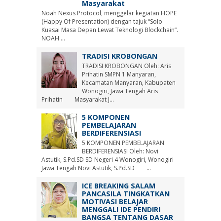
Masyarakat
Noah Nexus Protocol, menggelar kegiatan HOPE
(Happy Of Presentation) dengan tajuk “Solo
Kuasai Masa Depan Lewat Teknologi Blockchain”.
NOAH ...
TRADISI KROBONGAN
TRADISI KROBONGAN Oleh: Aris
Prihatin SMPN 1 Manyaran,
Kecamatan Manyaran, Kabupaten
Wonogiri, Jawa Tengah Aris
Prihatin Masyarakat J...
5 KOMPONEN
PEMBELAJARAN
BERDIFERENSIASI
5 KOMPONEN PEMBELAJARAN
BERDIFERENSIASI Oleh: Novi
Astutik, S.Pd.SD SD Negeri 4 Wonogiri, Wonogiri
Jawa Tengah Novi Astutik, S.Pd.SD ...
ICE BREAKING SALAM
PANCASILA TINGKATKAN
MOTIVASI BELAJAR
MENGGALI IDE PENDIRI
BANGSA TENTANG DASAR