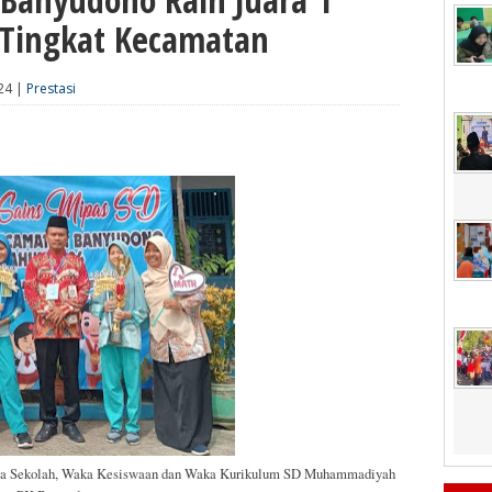
Tingkat Kecamatan
024 |
Prestasi
ala Sekolah, Waka Kesiswaan dan Waka Kurikulum SD Muhammadiyah