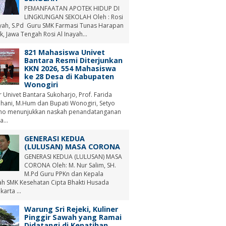
PEMANFAATAN APOTEK HIDUP DI
LINGKUNGAN SEKOLAH Oleh : Rosi
ayah, S.Pd Guru SMK Farmasi Tunas Harapan
, Jawa Tengah Rosi Al Inayah...
821 Mahasiswa Univet
Bantara Resmi Diterjunkan
KKN 2026, 554 Mahasiswa
ke 28 Desa di Kabupaten
Wonogiri
r Univet Bantara Sukoharjo, Prof. Farida
hani, M.Hum dan Bupati Wonogiri, Setyo
no menunjukkan naskah penandatanganan
a...
GENERASI KEDUA
(LULUSAN) MASA CORONA
GENERASI KEDUA (LULUSAN) MASA
CORONA Oleh: M. Nur Salim, SH.
M.Pd Guru PPKn dan Kepala
ah SMK Kesehatan Cipta Bhakti Husada
arta ...
Warung Sri Rejeki, Kuliner
Pinggir Sawah yang Ramai
Didatangi di Kepatihan