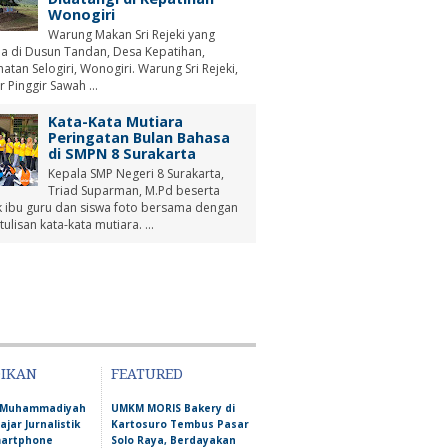
Wonogiri
Warung Makan Sri Rejeki yang
a di Dusun Tandan, Desa Kepatihan,
tan Selogiri, Wonogiri. Warung Sri Rejeki,
r Pinggir Sawah ...
Kata-Kata Mutiara
Peringatan Bulan Bahasa
di SMPN 8 Surakarta
Kepala SMP Negeri 8 Surakarta,
Triad Suparman, M.Pd beserta
 ibu guru dan siswa foto bersama dengan
tulisan kata-kata mutiara. ...
DIKAN
FEATURED
D Muhammadiyah
UMKM MORIS Bakery di
ajar Jurnalistik
Kartosuro Tembus Pasar
martphone
Solo Raya, Berdayakan