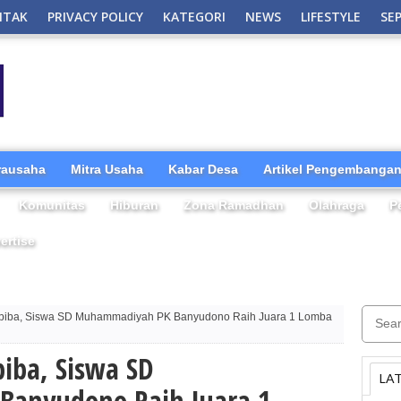
NTAK
PRIVACY POLICY
KATEGORI
NEWS
LIFESTYLE
SE
irausaha
Mitra Usaha
Kabar Desa
Artikel Pengembangan
Komunitas
Hiburan
Zona Ramadhan
Olahraga
P
ertise
biba, Siswa SD Muhammadiyah PK Banyudono Raih Juara 1 Lomba
iba, Siswa SD
LA
anyudono Raih Juara 1