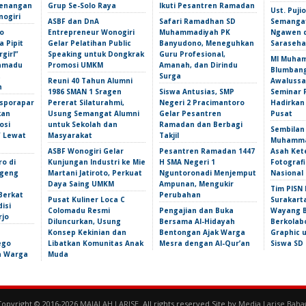
Kenangan
Grup Se-Solo Raya
Ikuti Pesantren Ramadan
Ust. Puj
nogiri
ASBF dan DnA
Safari Ramadhan SD
Semangat
o
Entrepreneur Wonogiri
Muhammadiyah PK
Ngawen 
 Pipit
Gelar Pelatihan Public
Banyudono, Meneguhkan
Saraseha
girl”
Speaking untuk Dongkrak
Guru Profesional,
MI Muha
amadu
Promosi UMKM
Amanah, dan Dirindu
Blumbang
t
Surga
Reuni 40 Tahun Alumni
Awalussa
n
1986 SMAN 1 Sragen
Siswa Antusias, SMP
Seminar 
isporapar
Pererat Silaturahmi,
Negeri 2 Pracimantoro
Hadirkan
kan
Usung Semangat Alumni
Gelar Pesantren
Pusat
osi
untuk Sekolah dan
Ramadan dan Berbagi
Sembilan
f Lewat
Masyarakat
Takjil
Muhammad
ASBF Wonogiri Gelar
Pesantren Ramadan 1447
Asah Ket
ro di
Kunjungan Industri ke Mie
H SMA Negeri 1
Fotografi
ngeng
Martani Jatiroto, Perkuat
Nguntoronadi Menjemput
Nasional
Daya Saing UMKM
Ampunan, Mengukir
Tim PISN 
Berkat
Perubahan
Pusat Kuliner Loca C
Surakart
isi
Colomadu Resmi
Pengajian dan Buka
Wayang B
rjo
Diluncurkan, Usung
Bersama Al-Hidayah
Berkolab
Konsep Kekinian dan
Bentongan Ajak Warga
Graphic 
ego
Libatkan Komunitas Anak
Mesra dengan Al-Qur’an
Siswa SD
an Warga
Muda
Copyright © 2016-2026
MAJALAH LARISE
. All rights reserved.Site by
Media Larise Baha