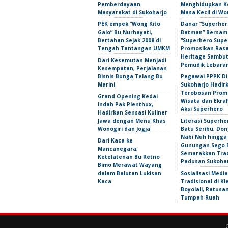
Pemberdayaan
Menghidupkan 
Masyarakat di Sukoharjo
Masa Kecil di Wo
PEK empek “Wong Kito
Danar “Superher
Galo” Bu Nurhayati,
Batman” Bersama
Bertahan Sejak 2008 di
“Superhero Super
Tengah Tantangan UMKM
Promosikan Ras
Heritage Sambu
Dari Kesemutan Menjadi
Pemudik Lebara
Kesempatan, Perjalanan
Bisnis Bunga Telang Bu
Pegawai PPPK D
Marini
Sukoharjo Hadir
Terobosan Prom
Grand Opening Kedai
Wisata dan Ekra
Indah Pak Plenthux,
Aksi Superhero
Hadirkan Sensasi Kuliner
Jawa dengan Menu Khas
Literasi Superhe
Wonogiri dan Jogja
Batu Seribu, Do
Nabi Nuh hingga
Dari Kaca ke
Gunungan Sego 
Mancanegara,
Semarakkan Trad
Ketelatenan Bu Retno
Padusan Sukoha
Bimo Merawat Wayang
dalam Balutan Lukisan
Sosialisasi Media
Kaca
Tradisional di Kl
Boyolali, Ratus
Tumpah Ruah