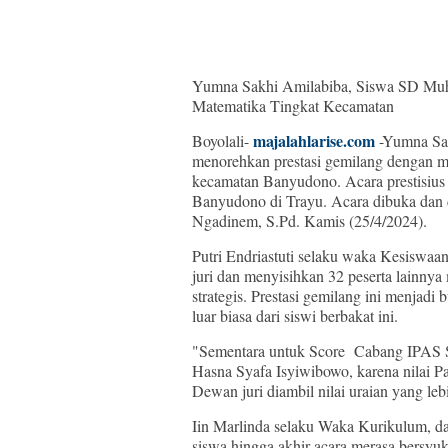
Yumna Sakhi Amilabiba, Siswa SD Mu
Matematika Tingkat Kecamatan
majalahlarise.com
Boyolali-
-Yumna Sa
menorehkan prestasi gemilang dengan m
kecamatan Banyudono. Acara prestisius 
Banyudono di Trayu. Acara dibuka dan 
Ngadinem, S.Pd. Kamis (25/4/2024).
Putri Endriastuti selaku waka Kesisw
juri dan menyisihkan 32 peserta lainny
strategis. Prestasi gemilang ini menjad
luar biasa dari siswi berbakat ini.
"Sementara untuk Score Cabang IPAS 
Hasna Syafa Isyiwibowo, karena nilai Pa
Dewan juri diambil nilai uraian yang lebi
Iin Marlinda selaku Waka Kurikulum, d
siswa hingga akhir acara merasa bersyuk