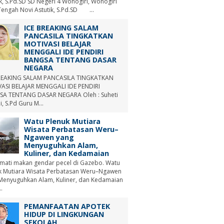
ik, S.Pd.SD SD Negeri 4 Wonogiri, Wonogiri
Tengah Novi Astutik, S.Pd.SD ...
ICE BREAKING SALAM
PANCASILA TINGKATKAN
MOTIVASI BELAJAR
MENGGALI IDE PENDIRI
BANGSA TENTANG DASAR
NEGARA
REAKING SALAM PANCASILA TINGKATKAN
ASI BELAJAR MENGGALI IDE PENDIRI
A TENTANG DASAR NEGARA Oleh : Suheti
i, S.Pd Guru M...
Watu Plenuk Mutiara
Wisata Perbatasan Weru–
Ngawen yang
Menyuguhkan Alam,
Kuliner, dan Kedamaian
mati makan gendar pecel di Gazebo. Watu
k Mutiara Wisata Perbatasan Weru–Ngawen
Menyuguhkan Alam, Kuliner, dan Kedamaian
.
PEMANFAATAN APOTEK
HIDUP DI LINGKUNGAN
SEKOLAH