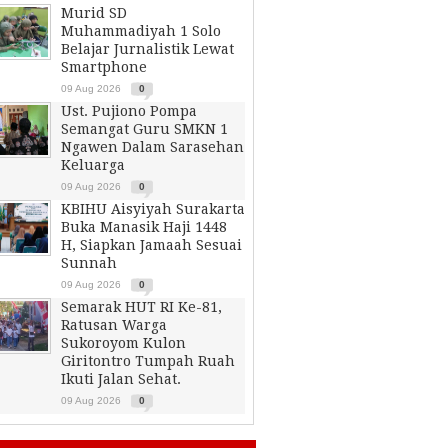
Murid SD
Muhammadiyah 1 Solo
Belajar Jurnalistik Lewat
Smartphone
09 Aug 2026
0
Ust. Pujiono Pompa
Semangat Guru SMKN 1
Ngawen Dalam Sarasehan
Keluarga
09 Aug 2026
0
KBIHU Aisyiyah Surakarta
Buka Manasik Haji 1448
H, Siapkan Jamaah Sesuai
Sunnah
09 Aug 2026
0
Semarak HUT RI Ke-81,
Ratusan Warga
Sukoroyom Kulon
Giritontro Tumpah Ruah
Ikuti Jalan Sehat.
09 Aug 2026
0