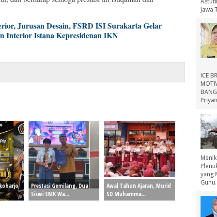
Astut
Jawa 
erior, Jurusan Desain, FSRD ISI Surakarta Gelar
 Interior Istana Kepresidenan IKN
ICE B
MOTIV
BANGS
Priyan
Menik
Plenu
yang 
Gunu..
koharjo
Prestasi Gemilang, Dua
Awal Tahun Ajaran, Murid
Siswi SMK Wa...
SD Muhamma...