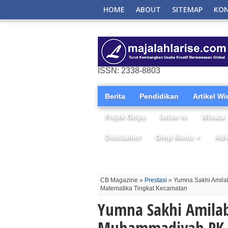
HOME
ABOUT
SITEMAP
KO
ISSN: 2338-8803
Berita
Pendidikan
Artikel W
Pojok Griya
larise tv
Wisata
Disclaimer
Drop Menu
Adv
▼
CB Magazine »
Prestasi
» Yumna Sakhi Amila
Matematika Tingkat Kecamatan
Yumna Sakhi Amilab
Muhammadiyah PK B