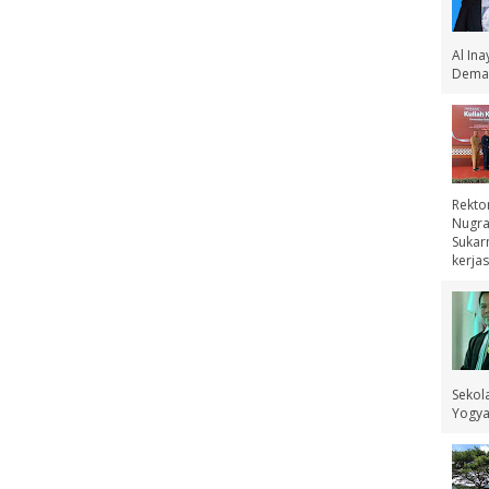
Al In
Demak
Rekto
Nugra
Sukar
kerjas
Sekol
Yogyak