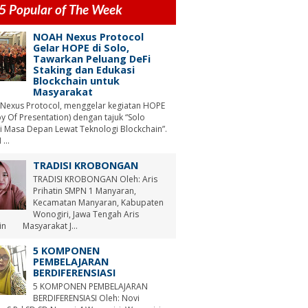
5 Popular of The Week
NOAH Nexus Protocol
Gelar HOPE di Solo,
Tawarkan Peluang DeFi
Staking dan Edukasi
Blockchain untuk
Masyarakat
Nexus Protocol, menggelar kegiatan HOPE
y Of Presentation) dengan tajuk “Solo
i Masa Depan Lewat Teknologi Blockchain”.
...
TRADISI KROBONGAN
TRADISI KROBONGAN Oleh: Aris
Prihatin SMPN 1 Manyaran,
Kecamatan Manyaran, Kabupaten
Wonogiri, Jawa Tengah Aris
tin Masyarakat J...
5 KOMPONEN
PEMBELAJARAN
BERDIFERENSIASI
5 KOMPONEN PEMBELAJARAN
BERDIFERENSIASI Oleh: Novi