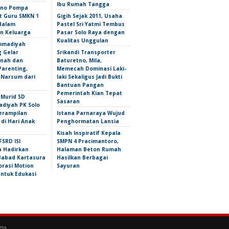
Ibu Rumah Tangga
iono Pompa
 Guru SMKN 1
Gigih Sejak 2011, Usaha
dalam
Pastel Sri Yatmi Tembus
n Keluarga
Pasar Solo Raya dengan
Kualitas Unggulan
mmadiyah
 Gelar
Srikandi Transporter
nah dan
Baturetno, Mila,
Parenting,
Memecah Dominasi Laki-
 Narsum dari
laki Sekaligus Jadi Bukti
Bantuan Pangan
Pemerintah Kian Tepat
 Murid SD
Sasaran
iyah PK Solo
erampilan
Istana Parnaraya Wujud
 di Hari Anak
Penghormatan Lansia
Kisah Inspiratif Kepala
FSRD ISI
SMPN 4 Pracimantoro,
a Hadirkan
Halaman Beton Rumah
abad Kartasura
Hasilkan Berbagai
orasi Motion
Sayuran
untuk Edukasi
gia
.