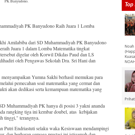
PK Banyudono.
Top 
hammadiyah PK Banyudono Raih Juara 1 Lomba
khi Amilabiba dari SD Muhammadiyah PK Banyudono
Noah 
eraih Juara 1 dalam Lomba Matematika tingkat
(Happ
tersebut digelar oleh Korwil Dikdas Paud dan LS
Kuasa
dihadiri oleh Pengawas Sekolah Dra. Sri Hani dan
NOAH 
aan menyampaikan Yumna Sakhi berhasil memukau para
a melalui pemecahan soal matematika yang cermat dan
i bukti akan dedikasi serta kemampuan matematika yang
Priha
SD Muhammadiyah PK hanya di posisi 3 yakni ananda
da rangking tiga ini kembar doubel, atas kebijakan
h tinggi," terangnya.
an Putri Endriastuti selaku waka Kesiswaan mendampingi
ur, dan berharap semoga prestasi ini istiqamah dan