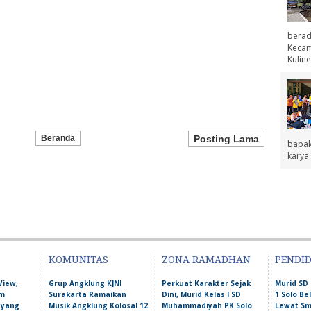
berad
Kecama
Kuline
Beranda
Posting Lama
bapak
karya 
KOMUNITAS
ZONA RAMADHAN
PENDI
View,
Grup Angklung KJNI
Perkuat Karakter Sejak
Murid S
am
Surakarta Ramaikan
Dini, Murid Kelas I SD
1 Solo Bel
 yang
Musik Angklung Kolosal 12
Muhammadiyah PK Solo
Lewat S