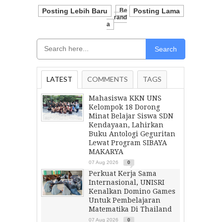
Posting Lebih Baru
Be
Posting Lama
Rand
A
Search
LATEST
COMMENTS
TAGS
Mahasiswa KKN UNS
Kelompok 18 Dorong
Minat Belajar Siswa SDN
Kendayaan, Lahirkan
Buku Antologi Geguritan
Lewat Program SIBAYA
MAKARYA
07 Aug 2026
0
Perkuat Kerja Sama
Internasional, UNISRI
Kenalkan Domino Games
Untuk Pembelajaran
Matematika Di Thailand
07 Aug 2026
0