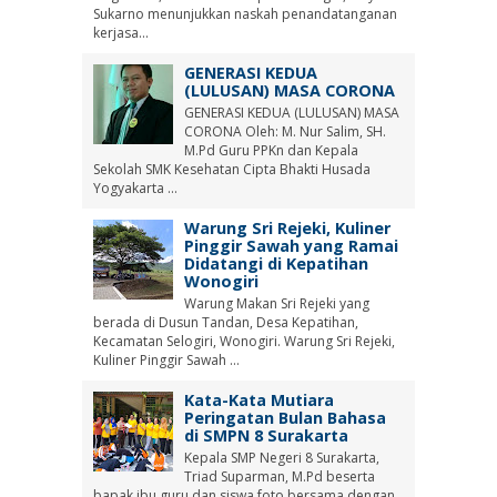
Sukarno menunjukkan naskah penandatanganan
kerjasa...
GENERASI KEDUA
(LULUSAN) MASA CORONA
GENERASI KEDUA (LULUSAN) MASA
CORONA Oleh: M. Nur Salim, SH.
M.Pd Guru PPKn dan Kepala
Sekolah SMK Kesehatan Cipta Bhakti Husada
Yogyakarta ...
Warung Sri Rejeki, Kuliner
Pinggir Sawah yang Ramai
Didatangi di Kepatihan
Wonogiri
Warung Makan Sri Rejeki yang
berada di Dusun Tandan, Desa Kepatihan,
Kecamatan Selogiri, Wonogiri. Warung Sri Rejeki,
Kuliner Pinggir Sawah ...
Kata-Kata Mutiara
Peringatan Bulan Bahasa
di SMPN 8 Surakarta
Kepala SMP Negeri 8 Surakarta,
Triad Suparman, M.Pd beserta
bapak ibu guru dan siswa foto bersama dengan