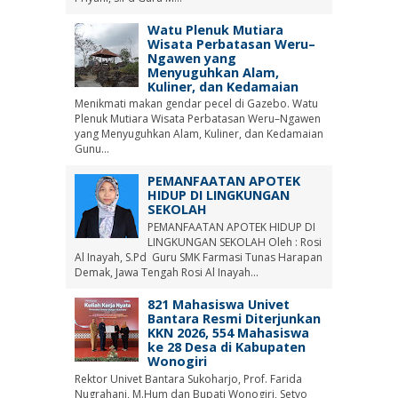
Watu Plenuk Mutiara
Wisata Perbatasan Weru–
Ngawen yang
Menyuguhkan Alam,
Kuliner, dan Kedamaian
Menikmati makan gendar pecel di Gazebo. Watu
Plenuk Mutiara Wisata Perbatasan Weru–Ngawen
yang Menyuguhkan Alam, Kuliner, dan Kedamaian
Gunu...
PEMANFAATAN APOTEK
HIDUP DI LINGKUNGAN
SEKOLAH
PEMANFAATAN APOTEK HIDUP DI
LINGKUNGAN SEKOLAH Oleh : Rosi
Al Inayah, S.Pd Guru SMK Farmasi Tunas Harapan
Demak, Jawa Tengah Rosi Al Inayah...
821 Mahasiswa Univet
Bantara Resmi Diterjunkan
KKN 2026, 554 Mahasiswa
ke 28 Desa di Kabupaten
Wonogiri
Rektor Univet Bantara Sukoharjo, Prof. Farida
Nugrahani, M.Hum dan Bupati Wonogiri, Setyo