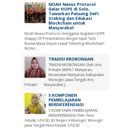
NOAH Nexus Protocol
Gelar HOPE di Solo,
Tawarkan Peluang DeFi
Staking dan Edukasi
Blockchain untuk
Masyarakat
Noah Nexus Protocol, menggelar kegiatan HOPE
(Happy Of Presentation) dengan tajuk “Solo
Kuasai Masa Depan Lewat Teknologi Blockchain”.
NOAH ...
TRADISI KROBONGAN
TRADISI KROBONGAN Oleh: Aris
Prihatin SMPN 1 Manyaran,
Kecamatan Manyaran, Kabupaten
Wonogiri, Jawa Tengah Aris
Prihatin Masyarakat J...
5 KOMPONEN
PEMBELAJARAN
BERDIFERENSIASI
5 KOMPONEN PEMBELAJARAN
BERDIFERENSIASI Oleh: Novi
Astutik, S.Pd.SD SD Negeri 4 Wonogiri, Wonogiri
Jawa Tengah Novi Astutik, S.Pd.SD ...