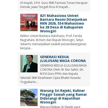
Al Inayah, S.Pd Guru SMK Farmasi Tunas Harapan
Demak, Jawa Tengah Rosi Al Inayah...
821 Mahasiswa Univet
Bantara Resmi Diterjunkan
KKN 2026, 554 Mahasiswa
ke 28 Desa di Kabupaten
Wonogiri
Rektor Univet Bantara Sukoharjo, Prof. Farida
Nugrahani, M.Hum dan Bupati Wonogiri, Setyo
Sukarno menunjukkan naskah penandatanganan
kerjasa...
GENERASI KEDUA
(LULUSAN) MASA CORONA
GENERASI KEDUA (LULUSAN) MASA
CORONA Oleh: M. Nur Salim, SH.
M.Pd Guru PPKn dan Kepala
Sekolah SMK Kesehatan Cipta Bhakti Husada
Yogyakarta ...
Warung Sri Rejeki, Kuliner
Pinggir Sawah yang Ramai
Didatangi di Kepatihan
Wonogiri
Warung Makan Sri Rejeki yang