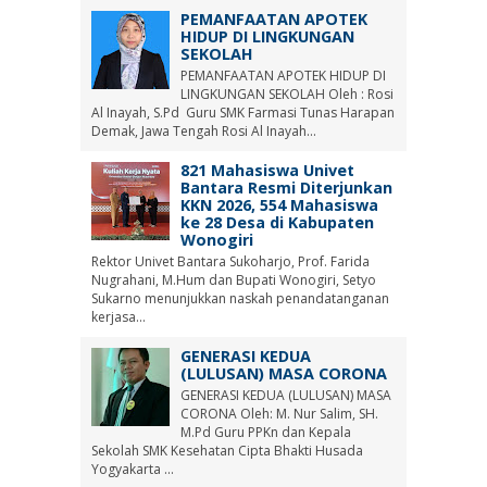
PEMANFAATAN APOTEK
HIDUP DI LINGKUNGAN
SEKOLAH
PEMANFAATAN APOTEK HIDUP DI
LINGKUNGAN SEKOLAH Oleh : Rosi
Al Inayah, S.Pd Guru SMK Farmasi Tunas Harapan
Demak, Jawa Tengah Rosi Al Inayah...
821 Mahasiswa Univet
Bantara Resmi Diterjunkan
KKN 2026, 554 Mahasiswa
ke 28 Desa di Kabupaten
Wonogiri
Rektor Univet Bantara Sukoharjo, Prof. Farida
Nugrahani, M.Hum dan Bupati Wonogiri, Setyo
Sukarno menunjukkan naskah penandatanganan
kerjasa...
GENERASI KEDUA
(LULUSAN) MASA CORONA
GENERASI KEDUA (LULUSAN) MASA
CORONA Oleh: M. Nur Salim, SH.
M.Pd Guru PPKn dan Kepala
Sekolah SMK Kesehatan Cipta Bhakti Husada
Yogyakarta ...