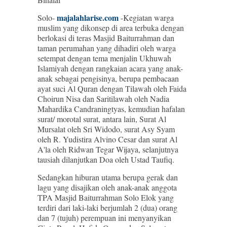
majalahlarise.com
Solo-
-Kegiatan warga
muslim yang dikonsep di area terbuka dengan
berlokasi di teras Masjid Baiturrahman dan
taman perumahan yang dihadiri oleh warga
setempat dengan tema menjalin Ukhuwah
Islamiyah dengan rangkaian acara yang anak-
anak sebagai pengisinya, berupa pembacaan
ayat suci Al Quran dengan Tilawah oleh Faida
Choirun Nisa dan Saritilawah oleh Nadia
Mahardika Candraningtyas, kemudian hafalan
surat/ morotal surat, antara lain, Surat Al
Mursalat oleh Sri Widodo, surat Asy Syam
oleh R. Yudistira Alvino Cesar dan surat Al
A'la oleh Ridwan Tegar Wijaya, selanjutnya
tausiah dilanjutkan Doa oleh Ustad Taufiq.
Sedangkan hiburan utama berupa gerak dan
lagu yang disajikan oleh anak-anak anggota
TPA Masjid Baiturrahman Solo Elok yang
terdiri dari laki-laki berjumlah 2 (dua) orang
dan 7 (tujuh) perempuan ini menyanyikan