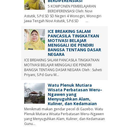
BERDIFERENSIASI
5 KOMPONEN PEMBELAJARAN
BERDIFERENSIASI Oleh: Novi
Astutik, S.Pd.SD SD Negeri 4 Wonogiri, Wonogiri
Jawa Tengah Novi Astutik, S.Pd.SD ...
ICE BREAKING SALAM
PANCASILA TINGKATKAN
MOTIVASI BELAJAR
MENGGALI IDE PENDIRI
BANGSA TENTANG DASAR
NEGARA
ICE BREAKING SALAM PANCASILA TINGKATKAN
MOTIVASI BELAJAR MENGGALI IDE PENDIRI
BANGSA TENTANG DASAR NEGARA Oleh : Suheti
Priyani, S.Pd Guru M...
Watu Plenuk Mutiara
Wisata Perbatasan Weru–
Ngawen yang
Menyuguhkan Alam,
Kuliner, dan Kedamaian
Menikmati makan gendar pecel di Gazebo. Watu
Plenuk Mutiara Wisata Perbatasan Weru–Ngawen
yang Menyuguhkan Alam, Kuliner, dan Kedamaian
Gunu...