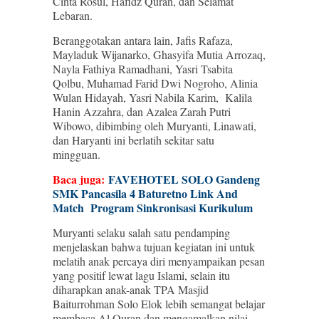
Cinta Rosul, Hafidz Quran, dan Selamat
Lebaran.
Beranggotakan antara lain, Jafis Rafaza,
Mayladuk Wijanarko, Ghasyifa Mutia Arrozaq,
Nayla Fathiya Ramadhani, Yasri Tsabita
Qolbu, Muhamad Farid Dwi Nogroho, Alinia
Wulan Hidayah, Yasri Nabila Karim, Kalila
Hanin Azzahra, dan Azalea Zarah Putri
Wibowo, dibimbing oleh Muryanti, Linawati,
dan Haryanti ini berlatih sekitar satu
mingguan.
Baca juga:
FAVEHOTEL SOLO Gandeng
SMK Pancasila 4 Baturetno Link And
Match Program Sinkronisasi Kurikulum
Muryanti selaku salah satu pendamping
menjelaskan bahwa tujuan kegiatan ini untuk
melatih anak percaya diri menyampaikan pesan
yang positif lewat lagu Islami, selain itu
diharapkan anak-anak TPA Masjid
Baiturrohman Solo Elok lebih semangat belajar
membaca Al Quran dan mengamalkan nilai-