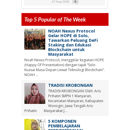
07 Aug 2026
0
Top 5 Popular of The Week
NOAH Nexus Protocol
Gelar HOPE di Solo,
Tawarkan Peluang DeFi
Staking dan Edukasi
Blockchain untuk
Masyarakat
Noah Nexus Protocol, menggelar kegiatan HOPE
(Happy Of Presentation) dengan tajuk “Solo
Kuasai Masa Depan Lewat Teknologi Blockchain”.
NOAH ...
TRADISI KROBONGAN
TRADISI KROBONGAN Oleh: Aris
Prihatin SMPN 1 Manyaran,
Kecamatan Manyaran, Kabupaten
Wonogiri, Jawa Tengah Aris
Prihatin Masyarakat J...
5 KOMPONEN
PEMBELAJARAN