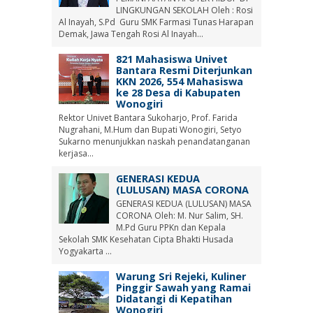
LINGKUNGAN SEKOLAH Oleh : Rosi
Al Inayah, S.Pd Guru SMK Farmasi Tunas Harapan
Demak, Jawa Tengah Rosi Al Inayah...
821 Mahasiswa Univet
Bantara Resmi Diterjunkan
KKN 2026, 554 Mahasiswa
ke 28 Desa di Kabupaten
Wonogiri
Rektor Univet Bantara Sukoharjo, Prof. Farida
Nugrahani, M.Hum dan Bupati Wonogiri, Setyo
Sukarno menunjukkan naskah penandatanganan
kerjasa...
GENERASI KEDUA
(LULUSAN) MASA CORONA
GENERASI KEDUA (LULUSAN) MASA
CORONA Oleh: M. Nur Salim, SH.
M.Pd Guru PPKn dan Kepala
Sekolah SMK Kesehatan Cipta Bhakti Husada
Yogyakarta ...
Warung Sri Rejeki, Kuliner
Pinggir Sawah yang Ramai
Didatangi di Kepatihan
Wonogiri