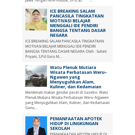
Jawa Tengah Novi Astutik, S.Pd.SD ...
ICE BREAKING SALAM
PANCASILA TINGKATKAN
MOTIVASI BELAJAR
MENGGALI IDE PENDIRI
BANGSA TENTANG DASAR
NEGARA
ICE BREAKING SALAM PANCASILA TINGKATKAN
MOTIVASI BELAJAR MENGGALI IDE PENDIRI
BANGSA TENTANG DASAR NEGARA Oleh : Suheti
Priyani, S.Pd Guru M...
Watu Plenuk Mutiara
Wisata Perbatasan Weru–
Ngawen yang
Menyuguhkan Alam,
Kuliner, dan Kedamaian
Menikmati makan gendar pecel di Gazebo. Watu
Plenuk Mutiara Wisata Perbatasan Weru–Ngawen
yang Menyuguhkan Alam, Kuliner, dan Kedamaian
Gunu...
PEMANFAATAN APOTEK
HIDUP DI LINGKUNGAN
SEKOLAH
PEMANFAATAN APOTEK HIDUP DI