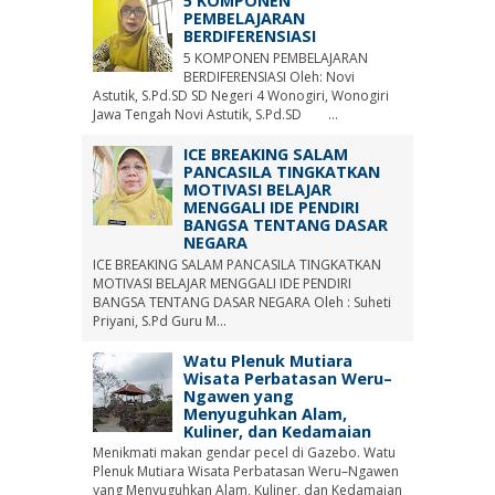
5 KOMPONEN
PEMBELAJARAN
BERDIFERENSIASI
5 KOMPONEN PEMBELAJARAN
BERDIFERENSIASI Oleh: Novi
Astutik, S.Pd.SD SD Negeri 4 Wonogiri, Wonogiri
Jawa Tengah Novi Astutik, S.Pd.SD ...
ICE BREAKING SALAM
PANCASILA TINGKATKAN
MOTIVASI BELAJAR
MENGGALI IDE PENDIRI
BANGSA TENTANG DASAR
NEGARA
ICE BREAKING SALAM PANCASILA TINGKATKAN
MOTIVASI BELAJAR MENGGALI IDE PENDIRI
BANGSA TENTANG DASAR NEGARA Oleh : Suheti
Priyani, S.Pd Guru M...
Watu Plenuk Mutiara
Wisata Perbatasan Weru–
Ngawen yang
Menyuguhkan Alam,
Kuliner, dan Kedamaian
Menikmati makan gendar pecel di Gazebo. Watu
Plenuk Mutiara Wisata Perbatasan Weru–Ngawen
yang Menyuguhkan Alam, Kuliner, dan Kedamaian