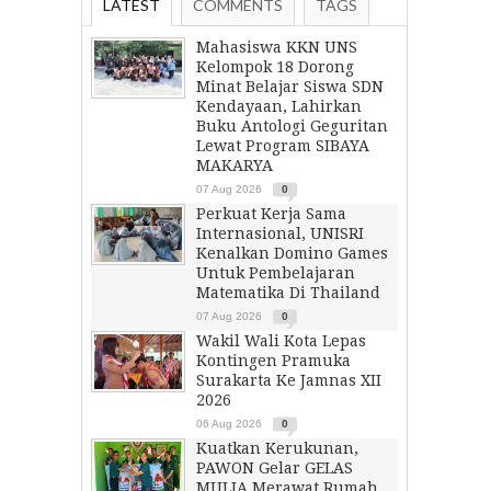
LATEST
COMMENTS
TAGS
Mahasiswa KKN UNS
Kelompok 18 Dorong
Minat Belajar Siswa SDN
Kendayaan, Lahirkan
Buku Antologi Geguritan
Lewat Program SIBAYA
MAKARYA
07 Aug 2026
0
Perkuat Kerja Sama
Internasional, UNISRI
Kenalkan Domino Games
Untuk Pembelajaran
Matematika Di Thailand
07 Aug 2026
0
Wakil Wali Kota Lepas
Kontingen Pramuka
Surakarta Ke Jamnas XII
2026
06 Aug 2026
0
Kuatkan Kerukunan,
PAWON Gelar GELAS
MULIA Merawat Rumah