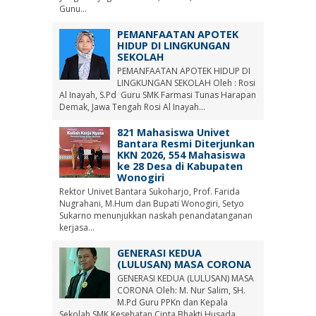
Gunu...
PEMANFAATAN APOTEK
HIDUP DI LINGKUNGAN
SEKOLAH
PEMANFAATAN APOTEK HIDUP DI
LINGKUNGAN SEKOLAH Oleh : Rosi
Al Inayah, S.Pd Guru SMK Farmasi Tunas Harapan
Demak, Jawa Tengah Rosi Al Inayah...
821 Mahasiswa Univet
Bantara Resmi Diterjunkan
KKN 2026, 554 Mahasiswa
ke 28 Desa di Kabupaten
Wonogiri
Rektor Univet Bantara Sukoharjo, Prof. Farida
Nugrahani, M.Hum dan Bupati Wonogiri, Setyo
Sukarno menunjukkan naskah penandatanganan
kerjasa...
GENERASI KEDUA
(LULUSAN) MASA CORONA
GENERASI KEDUA (LULUSAN) MASA
CORONA Oleh: M. Nur Salim, SH.
M.Pd Guru PPKn dan Kepala
Sekolah SMK Kesehatan Cipta Bhakti Husada