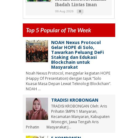
Ibadah Lintas Iman
06 Aug 2026
0
Top 5 Popular of The Week
NOAH Nexus Protocol
Gelar HOPE di Solo,
Tawarkan Peluang DeFi
Staking dan Edukasi
Blockchain untuk
Masyarakat
Noah Nexus Protocol, menggelar kegiatan HOPE
(Happy Of Presentation) dengan tajuk “Solo
Kuasai Masa Depan Lewat Teknologi Blockchain”.
NOAH ...
TRADISI KROBONGAN
TRADISI KROBONGAN Oleh: Aris
Prihatin SMPN 1 Manyaran,
Kecamatan Manyaran, Kabupaten
Wonogiri, Jawa Tengah Aris
Prihatin Masyarakat J...