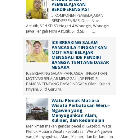
PEMBELAJARAN
BERDIFERENSIASI
5 KOMPONEN PEMBELAJARAN
BERDIFERENSIASI Oleh: Novi
Astutik, S.Pd.SD SD Negeri 4 Wonogiri, Wonogiri
Jawa Tengah Novi Astutik, S.Pd.SD ...
ICE BREAKING SALAM
PANCASILA TINGKATKAN
MOTIVASI BELAJAR
MENGGALI IDE PENDIRI
BANGSA TENTANG DASAR
NEGARA
ICE BREAKING SALAM PANCASILA TINGKATKAN
MOTIVASI BELAJAR MENGGALI IDE PENDIRI
BANGSA TENTANG DASAR NEGARA Oleh : Suheti
Priyani, S.Pd Guru M...
Watu Plenuk Mutiara
Wisata Perbatasan Weru–
Ngawen yang
Menyuguhkan Alam,
Kuliner, dan Kedamaian
Menikmati makan gendar pecel di Gazebo. Watu
Plenuk Mutiara Wisata Perbatasan Weru–Ngawen
yang Menyuguhkan Alam, Kuliner, dan Kedamaian