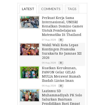
LATEST
COMMENTS
TAGS
Perkuat Kerja Sama
Internasional, UNISRI
Kenalkan Domino Games
Untuk Pembelajaran
Matematika Di Thailand
07 Aug 2026
0
Wakil Wali Kota Lepas
Kontingen Pramuka
Surakarta Ke Jamnas XII
2026
06 Aug 2026
0
Kuatkan Kerukunan,
PAWON Gelar GELAS
MULIA Merawat Rumah
Ibadah Lintas Iman
06 Aug 2026
0
Lazismu SD
Muhammadiyah PK Solo
Salurkan Bantuan
Pendidikan Bagi Empat