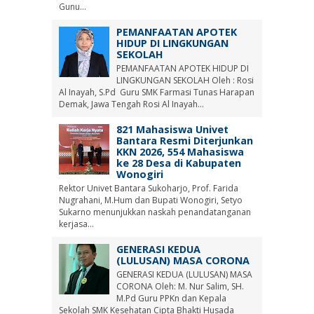
Gunu...
PEMANFAATAN APOTEK
HIDUP DI LINGKUNGAN
SEKOLAH
PEMANFAATAN APOTEK HIDUP DI
LINGKUNGAN SEKOLAH Oleh : Rosi
Al Inayah, S.Pd Guru SMK Farmasi Tunas Harapan
Demak, Jawa Tengah Rosi Al Inayah...
821 Mahasiswa Univet
Bantara Resmi Diterjunkan
KKN 2026, 554 Mahasiswa
ke 28 Desa di Kabupaten
Wonogiri
Rektor Univet Bantara Sukoharjo, Prof. Farida
Nugrahani, M.Hum dan Bupati Wonogiri, Setyo
Sukarno menunjukkan naskah penandatanganan
kerjasa...
GENERASI KEDUA
(LULUSAN) MASA CORONA
GENERASI KEDUA (LULUSAN) MASA
CORONA Oleh: M. Nur Salim, SH.
M.Pd Guru PPKn dan Kepala
Sekolah SMK Kesehatan Cipta Bhakti Husada