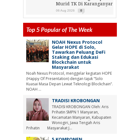
Murid TK Di Karanganyar
06 Aug 2026
0
Top 5 Popular of The Week
NOAH Nexus Protocol
Gelar HOPE di Solo,
Tawarkan Peluang DeFi
Staking dan Edukasi
Blockchain untuk
Masyarakat
Noah Nexus Protocol, menggelar kegiatan HOPE
(Happy Of Presentation) dengan tajuk “Solo
Kuasai Masa Depan Lewat Teknologi Blockchain”.
NOAH ...
TRADISI KROBONGAN
TRADISI KROBONGAN Oleh: Aris
Prihatin SMPN 1 Manyaran,
Kecamatan Manyaran, Kabupaten
Wonogiri, Jawa Tengah Aris
Prihatin Masyarakat J...
5 KOMPONEN