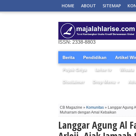
HOME
ABOUT
SITEMAP
KO
ISSN: 2338-8803
Berita
Pendidikan
Artikel W
Pojok Griya
larise tv
Wisata
Disclaimer
Drop Menu
Adv
▼
CB Magazine »
Komunitas
» Langgar Agung Al
Muharram dengan Amal Kebaikan
Langgar Agung Al Fa
Arloji, Ajak Jamaa