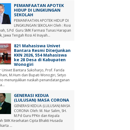
PEMANFAATAN APOTEK
HIDUP DI LINGKUNGAN
SEKOLAH
PEMANFAATAN APOTEK HIDUP DI
LINGKUNGAN SEKOLAH Oleh : Rosi
ayah, S.Pd Guru SMK Farmasi Tunas Harapan
, Jawa Tengah Rosi Al Inayah...
821 Mahasiswa Univet
Bantara Resmi Diterjunkan
KKN 2026, 554 Mahasiswa
ke 28 Desa di Kabupaten
Wonogiri
r Univet Bantara Sukoharjo, Prof. Farida
hani, M.Hum dan Bupati Wonogiri, Setyo
no menunjukkan naskah penandatanganan
a...
GENERASI KEDUA
(LULUSAN) MASA CORONA
GENERASI KEDUA (LULUSAN) MASA
CORONA Oleh: M. Nur Salim, SH.
M.Pd Guru PPKn dan Kepala
ah SMK Kesehatan Cipta Bhakti Husada
arta ...