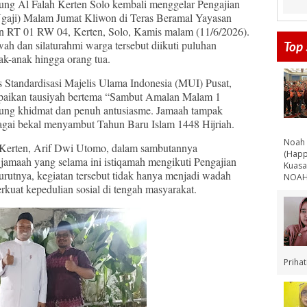
ng Al Falah Kerten Solo kembali menggelar Pengajian
gaji) Malam Jumat Kliwon di Teras Beramal Yayasan
an RT 01 RW 04, Kerten, Solo, Kamis malam (11/6/2026).
ah dan silaturahmi warga tersebut diikuti puluhan
Top 
ak-anak hingga orang tua.
Standardisasi Majelis Ulama Indonesia (MUI) Pusat,
aikan tausiyah bertema “Sambut Amalan Malam 1
ung khidmat dan penuh antusiasme. Jamaah tampak
gai bekal menyambut Tahun Baru Islam 1448 Hijriah.
Noah 
Kerten, Arif Dwi Utomo, dalam sambutannya
(Happ
jamaah yang selama ini istiqamah mengikuti Pengajian
Kuasa
rutnya, kegiatan tersebut tidak hanya menjadi wadah
NOAH 
kuat kepedulian sosial di tengah masyarakat.
Priha