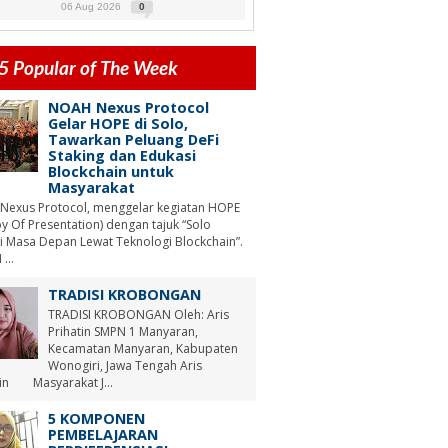
06 Aug 2026
0
5 Popular of The Week
NOAH Nexus Protocol
Gelar HOPE di Solo,
Tawarkan Peluang DeFi
Staking dan Edukasi
Blockchain untuk
Masyarakat
Nexus Protocol, menggelar kegiatan HOPE
y Of Presentation) dengan tajuk “Solo
i Masa Depan Lewat Teknologi Blockchain”.
...
TRADISI KROBONGAN
TRADISI KROBONGAN Oleh: Aris
Prihatin SMPN 1 Manyaran,
Kecamatan Manyaran, Kabupaten
Wonogiri, Jawa Tengah Aris
tin Masyarakat J...
5 KOMPONEN
PEMBELAJARAN