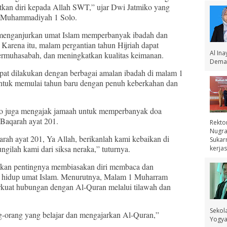
kan diri kepada Allah SWT,” ujar Dwi Jatmiko yang
 Muhammadiyah 1 Solo.
 menganjurkan umat Islam memperbanyak ibadah dan
Karena itu, malam pergantian tahun Hijriah dapat
Al In
bermuhasabah, dan meningkatkan kualitas keimanan.
Demak
at dilakukan dengan berbagai amalan ibadah di malam 1
untuk memulai tahun baru dengan penuh keberkahan dan
ko juga mengajak jamaah untuk memperbanyak doa
Baqarah ayat 201.
Rekto
Nugra
ah ayat 201, Ya Allah, berikanlah kami kebaikan di
Sukar
ungilah kami dari siksa neraka,” tuturnya.
kerjas
tkan pentingnya membiasakan diri membaca dan
 hidup umat Islam. Menurutnya, Malam 1 Muharram
kuat hubungan dengan Al-Quran melalui tilawah dan
Sekol
g-orang yang belajar dan mengajarkan Al-Quran,”
Yogyak