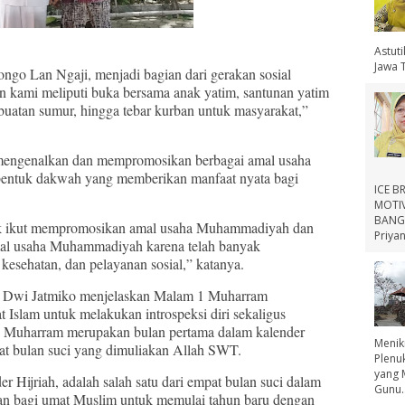
Astut
Jawa 
ngo Lan Ngaji, menjadi bagian dari gerakan sosial
n kami meliputi buka bersama anak yatim, santunan yatim
mbuatan sumur, hingga tebar kurban untuk masyarakat,”
 mengenalkan dan mempromosikan berbagai amal usaha
entuk dakwah yang memberikan manfaat nyata bagi
ICE B
MOTIV
BANGS
tuk ikut mempromosikan amal usaha Muhammadiyah dan
Priyan
mal usaha Muhammadiyah karena telah banyak
kesehatan, dan pelayanan sosial,” katanya.
az Dwi Jatmiko menjelaskan Malam 1 Muharram
slam untuk melakukan introspeksi diri sekaligus
 Muharram merupakan bulan pertama dalam kalender
Menik
pat bulan suci yang dimuliakan Allah SWT.
Plenu
yang 
 Hijriah, adalah salah satu dari empat bulan suci dalam
Gunu..
an bagi umat Muslim untuk memulai tahun baru dengan