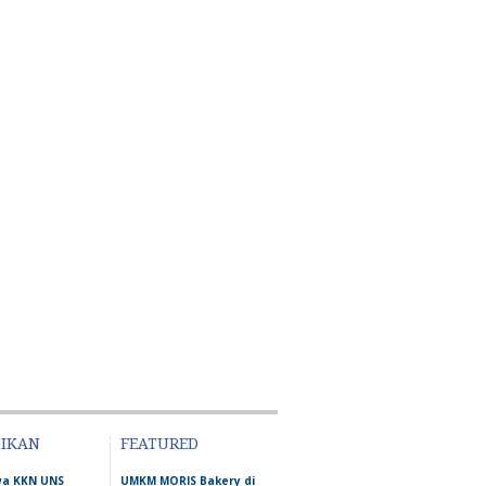
DIKAN
FEATURED
wa KKN UNS
UMKM MORIS Bakery di