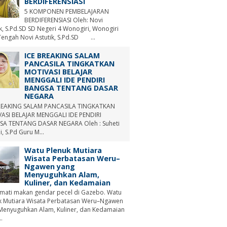
BERDIFERENSIASI
5 KOMPONEN PEMBELAJARAN
BERDIFERENSIASI Oleh: Novi
ik, S.Pd.SD SD Negeri 4 Wonogiri, Wonogiri
Tengah Novi Astutik, S.Pd.SD ...
ICE BREAKING SALAM
PANCASILA TINGKATKAN
MOTIVASI BELAJAR
MENGGALI IDE PENDIRI
BANGSA TENTANG DASAR
NEGARA
REAKING SALAM PANCASILA TINGKATKAN
ASI BELAJAR MENGGALI IDE PENDIRI
A TENTANG DASAR NEGARA Oleh : Suheti
i, S.Pd Guru M...
Watu Plenuk Mutiara
Wisata Perbatasan Weru–
Ngawen yang
Menyuguhkan Alam,
Kuliner, dan Kedamaian
mati makan gendar pecel di Gazebo. Watu
k Mutiara Wisata Perbatasan Weru–Ngawen
Menyuguhkan Alam, Kuliner, dan Kedamaian
.