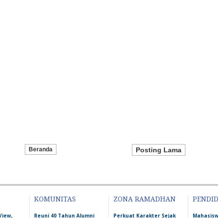
Beranda
Posting Lama
KOMUNITAS
ZONA RAMADHAN
PENDI
View,
Reuni 40 Tahun Alumni
Perkuat Karakter Sejak
Mahasis