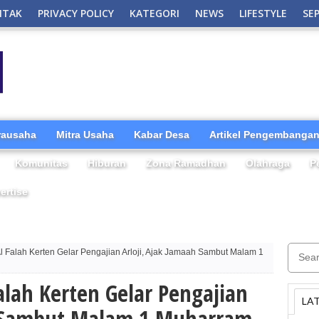
NTAK
PRIVACY POLICY
KATEGORI
NEWS
LIFESTYLE
SE
irausaha
Mitra Usaha
Kabar Desa
Artikel Pengembangan
Komunitas
Hiburan
Zona Ramadhan
Olahraga
P
ertise
 Falah Kerten Gelar Pengajian Arloji, Ajak Jamaah Sambut Malam 1
lah Kerten Gelar Pengajian
LA
h Sambut Malam 1 Muharram