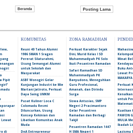
Beranda
Posting Lama
KOMUNITAS
ZONA RAMADHAN
PENDI
View,
Reuni 40 Tahun Alumni
Perkuat Karakter Sejak
Mahasis
am
1986 SMAN 1 Sragen
Dini, Murid Kelas I SD
Kelompok
 yang
Pererat Silaturahmi,
Muhammadiyah PK Solo
Minat Bel
Kenangan
Usung Semangat Alumni
Ikuti Pesantren Ramadan
Kendayaa
nogiri
untuk Sekolah dan
Buku Ant
Safari Ramadhan SD
Masyarakat
Lewat Pr
o
Muhammadiyah PK
MAKARYA
 Pipit
ASBF Wonogiri Gelar
Banyudono, Meneguhkan
girl”
Kunjungan Industri ke Mie
Guru Profesional,
Perkuat 
amadu
Martani Jatiroto, Perkuat
Amanah, dan Dirindu
Internasi
t
Daya Saing UMKM
Surga
Kenalka
n
untuk Pe
Pusat Kuliner Loca C
Siswa Antusias, SMP
Matemati
isporapar
Colomadu Resmi
Negeri 2 Pracimantoro
kan
Diluncurkan, Usung
Gelar Pesantren
Kuatkan 
osi
Konsep Kekinian dan
Ramadan dan Berbagi
PAWON Ge
f Lewat
Libatkan Komunitas Anak
Takjil
MULIA M
Muda
Ibadah L
Pesantren Ramadan 1447
ro di
DnA Entrepreneur
H SMA Negeri 1
Lazismu 