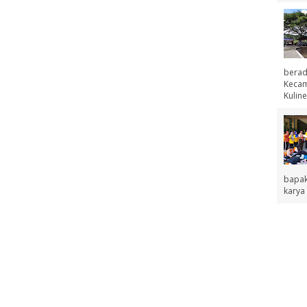
berad
Kecama
Kuline
bapak
karya 