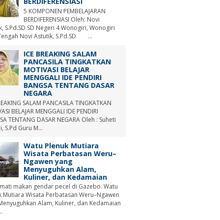
BERDIFERENSIASI
5 KOMPONEN PEMBELAJARAN
BERDIFERENSIASI Oleh: Novi
ik, S.Pd.SD SD Negeri 4 Wonogiri, Wonogiri
Tengah Novi Astutik, S.Pd.SD ...
ICE BREAKING SALAM
PANCASILA TINGKATKAN
MOTIVASI BELAJAR
MENGGALI IDE PENDIRI
BANGSA TENTANG DASAR
NEGARA
REAKING SALAM PANCASILA TINGKATKAN
ASI BELAJAR MENGGALI IDE PENDIRI
A TENTANG DASAR NEGARA Oleh : Suheti
i, S.Pd Guru M...
Watu Plenuk Mutiara
Wisata Perbatasan Weru–
Ngawen yang
Menyuguhkan Alam,
Kuliner, dan Kedamaian
mati makan gendar pecel di Gazebo. Watu
k Mutiara Wisata Perbatasan Weru–Ngawen
Menyuguhkan Alam, Kuliner, dan Kedamaian
.