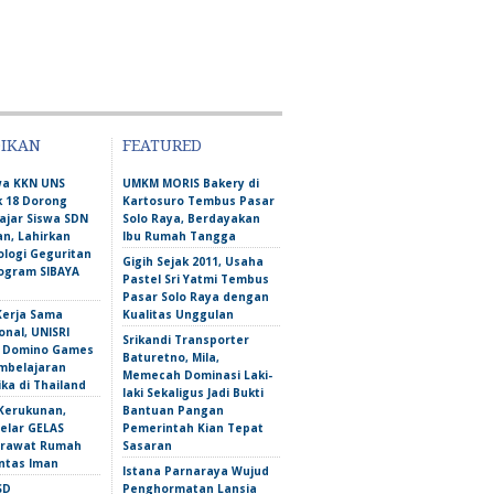
DIKAN
FEATURED
wa KKN UNS
UMKM MORIS Bakery di
 18 Dorong
Kartosuro Tembus Pasar
ajar Siswa SDN
Solo Raya, Berdayakan
n, Lahirkan
Ibu Rumah Tangga
ologi Geguritan
Gigih Sejak 2011, Usaha
ogram SIBAYA
Pastel Sri Yatmi Tembus
Pasar Solo Raya dengan
Kerja Sama
Kualitas Unggulan
onal, UNISRI
Srikandi Transporter
n Domino Games
Baturetno, Mila,
mbelajaran
Memecah Dominasi Laki-
ka di Thailand
laki Sekaligus Jadi Bukti
Kerukunan,
Bantuan Pangan
lar GELAS
Pemerintah Kian Tepat
erawat Rumah
Sasaran
intas Iman
Istana Parnaraya Wujud
SD
Penghormatan Lansia