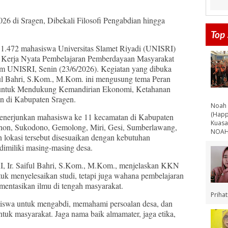
 di Sragen, Dibekali Filosofi Pengabdian hingga
Top 
1.472 mahasiswa Universitas Slamet Riyadi (UNISRI)
h Kerja Nyata Pembelajaran Pemberdayaan Masyarakat
 UNISRI, Senin (23/6/2026). Kegiatan yang dibuka
ul Bahri, S.Kom., M.Kom. ini mengusung tema Peran
untuk Mendukung Kemandirian Ekonomi, Ketahanan
n di Kabupaten Sragen.
Noah 
(Happ
erjunkan mahasiswa ke 11 kecamatan di Kabupaten
Kuasa
anon, Sukodono, Gemolong, Miri, Gesi, Sumberlawang,
NOAH 
 lokasi tersebut disesuaikan dengan kebutuhan
dimiliki masing-masing desa.
 Ir. Saiful Bahri, S.Kom., M.Kom., menjelaskan KKN
uk menyelesaikan studi, tetapi juga wahana pembelajaran
entasikan ilmu di tengah masyarakat.
Priha
iswa untuk mengabdi, memahami persoalan desa, dan
ntuk masyarakat. Jaga nama baik almamater, jaga etika,