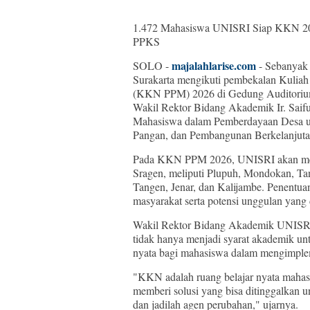
1.472 Mahasiswa UNISRI Siap KKN 2026
PPKS
majalahlarise.com
SOLO -
- Sebanyak 
Surakarta mengikuti pembekalan Kulia
(KKN PPM) 2026 di Gedung Auditorium
Wakil Rektor Bidang Akademik Ir. Saif
Mahasiswa dalam Pemberdayaan Desa 
Pangan, dan Pembangunan Berkelanjuta
Pada KKN PPM 2026, UNISRI akan men
Sragen, meliputi Plupuh, Mondokan, T
Tangen, Jenar, dan Kalijambe. Penentuan
masyarakat serta potensi unggulan yang 
Wakil Rektor Bidang Akademik UNISRI,
tidak hanya menjadi syarat akademik unt
nyata bagi mahasiswa dalam mengimplem
"KKN adalah ruang belajar nyata mahas
memberi solusi yang bisa ditinggalkan u
dan jadilah agen perubahan," ujarnya.