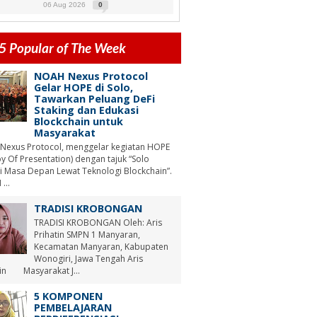
06 Aug 2026
0
5 Popular of The Week
NOAH Nexus Protocol
Gelar HOPE di Solo,
Tawarkan Peluang DeFi
Staking dan Edukasi
Blockchain untuk
Masyarakat
Nexus Protocol, menggelar kegiatan HOPE
y Of Presentation) dengan tajuk “Solo
i Masa Depan Lewat Teknologi Blockchain”.
...
TRADISI KROBONGAN
TRADISI KROBONGAN Oleh: Aris
Prihatin SMPN 1 Manyaran,
Kecamatan Manyaran, Kabupaten
Wonogiri, Jawa Tengah Aris
tin Masyarakat J...
5 KOMPONEN
PEMBELAJARAN