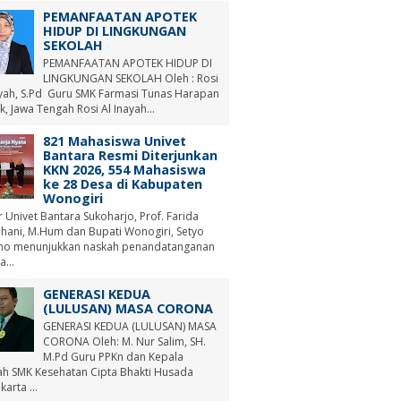
PEMANFAATAN APOTEK
HIDUP DI LINGKUNGAN
SEKOLAH
PEMANFAATAN APOTEK HIDUP DI
LINGKUNGAN SEKOLAH Oleh : Rosi
ayah, S.Pd Guru SMK Farmasi Tunas Harapan
, Jawa Tengah Rosi Al Inayah...
821 Mahasiswa Univet
Bantara Resmi Diterjunkan
KKN 2026, 554 Mahasiswa
ke 28 Desa di Kabupaten
Wonogiri
r Univet Bantara Sukoharjo, Prof. Farida
hani, M.Hum dan Bupati Wonogiri, Setyo
no menunjukkan naskah penandatanganan
a...
GENERASI KEDUA
(LULUSAN) MASA CORONA
GENERASI KEDUA (LULUSAN) MASA
CORONA Oleh: M. Nur Salim, SH.
M.Pd Guru PPKn dan Kepala
ah SMK Kesehatan Cipta Bhakti Husada
arta ...