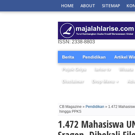
HOME
ABOUT
SITEMAP
KO
ISSN: 2338-8803
Berita
Pendidikan
Artikel W
Pojok Griya
larise tv
Wisata
Disclaimer
Drop Menu
Adv
▼
CB Magazine »
Pendidikan
» 1.472 Mahasiswa
hingga PPKS
1.472 Mahasiswa UN
Sragen, Dibekali Fi