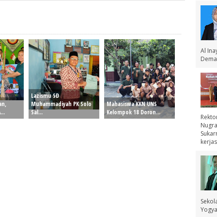
Al In
Demak
Lazismu SD
an,
Muhammadiyah PK Solo
Mahasiswa KKN UNS
..
Sal...
Kelompok 18 Doron...
Rekto
Nugra
Sukar
kerjas
Sekol
Yogyak