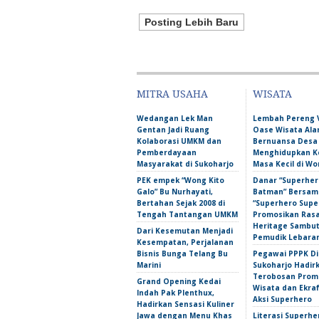
Posting Lebih Baru
MITRA USAHA
WISATA
Wedangan Lek Man
Lembah Pereng 
Gentan Jadi Ruang
Oase Wisata Al
Kolaborasi UMKM dan
Bernuansa Desa
Pemberdayaan
Menghidupkan 
Masyarakat di Sukoharjo
Masa Kecil di Wo
PEK empek “Wong Kito
Danar “Superher
Galo” Bu Nurhayati,
Batman” Bersama
Bertahan Sejak 2008 di
“Superhero Super
Tengah Tantangan UMKM
Promosikan Ras
Heritage Sambu
Dari Kesemutan Menjadi
Pemudik Lebara
Kesempatan, Perjalanan
Bisnis Bunga Telang Bu
Pegawai PPPK D
Marini
Sukoharjo Hadir
Terobosan Prom
Grand Opening Kedai
Wisata dan Ekra
Indah Pak Plenthux,
Aksi Superhero
Hadirkan Sensasi Kuliner
Jawa dengan Menu Khas
Literasi Superhe