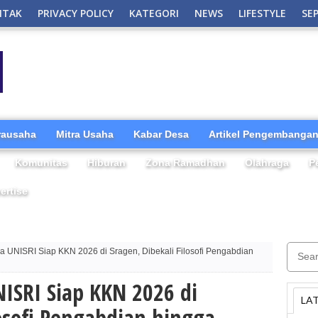
NTAK
PRIVACY POLICY
KATEGORI
NEWS
LIFESTYLE
SE
irausaha
Mitra Usaha
Kabar Desa
Artikel Pengembangan
Komunitas
Hiburan
Zona Ramadhan
Olahraga
P
ertise
 UNISRI Siap KKN 2026 di Sragen, Dibekali Filosofi Pengabdian
ISRI Siap KKN 2026 di
LA
losofi Pengabdian hingga