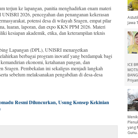
 terjun ke lapangan, panitia menghadirkan enam materi
M UNISRI 2026, pencegahan dan penanganan kekerasan
Astut
rmasyarakat, potensi desa di wilayah Sragen, empat pilar
Jawa 
 tema, luaran, laporan, dan expo KKN PPM 2026. Materi
iki kesiapan akademik, etika, dan keterampilan teknis
bing Lapangan (DPL), UNISRI menargetkan
hirkan berbagai program inovatif yang berdampak bagi
 kemandirian ekonomi, ketahanan pangan, dan
ICE B
n Sragen. Pembekalan ini sekaligus menjadi langkah
MOTIV
serta sebelum melaksanakan pengabdian di desa-desa
BANGS
Priyan
lomadu Resmi Diluncurkan, Usung Konsep Kekinian
a
Menik
Plenu
yang 
Gunu..