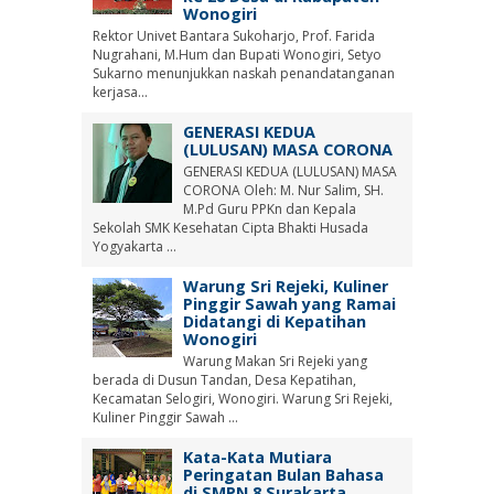
Wonogiri
Rektor Univet Bantara Sukoharjo, Prof. Farida
Nugrahani, M.Hum dan Bupati Wonogiri, Setyo
Sukarno menunjukkan naskah penandatanganan
kerjasa...
GENERASI KEDUA
(LULUSAN) MASA CORONA
GENERASI KEDUA (LULUSAN) MASA
CORONA Oleh: M. Nur Salim, SH.
M.Pd Guru PPKn dan Kepala
Sekolah SMK Kesehatan Cipta Bhakti Husada
Yogyakarta ...
Warung Sri Rejeki, Kuliner
Pinggir Sawah yang Ramai
Didatangi di Kepatihan
Wonogiri
Warung Makan Sri Rejeki yang
berada di Dusun Tandan, Desa Kepatihan,
Kecamatan Selogiri, Wonogiri. Warung Sri Rejeki,
Kuliner Pinggir Sawah ...
Kata-Kata Mutiara
Peringatan Bulan Bahasa
di SMPN 8 Surakarta