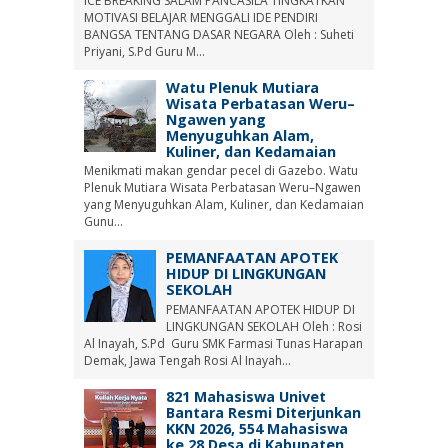
ICE BREAKING SALAM PANCASILA TINGKATKAN
MOTIVASI BELAJAR MENGGALI IDE PENDIRI
BANGSA TENTANG DASAR NEGARA Oleh : Suheti
Priyani, S.Pd Guru M...
Watu Plenuk Mutiara
Wisata Perbatasan Weru–
Ngawen yang
Menyuguhkan Alam,
Kuliner, dan Kedamaian
Menikmati makan gendar pecel di Gazebo. Watu
Plenuk Mutiara Wisata Perbatasan Weru–Ngawen
yang Menyuguhkan Alam, Kuliner, dan Kedamaian
Gunu...
PEMANFAATAN APOTEK
HIDUP DI LINGKUNGAN
SEKOLAH
PEMANFAATAN APOTEK HIDUP DI
LINGKUNGAN SEKOLAH Oleh : Rosi
Al Inayah, S.Pd Guru SMK Farmasi Tunas Harapan
Demak, Jawa Tengah Rosi Al Inayah...
821 Mahasiswa Univet
Bantara Resmi Diterjunkan
KKN 2026, 554 Mahasiswa
ke 28 Desa di Kabupaten