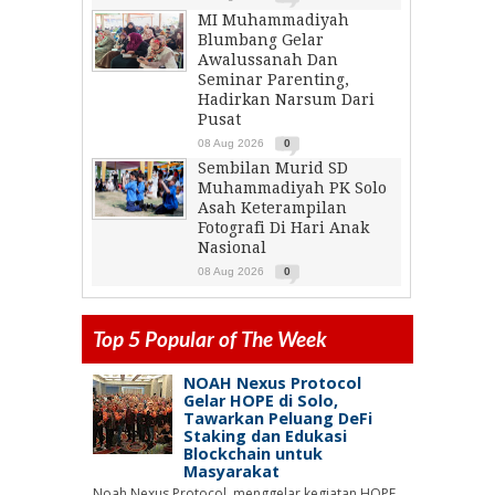
MI Muhammadiyah
Blumbang Gelar
Awalussanah Dan
Seminar Parenting,
Hadirkan Narsum Dari
Pusat
08 Aug 2026
0
Sembilan Murid SD
Muhammadiyah PK Solo
Asah Keterampilan
Fotografi Di Hari Anak
Nasional
08 Aug 2026
0
Top 5 Popular of The Week
NOAH Nexus Protocol
Gelar HOPE di Solo,
Tawarkan Peluang DeFi
Staking dan Edukasi
Blockchain untuk
Masyarakat
Noah Nexus Protocol, menggelar kegiatan HOPE