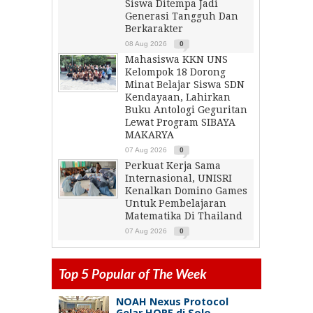
Siswa Ditempa Jadi
Generasi Tangguh Dan
Berkarakter
08 Aug 2026
0
Mahasiswa KKN UNS
Kelompok 18 Dorong
Minat Belajar Siswa SDN
Kendayaan, Lahirkan
Buku Antologi Geguritan
Lewat Program SIBAYA
MAKARYA
07 Aug 2026
0
Perkuat Kerja Sama
Internasional, UNISRI
Kenalkan Domino Games
Untuk Pembelajaran
Matematika Di Thailand
07 Aug 2026
0
Top 5 Popular of The Week
NOAH Nexus Protocol
Gelar HOPE di Solo,