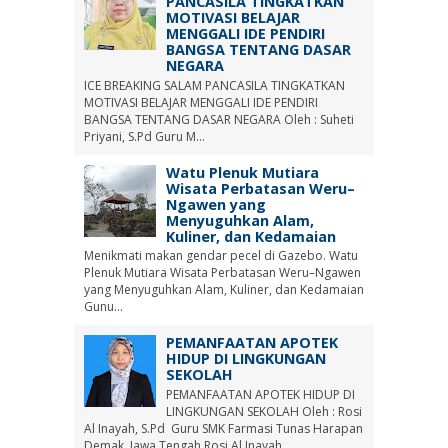
PANCASILA TINGKATKAN
MOTIVASI BELAJAR
MENGGALI IDE PENDIRI
BANGSA TENTANG DASAR
NEGARA
ICE BREAKING SALAM PANCASILA TINGKATKAN
MOTIVASI BELAJAR MENGGALI IDE PENDIRI
BANGSA TENTANG DASAR NEGARA Oleh : Suheti
Priyani, S.Pd Guru M...
Watu Plenuk Mutiara
Wisata Perbatasan Weru–
Ngawen yang
Menyuguhkan Alam,
Kuliner, dan Kedamaian
Menikmati makan gendar pecel di Gazebo. Watu
Plenuk Mutiara Wisata Perbatasan Weru–Ngawen
yang Menyuguhkan Alam, Kuliner, dan Kedamaian
Gunu...
PEMANFAATAN APOTEK
HIDUP DI LINGKUNGAN
SEKOLAH
PEMANFAATAN APOTEK HIDUP DI
LINGKUNGAN SEKOLAH Oleh : Rosi
Al Inayah, S.Pd Guru SMK Farmasi Tunas Harapan
Demak, Jawa Tengah Rosi Al Inayah...