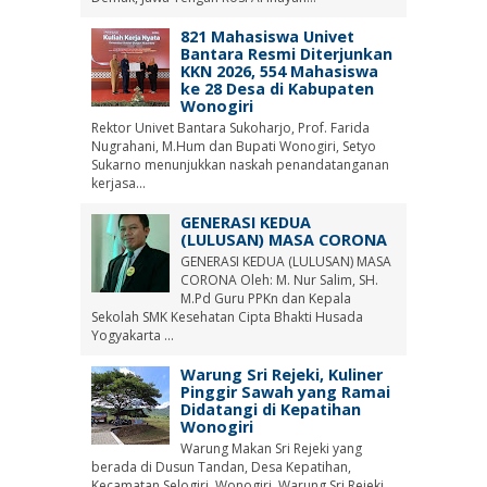
821 Mahasiswa Univet
Bantara Resmi Diterjunkan
KKN 2026, 554 Mahasiswa
ke 28 Desa di Kabupaten
Wonogiri
Rektor Univet Bantara Sukoharjo, Prof. Farida
Nugrahani, M.Hum dan Bupati Wonogiri, Setyo
Sukarno menunjukkan naskah penandatanganan
kerjasa...
GENERASI KEDUA
(LULUSAN) MASA CORONA
GENERASI KEDUA (LULUSAN) MASA
CORONA Oleh: M. Nur Salim, SH.
M.Pd Guru PPKn dan Kepala
Sekolah SMK Kesehatan Cipta Bhakti Husada
Yogyakarta ...
Warung Sri Rejeki, Kuliner
Pinggir Sawah yang Ramai
Didatangi di Kepatihan
Wonogiri
Warung Makan Sri Rejeki yang
berada di Dusun Tandan, Desa Kepatihan,
Kecamatan Selogiri, Wonogiri. Warung Sri Rejeki,