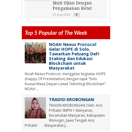
Ikuti Ujian Dengan
Pengamanan Ketat
05 Aug 2026
0
Top 5 Popular of The Week
NOAH Nexus Protocol
Gelar HOPE di Solo,
Tawarkan Peluang DeFi
Staking dan Edukasi
Blockchain untuk
Masyarakat
Noah Nexus Protocol, menggelar kegiatan HOPE
(Happy Of Presentation) dengan tajuk “Solo
Kuasai Masa Depan Lewat Teknologi Blockchain”.
NOAH ...
TRADISI KROBONGAN
TRADISI KROBONGAN Oleh: Aris
Prihatin SMPN 1 Manyaran,
Kecamatan Manyaran, Kabupaten
Wonogiri, Jawa Tengah Aris
Prihatin Masyarakat J...