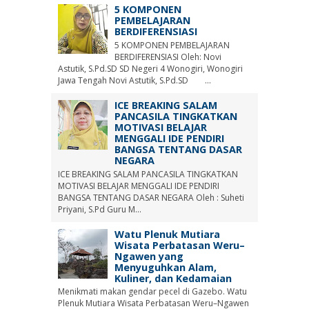
5 KOMPONEN
PEMBELAJARAN
BERDIFERENSIASI
5 KOMPONEN PEMBELAJARAN
BERDIFERENSIASI Oleh: Novi
Astutik, S.Pd.SD SD Negeri 4 Wonogiri, Wonogiri
Jawa Tengah Novi Astutik, S.Pd.SD ...
ICE BREAKING SALAM
PANCASILA TINGKATKAN
MOTIVASI BELAJAR
MENGGALI IDE PENDIRI
BANGSA TENTANG DASAR
NEGARA
ICE BREAKING SALAM PANCASILA TINGKATKAN
MOTIVASI BELAJAR MENGGALI IDE PENDIRI
BANGSA TENTANG DASAR NEGARA Oleh : Suheti
Priyani, S.Pd Guru M...
Watu Plenuk Mutiara
Wisata Perbatasan Weru–
Ngawen yang
Menyuguhkan Alam,
Kuliner, dan Kedamaian
Menikmati makan gendar pecel di Gazebo. Watu
Plenuk Mutiara Wisata Perbatasan Weru–Ngawen