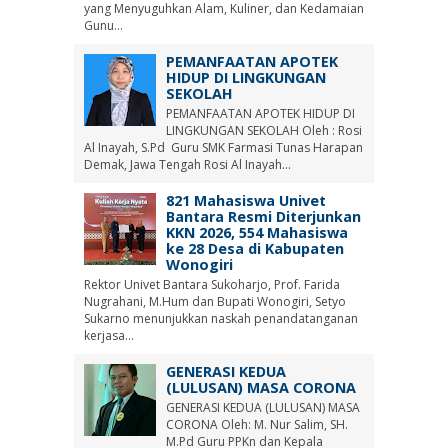
yang Menyuguhkan Alam, Kuliner, dan Kedamaian
Gunu...
PEMANFAATAN APOTEK
HIDUP DI LINGKUNGAN
SEKOLAH
PEMANFAATAN APOTEK HIDUP DI
LINGKUNGAN SEKOLAH Oleh : Rosi
Al Inayah, S.Pd Guru SMK Farmasi Tunas Harapan
Demak, Jawa Tengah Rosi Al Inayah...
821 Mahasiswa Univet
Bantara Resmi Diterjunkan
KKN 2026, 554 Mahasiswa
ke 28 Desa di Kabupaten
Wonogiri
Rektor Univet Bantara Sukoharjo, Prof. Farida
Nugrahani, M.Hum dan Bupati Wonogiri, Setyo
Sukarno menunjukkan naskah penandatanganan
kerjasa...
GENERASI KEDUA
(LULUSAN) MASA CORONA
GENERASI KEDUA (LULUSAN) MASA
CORONA Oleh: M. Nur Salim, SH.
M.Pd Guru PPKn dan Kepala