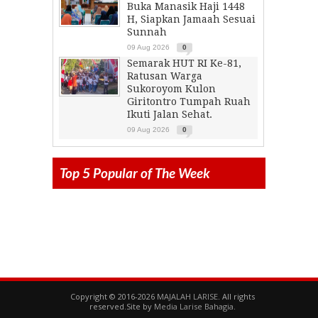
Buka Manasik Haji 1448
H, Siapkan Jamaah Sesuai
Sunnah
09 Aug 2026
0
Semarak HUT RI Ke-81,
Ratusan Warga
Sukoroyom Kulon
Giritontro Tumpah Ruah
Ikuti Jalan Sehat.
09 Aug 2026
0
Top 5 Popular of The Week
Copyright © 2016-2026
MAJALAH LARISE
. All rights
reserved.Site by
Media Larise Bahagia
.