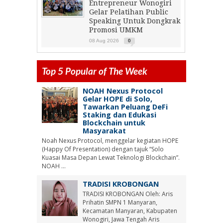
Entrepreneur Wonogiri
Gelar Pelatihan Public
Speaking Untuk Dongkrak
Promosi UMKM
08 Aug 2026
0
Top 5 Popular of The Week
NOAH Nexus Protocol
Gelar HOPE di Solo,
Tawarkan Peluang DeFi
Staking dan Edukasi
Blockchain untuk
Masyarakat
Noah Nexus Protocol, menggelar kegiatan HOPE
(Happy Of Presentation) dengan tajuk “Solo
Kuasai Masa Depan Lewat Teknologi Blockchain”.
NOAH ...
TRADISI KROBONGAN
TRADISI KROBONGAN Oleh: Aris
Prihatin SMPN 1 Manyaran,
Kecamatan Manyaran, Kabupaten
Wonogiri, Jawa Tengah Aris