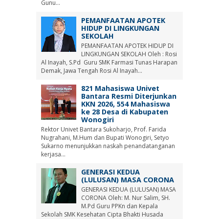
Gunu...
PEMANFAATAN APOTEK
HIDUP DI LINGKUNGAN
SEKOLAH
PEMANFAATAN APOTEK HIDUP DI
LINGKUNGAN SEKOLAH Oleh : Rosi
Al Inayah, S.Pd Guru SMK Farmasi Tunas Harapan
Demak, Jawa Tengah Rosi Al Inayah...
821 Mahasiswa Univet
Bantara Resmi Diterjunkan
KKN 2026, 554 Mahasiswa
ke 28 Desa di Kabupaten
Wonogiri
Rektor Univet Bantara Sukoharjo, Prof. Farida
Nugrahani, M.Hum dan Bupati Wonogiri, Setyo
Sukarno menunjukkan naskah penandatanganan
kerjasa...
GENERASI KEDUA
(LULUSAN) MASA CORONA
GENERASI KEDUA (LULUSAN) MASA
CORONA Oleh: M. Nur Salim, SH.
M.Pd Guru PPKn dan Kepala
Sekolah SMK Kesehatan Cipta Bhakti Husada