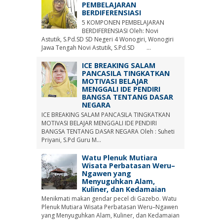
PEMBELAJARAN
BERDIFERENSIASI
5 KOMPONEN PEMBELAJARAN
BERDIFERENSIASI Oleh: Novi
Astutik, S.Pd.SD SD Negeri 4 Wonogiri, Wonogiri
Jawa Tengah Novi Astutik, S.Pd.SD ...
ICE BREAKING SALAM
PANCASILA TINGKATKAN
MOTIVASI BELAJAR
MENGGALI IDE PENDIRI
BANGSA TENTANG DASAR
NEGARA
ICE BREAKING SALAM PANCASILA TINGKATKAN
MOTIVASI BELAJAR MENGGALI IDE PENDIRI
BANGSA TENTANG DASAR NEGARA Oleh : Suheti
Priyani, S.Pd Guru M...
Watu Plenuk Mutiara
Wisata Perbatasan Weru–
Ngawen yang
Menyuguhkan Alam,
Kuliner, dan Kedamaian
Menikmati makan gendar pecel di Gazebo. Watu
Plenuk Mutiara Wisata Perbatasan Weru–Ngawen
yang Menyuguhkan Alam, Kuliner, dan Kedamaian