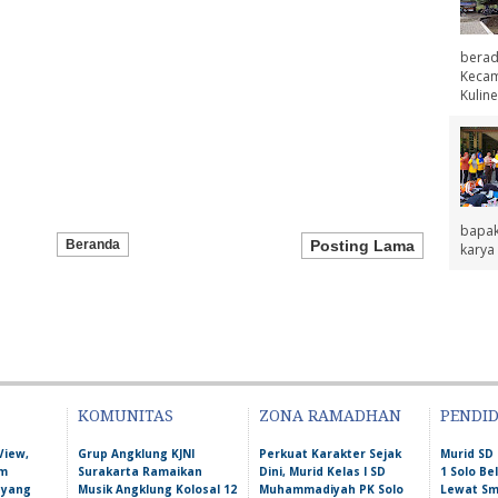
berad
Kecama
Kuline
bapak
Beranda
Posting Lama
karya 
KOMUNITAS
ZONA RAMADHAN
PENDI
View,
Grup Angklung KJNI
Perkuat Karakter Sejak
Murid S
am
Surakarta Ramaikan
Dini, Murid Kelas I SD
1 Solo Bel
 yang
Musik Angklung Kolosal 12
Muhammadiyah PK Solo
Lewat S