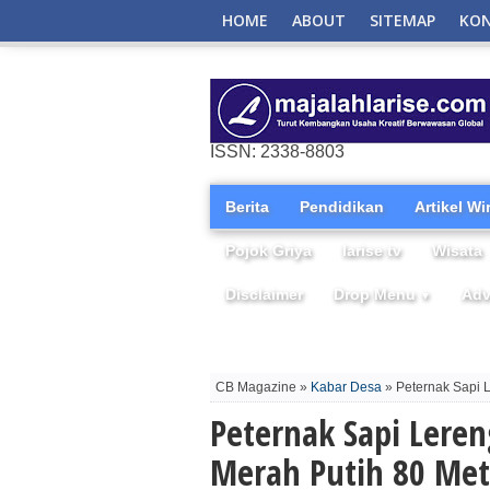
HOME
ABOUT
SITEMAP
KO
ISSN: 2338-8803
Berita
Pendidikan
Artikel W
Pojok Griya
larise tv
Wisata
Disclaimer
Drop Menu
Adv
▼
CB Magazine »
Kabar Desa
» Peternak Sapi 
Peternak Sapi Lere
Merah Putih 80 Met