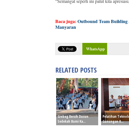
“Semangat seperti ini patut kita apresia
Baca juga:
Outbound Team Building
Manyaran
WhatsApp
RELATED POSTS
Grebeg Bersih Dusun
Pelatihan Teknol
Sedekah Bumi Ka...
Gunungan K...