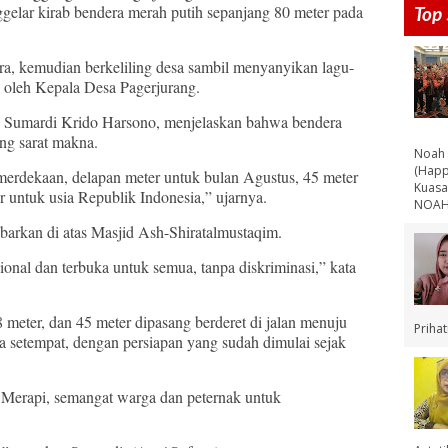
elar kirab bendera merah putih sepanjang 80 meter pada
Top 
ra, kemudian berkeliling desa sambil menyanyikan lagu-
g oleh Kepala Desa Pagerjurang.
umardi Krido Harsono, menjelaskan bahwa bendera
ng sarat makna.
Noah 
(Happ
merdekaan, delapan meter untuk bulan Agustus, 45 meter
Kuasa
untuk usia Republik Indonesia,” ujarnya.
NOAH 
ibarkan di atas Masjid Ash-Shiratalmustaqim.
sional dan terbuka untuk semua, tanpa diskriminasi,” kata
8 meter, dan 45 meter dipasang berderet di jalan menuju
Priha
a setempat, dengan persiapan yang sudah dimulai sejak
Merapi, semangat warga dan peternak untuk