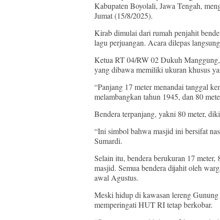
Kabupaten Boyolali, Jawa Tengah, mengg
Jumat (15/8/2025).
Kirab dimulai dari rumah penjahit bende
lagu perjuangan. Acara dilepas langsun
Ketua RT 04/RW 02 Dukuh Manggung, S
yang dibawa memiliki ukuran khusus ya
“Panjang 17 meter menandai tanggal ke
melambangkan tahun 1945, dan 80 meter 
Bendera terpanjang, yakni 80 meter, dik
“Ini simbol bahwa masjid ini bersifat na
Sumardi.
Selain itu, bendera berukuran 17 meter, 
masjid. Semua bendera dijahit oleh warg
awal Agustus.
Meski hidup di kawasan lereng Gunung 
memperingati HUT RI tetap berkobar.