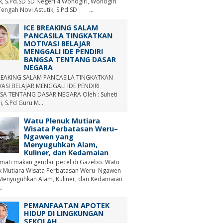
ik, S.Pd.SD SD Negeri 4 Wonogiri, Wonogiri
Tengah Novi Astutik, S.Pd.SD ...
ICE BREAKING SALAM
PANCASILA TINGKATKAN
MOTIVASI BELAJAR
MENGGALI IDE PENDIRI
BANGSA TENTANG DASAR
NEGARA
REAKING SALAM PANCASILA TINGKATKAN
ASI BELAJAR MENGGALI IDE PENDIRI
A TENTANG DASAR NEGARA Oleh : Suheti
i, S.Pd Guru M...
Watu Plenuk Mutiara
Wisata Perbatasan Weru–
Ngawen yang
Menyuguhkan Alam,
Kuliner, dan Kedamaian
mati makan gendar pecel di Gazebo. Watu
k Mutiara Wisata Perbatasan Weru–Ngawen
Menyuguhkan Alam, Kuliner, dan Kedamaian
.
PEMANFAATAN APOTEK
HIDUP DI LINGKUNGAN
SEKOLAH