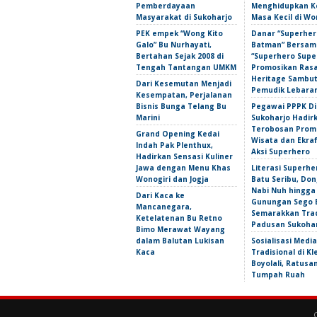
Pemberdayaan
Menghidupkan 
Masyarakat di Sukoharjo
Masa Kecil di Wo
PEK empek “Wong Kito
Danar “Superher
Galo” Bu Nurhayati,
Batman” Bersama
Bertahan Sejak 2008 di
“Superhero Super
Tengah Tantangan UMKM
Promosikan Ras
Heritage Sambu
Dari Kesemutan Menjadi
Pemudik Lebara
Kesempatan, Perjalanan
Bisnis Bunga Telang Bu
Pegawai PPPK D
Marini
Sukoharjo Hadir
Terobosan Prom
Grand Opening Kedai
Wisata dan Ekra
Indah Pak Plenthux,
Aksi Superhero
Hadirkan Sensasi Kuliner
Jawa dengan Menu Khas
Literasi Superhe
Wonogiri dan Jogja
Batu Seribu, Do
Nabi Nuh hingga
Dari Kaca ke
Gunungan Sego 
Mancanegara,
Semarakkan Trad
Ketelatenan Bu Retno
Padusan Sukoha
Bimo Merawat Wayang
dalam Balutan Lukisan
Sosialisasi Media
Kaca
Tradisional di Kl
Boyolali, Ratus
Tumpah Ruah