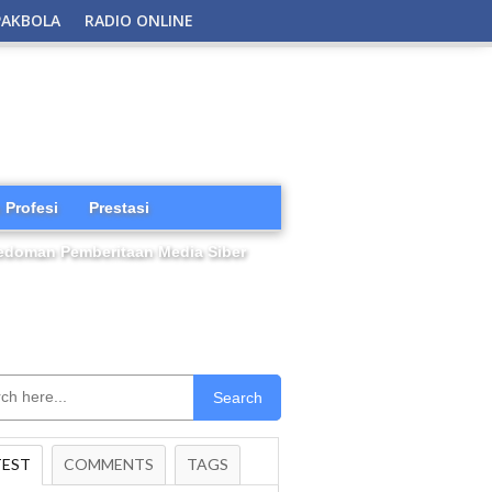
PAKBOLA
RADIO ONLINE
 Profesi
Prestasi
edoman Pemberitaan Media Siber
Search
TEST
COMMENTS
TAGS