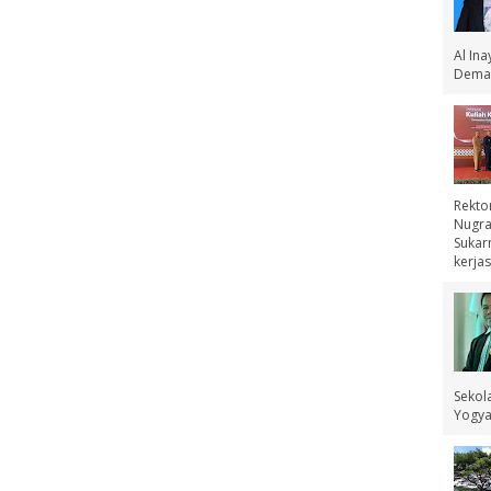
Al In
Demak
Rekto
Nugra
Sukar
kerjas
Sekol
Yogyak