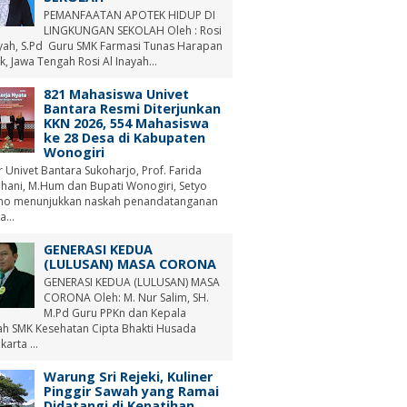
PEMANFAATAN APOTEK HIDUP DI
LINGKUNGAN SEKOLAH Oleh : Rosi
ayah, S.Pd Guru SMK Farmasi Tunas Harapan
, Jawa Tengah Rosi Al Inayah...
821 Mahasiswa Univet
Bantara Resmi Diterjunkan
KKN 2026, 554 Mahasiswa
ke 28 Desa di Kabupaten
Wonogiri
r Univet Bantara Sukoharjo, Prof. Farida
hani, M.Hum dan Bupati Wonogiri, Setyo
no menunjukkan naskah penandatanganan
a...
GENERASI KEDUA
(LULUSAN) MASA CORONA
GENERASI KEDUA (LULUSAN) MASA
CORONA Oleh: M. Nur Salim, SH.
M.Pd Guru PPKn dan Kepala
ah SMK Kesehatan Cipta Bhakti Husada
arta ...
Warung Sri Rejeki, Kuliner
Pinggir Sawah yang Ramai
Didatangi di Kepatihan