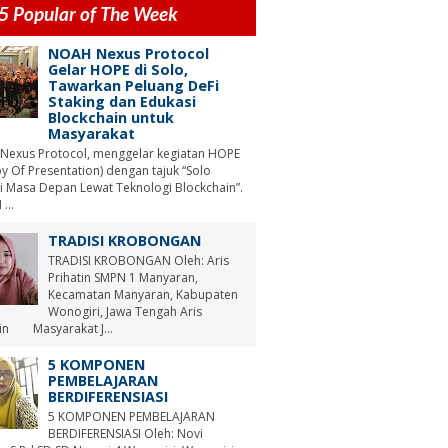
5 Popular of The Week
NOAH Nexus Protocol
Gelar HOPE di Solo,
Tawarkan Peluang DeFi
Staking dan Edukasi
Blockchain untuk
Masyarakat
Nexus Protocol, menggelar kegiatan HOPE
y Of Presentation) dengan tajuk “Solo
i Masa Depan Lewat Teknologi Blockchain”.
...
TRADISI KROBONGAN
TRADISI KROBONGAN Oleh: Aris
Prihatin SMPN 1 Manyaran,
Kecamatan Manyaran, Kabupaten
Wonogiri, Jawa Tengah Aris
tin Masyarakat J...
5 KOMPONEN
PEMBELAJARAN
BERDIFERENSIASI
5 KOMPONEN PEMBELAJARAN
BERDIFERENSIASI Oleh: Novi