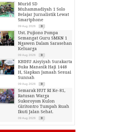
Murid SD
Muhammadiyah 1 Solo
Belajar Jurnalistik Lewat
Smartphone
09 Aug 2026
0
Ust. Pujiono Pompa
Semangat Guru SMKN 1
Ngawen Dalam Sarasehan
Keluarga
09 Aug 2026
0
KBIHU Aisyiyah Surakarta
Buka Manasik Haji 1448
H, Siapkan Jamaah Sesuai
Sunnah
09 Aug 2026
0
Semarak HUT RI Ke-81,
Ratusan Warga
Sukoroyom Kulon
Giritontro Tumpah Ruah
Ikuti Jalan Sehat.
09 Aug 2026
0