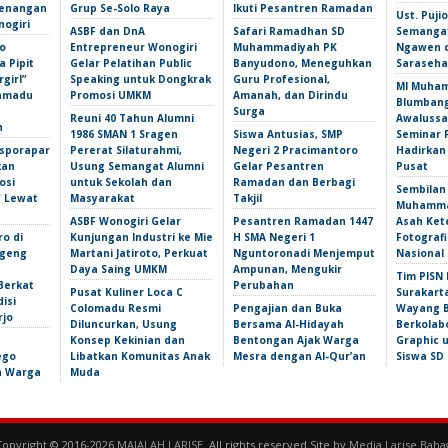
Kenangan
Grup Se-Solo Raya
Ikuti Pesantren Ramadan
Ust. Puj
nogiri
ASBF dan DnA
Safari Ramadhan SD
Semangat
o
Entrepreneur Wonogiri
Muhammadiyah PK
Ngawen 
 Pipit
Gelar Pelatihan Public
Banyudono, Meneguhkan
Saraseha
girl”
Speaking untuk Dongkrak
Guru Profesional,
MI Muha
amadu
Promosi UMKM
Amanah, dan Dirindu
Blumbang
t
Surga
Reuni 40 Tahun Alumni
Awalussa
n
1986 SMAN 1 Sragen
Siswa Antusias, SMP
Seminar 
isporapar
Pererat Silaturahmi,
Negeri 2 Pracimantoro
Hadirkan
kan
Usung Semangat Alumni
Gelar Pesantren
Pusat
osi
untuk Sekolah dan
Ramadan dan Berbagi
Sembilan
f Lewat
Masyarakat
Takjil
Muhammad
ASBF Wonogiri Gelar
Pesantren Ramadan 1447
Asah Ket
ro di
Kunjungan Industri ke Mie
H SMA Negeri 1
Fotografi
ngeng
Martani Jatiroto, Perkuat
Nguntoronadi Menjemput
Nasional
Daya Saing UMKM
Ampunan, Mengukir
Tim PISN 
Berkat
Perubahan
Pusat Kuliner Loca C
Surakart
isi
Colomadu Resmi
Pengajian dan Buka
Wayang B
rjo
Diluncurkan, Usung
Bersama Al-Hidayah
Berkolab
Konsep Kekinian dan
Bentongan Ajak Warga
Graphic 
ego
Libatkan Komunitas Anak
Mesra dengan Al-Qur’an
Siswa SD
an Warga
Muda
Copyright © 2016-2026
MAJALAH LARISE
. All rights reserved.Site by
Media Larise Baha