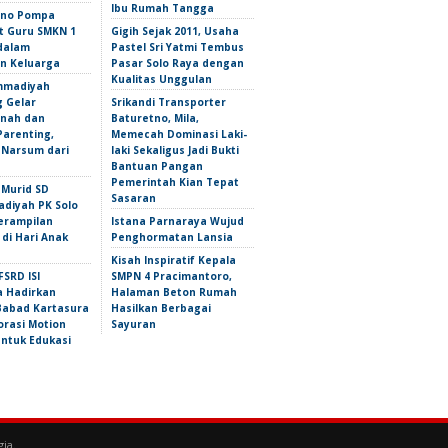
Ibu Rumah Tangga
iono Pompa
 Guru SMKN 1
Gigih Sejak 2011, Usaha
dalam
Pastel Sri Yatmi Tembus
n Keluarga
Pasar Solo Raya dengan
Kualitas Unggulan
mmadiyah
 Gelar
Srikandi Transporter
nah dan
Baturetno, Mila,
Parenting,
Memecah Dominasi Laki-
 Narsum dari
laki Sekaligus Jadi Bukti
Bantuan Pangan
Pemerintah Kian Tepat
 Murid SD
Sasaran
iyah PK Solo
erampilan
Istana Parnaraya Wujud
 di Hari Anak
Penghormatan Lansia
Kisah Inspiratif Kepala
FSRD ISI
SMPN 4 Pracimantoro,
a Hadirkan
Halaman Beton Rumah
abad Kartasura
Hasilkan Berbagai
orasi Motion
Sayuran
untuk Edukasi
gia
.