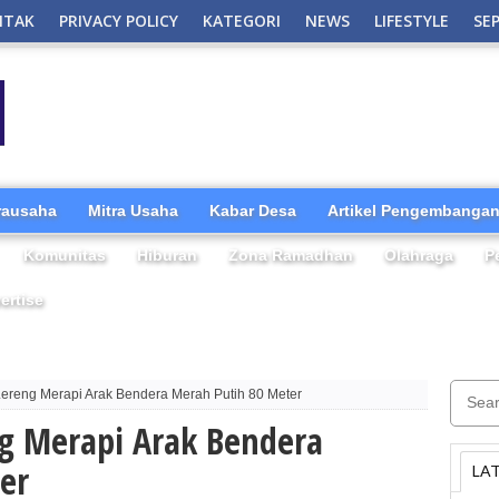
NTAK
PRIVACY POLICY
KATEGORI
NEWS
LIFESTYLE
SE
irausaha
Mitra Usaha
Kabar Desa
Artikel Pengembangan
Komunitas
Hiburan
Zona Ramadhan
Olahraga
P
ertise
Lereng Merapi Arak Bendera Merah Putih 80 Meter
ng Merapi Arak Bendera
er
LA