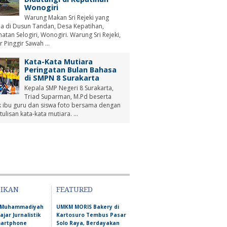
Wonogiri
Warung Makan Sri Rejeki yang
a di Dusun Tandan, Desa Kepatihan,
tan Selogiri, Wonogiri. Warung Sri Rejeki,
r Pinggir Sawah ...
Kata-Kata Mutiara
Peringatan Bulan Bahasa
di SMPN 8 Surakarta
Kepala SMP Negeri 8 Surakarta,
Triad Suparman, M.Pd beserta
 ibu guru dan siswa foto bersama dengan
tulisan kata-kata mutiara. ...
DIKAN
FEATURED
D Muhammadiyah
UMKM MORIS Bakery di
ajar Jurnalistik
Kartosuro Tembus Pasar
martphone
Solo Raya, Berdayakan