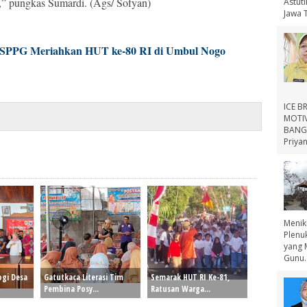
si,” pungkas Sumardi. (Ags/ Sofyan)
Astut
Jawa 
 SPPG Meriahkan HUT ke-80 RI di Umbul Nogo
ICE B
MOTIV
BANGS
Priyan
Menik
Plenu
yang 
Gunu..
ogi Desa
Gatutkaca Literasi Tim
Semarak HUT RI Ke-81,
Pembina Posy...
Ratusan Warga...