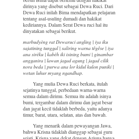
dirinya yang disebut sebagai Dewa Ruci. Dari
Dewa Ruci inilah Bima mendapatkan pelajaran
tentang asal-usuling dumadi dan hakikat
kediriannya. Dalam Serat Dewa ruci hal itu
dinyatakan sebagai berikut.
marbudyèng rat Dewaruci angling | iya iku
sajatining tunggal | saliring warna têgêse | iya
ana sirèku | kabèh iki isining bumi | ginambar
angganira | lawan jagad agung | jagad cilik
nora beda | purwa ana lor kidul kulon puniki |
wetan luhur myang ngandhap.
Yang mulia Dewa Ruci berkata, itulah
sejatinya tunggal, perbedaan warna-warna
semua dalam dirimu. Semua itu adalah isinya
bumi, tergambar dalam dirimu dan jagat besar
dan jagat kecil tidaklah berbeda, yaitu adanya
timur, barat, utara, selatan, atas dan bawah.
Yang menarik dalam pewayangan Jawa,
bahwa Krisna tidaklah dianggap sebagai guru
sejati. Krisna yang dekat dengan Arjuna hanya