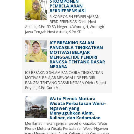
5 KOMPONEN
PEMBELAJARAN
BERDIFERENSIASI
5 KOMPONEN PEMBELAJARAN
BERDIFERENSIASI Oleh: Novi
Astutik, S.Pd.SD SD Negeri 4 Wonogiri, Wonogiri
Jawa Tengah Novi Astutik, S.Pd.SD ...
ICE BREAKING SALAM
PANCASILA TINGKATKAN
MOTIVASI BELAJAR
MENGGALI IDE PENDIRI
BANGSA TENTANG DASAR
NEGARA
ICE BREAKING SALAM PANCASILA TINGKATKAN
MOTIVASI BELAJAR MENGGALI IDE PENDIRI
BANGSA TENTANG DASAR NEGARA Oleh : Suheti
Priyani, S.Pd Guru M...
Watu Plenuk Mutiara
Wisata Perbatasan Weru–
Ngawen yang
Menyuguhkan Alam,
Kuliner, dan Kedamaian
Menikmati makan gendar pecel di Gazebo. Watu
Plenuk Mutiara Wisata Perbatasan Weru–Ngawen
yang Menyuguhkan Alam, Kuliner, dan Kedamaian