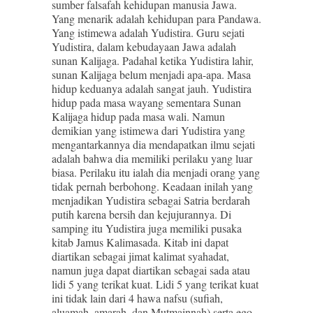
sumber falsafah kehidupan manusia Jawa.
Yang menarik adalah kehidupan para Pandawa.
Yang istimewa adalah Yudistira. Guru sejati
Yudistira, dalam kebudayaan Jawa adalah
sunan Kalijaga. Padahal ketika Yudistira lahir,
sunan Kalijaga belum menjadi apa-apa. Masa
hidup keduanya adalah sangat jauh. Yudistira
hidup pada masa wayang sementara Sunan
Kalijaga hidup pada masa wali. Namun
demikian yang istimewa dari Yudistira yang
mengantarkannya dia mendapatkan ilmu sejati
adalah bahwa dia memiliki perilaku yang luar
biasa. Perilaku itu ialah dia menjadi orang yang
tidak pernah berbohong. Keadaan inilah yang
menjadikan Yudistira sebagai Satria berdarah
putih karena bersih dan kejujurannya. Di
samping itu Yudistira juga memiliki pusaka
kitab Jamus Kalimasada. Kitab ini dapat
diartikan sebagai jimat kalimat syahadat,
namun juga dapat diartikan sebagai sada atau
lidi 5 yang terikat kuat. Lidi 5 yang terikat kuat
ini tidak lain dari 4 hawa nafsu (sufiah,
aluamah, amarah, dan Mutmainnah) serta ego