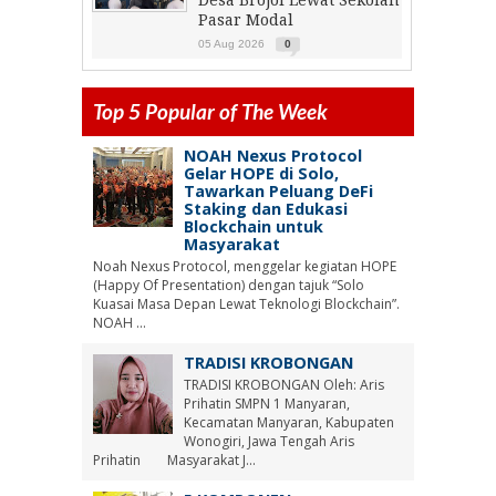
Desa Brojol Lewat Sekolah
Pasar Modal
05 Aug 2026
0
Top 5 Popular of The Week
NOAH Nexus Protocol
Gelar HOPE di Solo,
Tawarkan Peluang DeFi
Staking dan Edukasi
Blockchain untuk
Masyarakat
Noah Nexus Protocol, menggelar kegiatan HOPE
(Happy Of Presentation) dengan tajuk “Solo
Kuasai Masa Depan Lewat Teknologi Blockchain”.
NOAH ...
TRADISI KROBONGAN
TRADISI KROBONGAN Oleh: Aris
Prihatin SMPN 1 Manyaran,
Kecamatan Manyaran, Kabupaten
Wonogiri, Jawa Tengah Aris
Prihatin Masyarakat J...