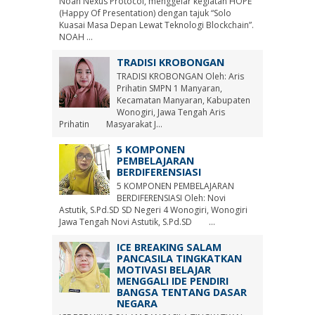
Noah Nexus Protocol, menggelar kegiatan HOPE
(Happy Of Presentation) dengan tajuk “Solo
Kuasai Masa Depan Lewat Teknologi Blockchain”.
NOAH ...
TRADISI KROBONGAN
TRADISI KROBONGAN Oleh: Aris
Prihatin SMPN 1 Manyaran,
Kecamatan Manyaran, Kabupaten
Wonogiri, Jawa Tengah Aris
Prihatin Masyarakat J...
5 KOMPONEN
PEMBELAJARAN
BERDIFERENSIASI
5 KOMPONEN PEMBELAJARAN
BERDIFERENSIASI Oleh: Novi
Astutik, S.Pd.SD SD Negeri 4 Wonogiri, Wonogiri
Jawa Tengah Novi Astutik, S.Pd.SD ...
ICE BREAKING SALAM
PANCASILA TINGKATKAN
MOTIVASI BELAJAR
MENGGALI IDE PENDIRI
BANGSA TENTANG DASAR
NEGARA