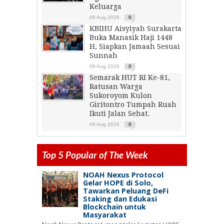
Keluarga
09 Aug 2026
0
KBIHU Aisyiyah Surakarta
Buka Manasik Haji 1448
H, Siapkan Jamaah Sesuai
Sunnah
09 Aug 2026
0
Semarak HUT RI Ke-81,
Ratusan Warga
Sukoroyom Kulon
Giritontro Tumpah Ruah
Ikuti Jalan Sehat.
09 Aug 2026
0
Top 5 Popular of The Week
NOAH Nexus Protocol
Gelar HOPE di Solo,
Tawarkan Peluang DeFi
Staking dan Edukasi
Blockchain untuk
Masyarakat