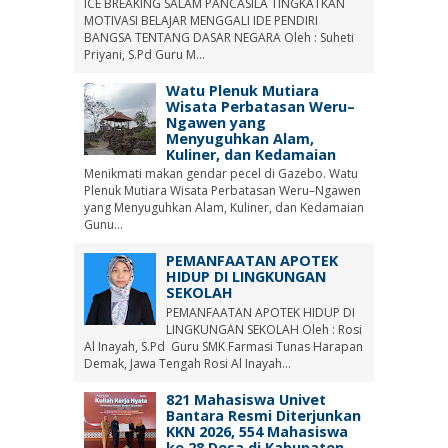
ICE BREAKING SALAM PANCASILA TINGKATKAN
MOTIVASI BELAJAR MENGGALI IDE PENDIRI
BANGSA TENTANG DASAR NEGARA Oleh : Suheti
Priyani, S.Pd Guru M...
Watu Plenuk Mutiara
Wisata Perbatasan Weru–
Ngawen yang
Menyuguhkan Alam,
Kuliner, dan Kedamaian
Menikmati makan gendar pecel di Gazebo. Watu
Plenuk Mutiara Wisata Perbatasan Weru–Ngawen
yang Menyuguhkan Alam, Kuliner, dan Kedamaian
Gunu...
PEMANFAATAN APOTEK
HIDUP DI LINGKUNGAN
SEKOLAH
PEMANFAATAN APOTEK HIDUP DI
LINGKUNGAN SEKOLAH Oleh : Rosi
Al Inayah, S.Pd Guru SMK Farmasi Tunas Harapan
Demak, Jawa Tengah Rosi Al Inayah...
821 Mahasiswa Univet
Bantara Resmi Diterjunkan
KKN 2026, 554 Mahasiswa
ke 28 Desa di Kabupaten