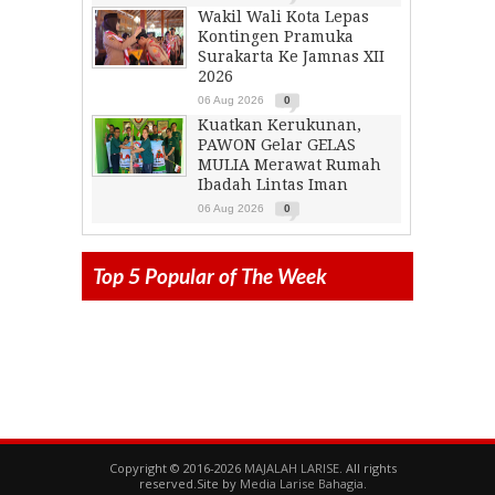
Wakil Wali Kota Lepas
Kontingen Pramuka
Surakarta Ke Jamnas XII
2026
06 Aug 2026
0
Kuatkan Kerukunan,
PAWON Gelar GELAS
MULIA Merawat Rumah
Ibadah Lintas Iman
06 Aug 2026
0
Top 5 Popular of The Week
Copyright © 2016-2026
MAJALAH LARISE
. All rights
reserved.Site by
Media Larise Bahagia
.