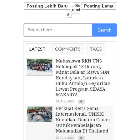
Posting Lebih Baru
Be
Posting Lama
Rand
A
Search
LATEST
COMMENTS
TAGS
Mahasiswa KKN UNS
Kelompok 18 Dorong
Minat Belajar Siswa SDN
Kendayaan, Lahirkan
Buku Antologi Geguritan
Lewat Program SIBAYA
MAKARYA
07 Aug 2026
0
Perkuat Kerja Sama
Internasional, UNISRI
Kenalkan Domino Games
Untuk Pembelajaran
Matematika Di Thailand
07 Aug 2026
0