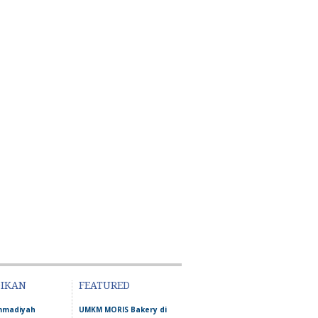
DIKAN
FEATURED
mmadiyah
UMKM MORIS Bakery di