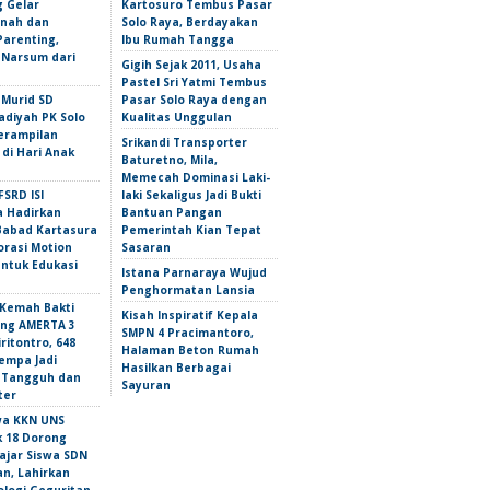
 Gelar
Kartosuro Tembus Pasar
nah dan
Solo Raya, Berdayakan
Parenting,
Ibu Rumah Tangga
 Narsum dari
Gigih Sejak 2011, Usaha
Pastel Sri Yatmi Tembus
 Murid SD
Pasar Solo Raya dengan
iyah PK Solo
Kualitas Unggulan
erampilan
Srikandi Transporter
 di Hari Anak
Baturetno, Mila,
Memecah Dominasi Laki-
FSRD ISI
laki Sekaligus Jadi Bukti
a Hadirkan
Bantuan Pangan
abad Kartasura
Pemerintah Kian Tepat
orasi Motion
Sasaran
untuk Edukasi
Istana Parnaraya Wujud
Penghormatan Lansia
Kemah Bakti
Kisah Inspiratif Kepala
ng AMERTA 3
SMPN 4 Pracimantoro,
ritontro, 648
Halaman Beton Rumah
empa Jadi
Hasilkan Berbagai
 Tangguh dan
Sayuran
ter
wa KKN UNS
 18 Dorong
ajar Siswa SDN
n, Lahirkan