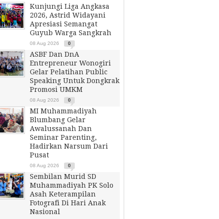
Kunjungi Liga Angkasa
2026, Astrid Widayani
Apresiasi Semangat
Guyub Warga Sangkrah
08 Aug 2026
0
ASBF Dan DnA
Entrepreneur Wonogiri
Gelar Pelatihan Public
Speaking Untuk Dongkrak
Promosi UMKM
08 Aug 2026
0
MI Muhammadiyah
Blumbang Gelar
Awalussanah Dan
Seminar Parenting,
Hadirkan Narsum Dari
Pusat
08 Aug 2026
0
Sembilan Murid SD
Muhammadiyah PK Solo
Asah Keterampilan
Fotografi Di Hari Anak
Nasional