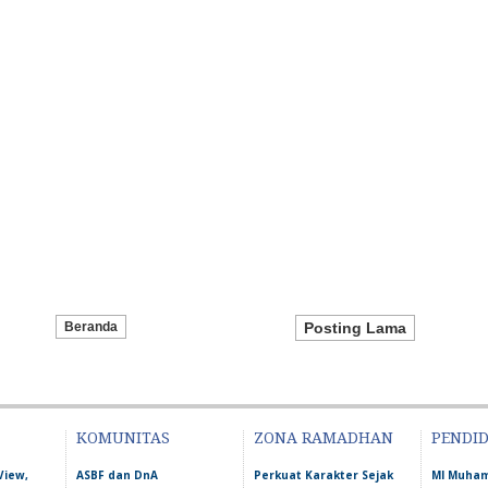
Beranda
Posting Lama
KOMUNITAS
ZONA RAMADHAN
PENDI
View,
ASBF dan DnA
Perkuat Karakter Sejak
MI Muha