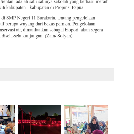
ntani adalah satu-satunya sekolah yang berhasil meraih
li kabupaten - kabupaten di Propinsi Papua.
t di SMP Negeri 11 Surakarta, tentang pengelolaan
atif berupa wayang dari bekas permen. Pengelolaan
ervasi air, dimanfaatkan sebagai biopori, akan segera
 disela-sela kunjungan. (Zain/ Sofyan)
Surakarta Inisiasi Sig System Siaga Banjir Desa