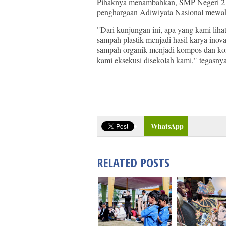
Pihaknya menambahkan, SMP Negeri 2 Se
penghargaan Adiwiyata Nasional mewaki
"Dari kunjungan ini, apa yang kami liha
sampah plastik menjadi hasil karya inov
sampah organik menjadi kompos dan kons
kami eksekusi disekolah kami," tegasnya
Baca juga: HIMA Desain Interior ISI 
Kadokan, Grogol Sukoharjo
WhatsApp
RELATED POSTS