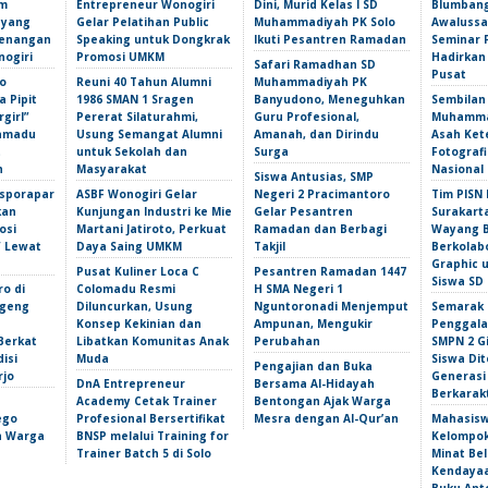
am
Entrepreneur Wonogiri
Dini, Murid Kelas I SD
Blumbang
 yang
Gelar Pelatihan Public
Muhammadiyah PK Solo
Awalussa
Kenangan
Speaking untuk Dongkrak
Ikuti Pesantren Ramadan
Seminar 
nogiri
Promosi UMKM
Hadirkan
Safari Ramadhan SD
Pusat
o
Reuni 40 Tahun Alumni
Muhammadiyah PK
 Pipit
1986 SMAN 1 Sragen
Banyudono, Meneguhkan
Sembilan
girl”
Pererat Silaturahmi,
Guru Profesional,
Muhammad
amadu
Usung Semangat Alumni
Amanah, dan Dirindu
Asah Ket
t
untuk Sekolah dan
Surga
Fotografi
n
Masyarakat
Nasional
Siswa Antusias, SMP
isporapar
ASBF Wonogiri Gelar
Negeri 2 Pracimantoro
Tim PISN 
kan
Kunjungan Industri ke Mie
Gelar Pesantren
Surakart
osi
Martani Jatiroto, Perkuat
Ramadan dan Berbagi
Wayang B
f Lewat
Daya Saing UMKM
Takjil
Berkolab
Graphic 
Pusat Kuliner Loca C
Pesantren Ramadan 1447
Siswa SD
ro di
Colomadu Resmi
H SMA Negeri 1
ngeng
Diluncurkan, Usung
Nguntoronadi Menjemput
Semarak 
Konsep Kekinian dan
Ampunan, Mengukir
Penggala
Berkat
Libatkan Komunitas Anak
Perubahan
SMPN 2 Gi
isi
Muda
Siswa Dit
Pengajian dan Buka
rjo
Generasi
DnA Entrepreneur
Bersama Al-Hidayah
Berkarak
Academy Cetak Trainer
Bentongan Ajak Warga
ego
Profesional Bersertifikat
Mesra dengan Al-Qur’an
Mahasis
an Warga
BNSP melalui Training for
Kelompok
Trainer Batch 5 di Solo
Minat Bel
Kendayaa