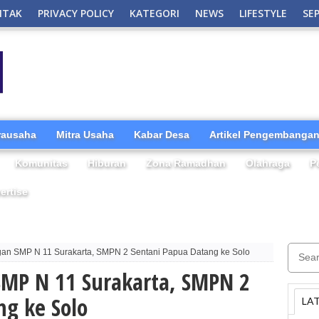
NTAK
PRIVACY POLICY
KATEGORI
NEWS
LIFESTYLE
SE
irausaha
Mitra Usaha
Kabar Desa
Artikel Pengembangan
Komunitas
Hiburan
Zona Ramadhan
Olahraga
P
ertise
an SMP N 11 Surakarta, SMPN 2 Sentani Papua Datang ke Solo
MP N 11 Surakarta, SMPN 2
ng ke Solo
LA