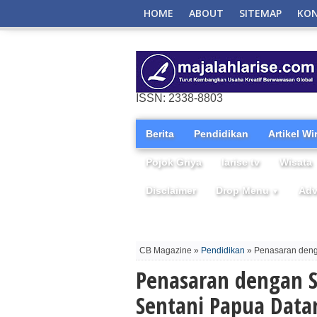
HOME
ABOUT
SITEMAP
KO
ISSN: 2338-8803
Berita
Pendidikan
Artikel W
Pojok Griya
larise tv
Wisata
Disclaimer
Drop Menu
Adv
▼
CB Magazine »
Pendidikan
» Penasaran deng
Penasaran dengan S
Sentani Papua Data