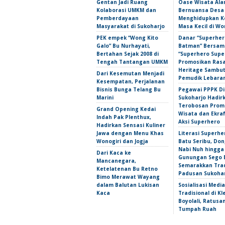
Gentan Jadi Ruang
Oase Wisata Al
Kolaborasi UMKM dan
Bernuansa Desa
Pemberdayaan
Menghidupkan 
Masyarakat di Sukoharjo
Masa Kecil di Wo
PEK empek “Wong Kito
Danar “Superher
Galo” Bu Nurhayati,
Batman” Bersama
Bertahan Sejak 2008 di
“Superhero Super
Tengah Tantangan UMKM
Promosikan Ras
Heritage Sambu
Dari Kesemutan Menjadi
Pemudik Lebara
Kesempatan, Perjalanan
Bisnis Bunga Telang Bu
Pegawai PPPK D
Marini
Sukoharjo Hadir
Terobosan Prom
Grand Opening Kedai
Wisata dan Ekra
Indah Pak Plenthux,
Aksi Superhero
Hadirkan Sensasi Kuliner
Jawa dengan Menu Khas
Literasi Superhe
Wonogiri dan Jogja
Batu Seribu, Do
Nabi Nuh hingga
Dari Kaca ke
Gunungan Sego 
Mancanegara,
Semarakkan Trad
Ketelatenan Bu Retno
Padusan Sukoha
Bimo Merawat Wayang
dalam Balutan Lukisan
Sosialisasi Media
Kaca
Tradisional di Kl
Boyolali, Ratus
Tumpah Ruah