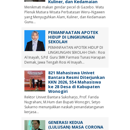
Kuliner, dan Kedamaian
Menikmati makan gendar pecel di Gazebo. Watu
Plenuk Mutiara Wisata Perbatasan Weru–Ngawen
yang Menyuguhkan Alam, Kuliner, dan Kedamaian
Gunu...
PEMANFAATAN APOTEK
HIDUP DI LINGKUNGAN
SEKOLAH
PEMANFAATAN APOTEK HIDUP DI
LINGKUNGAN SEKOLAH Oleh : Rosi
Al Inayah, S.Pd Guru SMK Farmasi Tunas Harapan
Demak, Jawa Tengah Rosi Al Inayah...
821 Mahasiswa Univet
Bantara Resmi Diterjunkan
KKN 2026, 554 Mahasiswa
ke 28 Desa di Kabupaten
Wonogiri
Rektor Univet Bantara Sukoharjo, Prof. Farida
Nugrahani, M.Hum dan Bupati Wonogiri, Setyo
Sukarno menunjukkan naskah penandatanganan
kerjasa...
GENERASI KEDUA
(LULUSAN) MASA CORONA