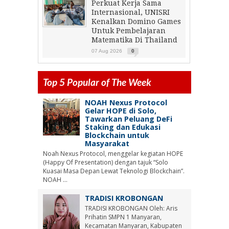
Perkuat Kerja Sama
Internasional, UNISRI
Kenalkan Domino Games
Untuk Pembelajaran
Matematika Di Thailand
07 Aug 2026
0
Top 5 Popular of The Week
NOAH Nexus Protocol
Gelar HOPE di Solo,
Tawarkan Peluang DeFi
Staking dan Edukasi
Blockchain untuk
Masyarakat
Noah Nexus Protocol, menggelar kegiatan HOPE
(Happy Of Presentation) dengan tajuk “Solo
Kuasai Masa Depan Lewat Teknologi Blockchain”.
NOAH ...
TRADISI KROBONGAN
TRADISI KROBONGAN Oleh: Aris
Prihatin SMPN 1 Manyaran,
Kecamatan Manyaran, Kabupaten