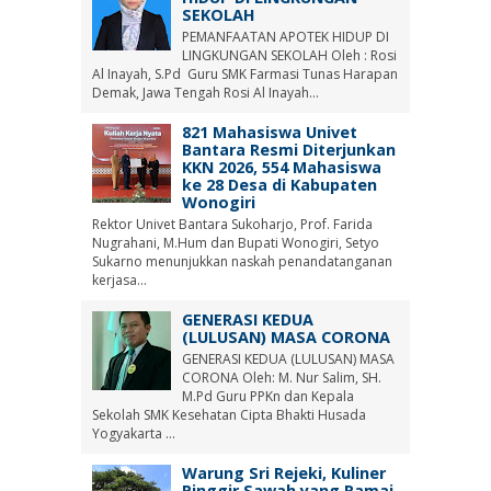
SEKOLAH
PEMANFAATAN APOTEK HIDUP DI
LINGKUNGAN SEKOLAH Oleh : Rosi
Al Inayah, S.Pd Guru SMK Farmasi Tunas Harapan
Demak, Jawa Tengah Rosi Al Inayah...
821 Mahasiswa Univet
Bantara Resmi Diterjunkan
KKN 2026, 554 Mahasiswa
ke 28 Desa di Kabupaten
Wonogiri
Rektor Univet Bantara Sukoharjo, Prof. Farida
Nugrahani, M.Hum dan Bupati Wonogiri, Setyo
Sukarno menunjukkan naskah penandatanganan
kerjasa...
GENERASI KEDUA
(LULUSAN) MASA CORONA
GENERASI KEDUA (LULUSAN) MASA
CORONA Oleh: M. Nur Salim, SH.
M.Pd Guru PPKn dan Kepala
Sekolah SMK Kesehatan Cipta Bhakti Husada
Yogyakarta ...
Warung Sri Rejeki, Kuliner
Pinggir Sawah yang Ramai