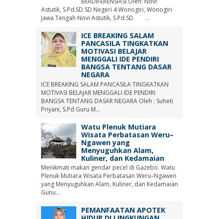
BERDIFERENSIASI Oleh: Novi
Astutik, S.Pd.SD SD Negeri 4 Wonogiri, Wonogiri
Jawa Tengah Novi Astutik, S.Pd.SD ...
ICE BREAKING SALAM
PANCASILA TINGKATKAN
MOTIVASI BELAJAR
MENGGALI IDE PENDIRI
BANGSA TENTANG DASAR
NEGARA
ICE BREAKING SALAM PANCASILA TINGKATKAN
MOTIVASI BELAJAR MENGGALI IDE PENDIRI
BANGSA TENTANG DASAR NEGARA Oleh : Suheti
Priyani, S.Pd Guru M...
Watu Plenuk Mutiara
Wisata Perbatasan Weru–
Ngawen yang
Menyuguhkan Alam,
Kuliner, dan Kedamaian
Menikmati makan gendar pecel di Gazebo. Watu
Plenuk Mutiara Wisata Perbatasan Weru–Ngawen
yang Menyuguhkan Alam, Kuliner, dan Kedamaian
Gunu...
PEMANFAATAN APOTEK
HIDUP DI LINGKUNGAN