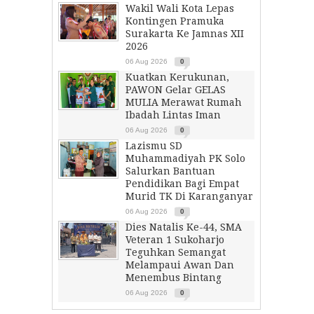
Wakil Wali Kota Lepas
Kontingen Pramuka
Surakarta Ke Jamnas XII
2026
06 Aug 2026
0
Kuatkan Kerukunan,
PAWON Gelar GELAS
MULIA Merawat Rumah
Ibadah Lintas Iman
06 Aug 2026
0
Lazismu SD
Muhammadiyah PK Solo
Salurkan Bantuan
Pendidikan Bagi Empat
Murid TK Di Karanganyar
06 Aug 2026
0
Dies Natalis Ke-44, SMA
Veteran 1 Sukoharjo
Teguhkan Semangat
Melampaui Awan Dan
Menembus Bintang
06 Aug 2026
0