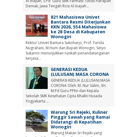
Al Inayah, S.Pd Guru SMK Farmasi Tunas Harapan
Demak, Jawa Tengah Rosi Al Inayah...
821 Mahasiswa Univet
Bantara Resmi Diterjunkan
KKN 2026, 554 Mahasiswa
ke 28 Desa di Kabupaten
Wonogiri
Rektor Univet Bantara Sukoharjo, Prof. Farida
Nugrahani, M.Hum dan Bupati Wonogiri, Setyo
Sukarno menunjukkan naskah penandatanganan
kerjasa...
GENERASI KEDUA
(LULUSAN) MASA CORONA
GENERASI KEDUA (LULUSAN) MASA
CORONA Oleh: M. Nur Salim, SH.
M.Pd Guru PPKn dan Kepala
Sekolah SMK Kesehatan Cipta Bhakti Husada
Yogyakarta ...
Warung Sri Rejeki, Kuliner
Pinggir Sawah yang Ramai
Didatangi di Kepatihan
Wonogiri
Warung Makan Sri Rejeki yang