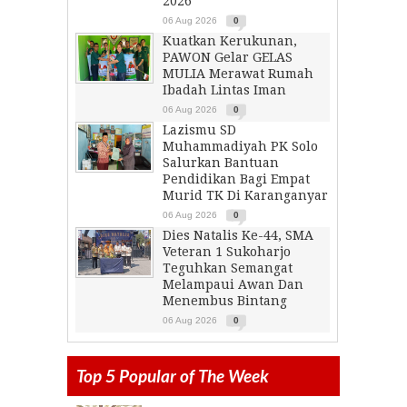
2026
06 Aug 2026
0
Kuatkan Kerukunan,
PAWON Gelar GELAS
MULIA Merawat Rumah
Ibadah Lintas Iman
06 Aug 2026
0
Lazismu SD
Muhammadiyah PK Solo
Salurkan Bantuan
Pendidikan Bagi Empat
Murid TK Di Karanganyar
06 Aug 2026
0
Dies Natalis Ke-44, SMA
Veteran 1 Sukoharjo
Teguhkan Semangat
Melampaui Awan Dan
Menembus Bintang
06 Aug 2026
0
Top 5 Popular of The Week