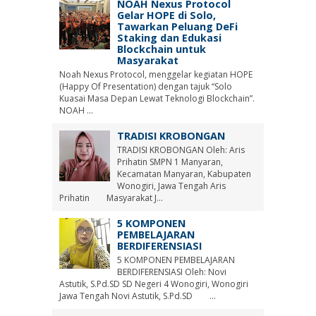
NOAH Nexus Protocol
Gelar HOPE di Solo,
Tawarkan Peluang DeFi
Staking dan Edukasi
Blockchain untuk
Masyarakat
Noah Nexus Protocol, menggelar kegiatan HOPE
(Happy Of Presentation) dengan tajuk “Solo
Kuasai Masa Depan Lewat Teknologi Blockchain”.
NOAH ...
TRADISI KROBONGAN
TRADISI KROBONGAN Oleh: Aris
Prihatin SMPN 1 Manyaran,
Kecamatan Manyaran, Kabupaten
Wonogiri, Jawa Tengah Aris
Prihatin Masyarakat J...
5 KOMPONEN
PEMBELAJARAN
BERDIFERENSIASI
5 KOMPONEN PEMBELAJARAN
BERDIFERENSIASI Oleh: Novi
Astutik, S.Pd.SD SD Negeri 4 Wonogiri, Wonogiri
Jawa Tengah Novi Astutik, S.Pd.SD ...