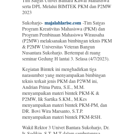
Tim Satgas Univet Bantara Kawal Mahasiswa
serta DPL Melalui BIMTEK PKM dan P2MW
2023
majalahlarise.com
Sukoharjo-
-Tim Satgas
Program Kreativitas Mahasiswa (PKM) dan
Program Pembinaan Mahasiswa Wirausaha
(P2MW) melaksanakan bimbingan teknis PKM
& P2MW Universitas Veteran Bangun
Nusantara Sukoharjo. Bertempat di ruang
seminar Gedung H lantai 3. Selasa (4/7/2023).
Kegiatan Bimtek ini menghadirkan tiga
narasumber yang menyampaikan bimbingan
teknis terkait jenis PKM dan P2WM ini,
Andrian Prima Putra, S.E., M.M.
menyampaikan materi bimtek PKM-K &
P2MW, Iik Sartika S.KM., M.Kes
menyampaikan materi bimtek PKM-PM, dan
DR. Bovi Wira Marsanto, S.T.P.
menyampaikan materi bimtek PKM-RSH.
Wakil Rektor 3 Univet Bantara Sukoharjo, Dr.
Ir. Sodikin, S.T, M.T dalam sambutannya