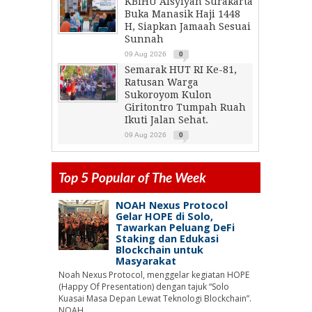
KBIHU Aisyiyah Surakarta
Buka Manasik Haji 1448
H, Siapkan Jamaah Sesuai
Sunnah
09 Aug 2026
0
Semarak HUT RI Ke-81,
Ratusan Warga
Sukoroyom Kulon
Giritontro Tumpah Ruah
Ikuti Jalan Sehat.
09 Aug 2026
0
Top 5 Popular of The Week
NOAH Nexus Protocol
Gelar HOPE di Solo,
Tawarkan Peluang DeFi
Staking dan Edukasi
Blockchain untuk
Masyarakat
Noah Nexus Protocol, menggelar kegiatan HOPE
(Happy Of Presentation) dengan tajuk “Solo
Kuasai Masa Depan Lewat Teknologi Blockchain”.
NOAH ...