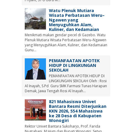
Watu Plenuk Mutiara
Wisata Perbatasan Weru–
Ngawen yang
Menyuguhkan Alam,
Kuliner, dan Kedamaian
Menikmati makan gendar pecel di Gazebo. Watu
Plenuk Mutiara Wisata Perbatasan Weru–Ngawen
yang Menyuguhkan Alam, Kuliner, dan Kedamaian
Gunu...
PEMANFAATAN APOTEK
HIDUP DI LINGKUNGAN
SEKOLAH
PEMANFAATAN APOTEK HIDUP DI
LINGKUNGAN SEKOLAH Oleh : Rosi
Al Inayah, S.Pd Guru SMK Farmasi Tunas Harapan
Demak, Jawa Tengah Rosi Al Inayah...
821 Mahasiswa Univet
Bantara Resmi Diterjunkan
KKN 2026, 554 Mahasiswa
ke 28 Desa di Kabupaten
Wonogiri
Rektor Univet Bantara Sukoharjo, Prof. Farida
Nugrahani, M.Hum dan Bupati Wonogiri, Setyo