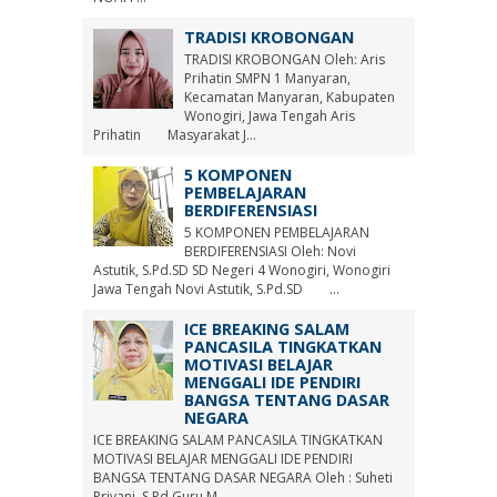
TRADISI KROBONGAN
TRADISI KROBONGAN Oleh: Aris
Prihatin SMPN 1 Manyaran,
Kecamatan Manyaran, Kabupaten
Wonogiri, Jawa Tengah Aris
Prihatin Masyarakat J...
5 KOMPONEN
PEMBELAJARAN
BERDIFERENSIASI
5 KOMPONEN PEMBELAJARAN
BERDIFERENSIASI Oleh: Novi
Astutik, S.Pd.SD SD Negeri 4 Wonogiri, Wonogiri
Jawa Tengah Novi Astutik, S.Pd.SD ...
ICE BREAKING SALAM
PANCASILA TINGKATKAN
MOTIVASI BELAJAR
MENGGALI IDE PENDIRI
BANGSA TENTANG DASAR
NEGARA
ICE BREAKING SALAM PANCASILA TINGKATKAN
MOTIVASI BELAJAR MENGGALI IDE PENDIRI
BANGSA TENTANG DASAR NEGARA Oleh : Suheti
Priyani, S.Pd Guru M...