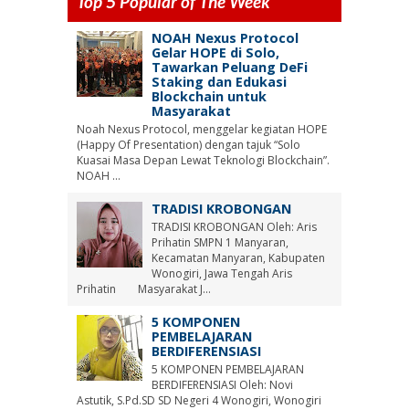
Top 5 Popular of The Week
NOAH Nexus Protocol
Gelar HOPE di Solo,
Tawarkan Peluang DeFi
Staking dan Edukasi
Blockchain untuk
Masyarakat
Noah Nexus Protocol, menggelar kegiatan HOPE
(Happy Of Presentation) dengan tajuk “Solo
Kuasai Masa Depan Lewat Teknologi Blockchain”.
NOAH ...
TRADISI KROBONGAN
TRADISI KROBONGAN Oleh: Aris
Prihatin SMPN 1 Manyaran,
Kecamatan Manyaran, Kabupaten
Wonogiri, Jawa Tengah Aris
Prihatin Masyarakat J...
5 KOMPONEN
PEMBELAJARAN
BERDIFERENSIASI
5 KOMPONEN PEMBELAJARAN
BERDIFERENSIASI Oleh: Novi
Astutik, S.Pd.SD SD Negeri 4 Wonogiri, Wonogiri