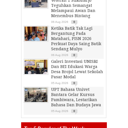
Veteran 1 Sukoharjo
Teguhkan Semangat
Melampaui Awan Dan
Menembus Bintang
06 Aug 2026
0
Ketika Batik Tak Lagi
Bergantung Pada
Matahari, PISN 2026
Perkuat Daya Saing Batik
Sendang Mulyo
06 Aug 2026
0
Galeri Investasi UNISRI
Dan BEI Edukasi Warga
Desa Brojol Lewat Sekolah
Pasar Modal
05 Aug 2026
0
UPT Bahasa Univet
Bantara Gelar Kursus
Pambiwara, Lestarikan
Bahasa Dan Budaya Jawa
05 Aug 2026
0