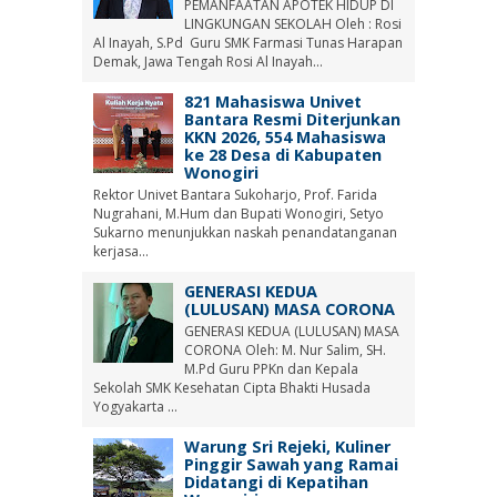
PEMANFAATAN APOTEK HIDUP DI
LINGKUNGAN SEKOLAH Oleh : Rosi
Al Inayah, S.Pd Guru SMK Farmasi Tunas Harapan
Demak, Jawa Tengah Rosi Al Inayah...
821 Mahasiswa Univet
Bantara Resmi Diterjunkan
KKN 2026, 554 Mahasiswa
ke 28 Desa di Kabupaten
Wonogiri
Rektor Univet Bantara Sukoharjo, Prof. Farida
Nugrahani, M.Hum dan Bupati Wonogiri, Setyo
Sukarno menunjukkan naskah penandatanganan
kerjasa...
GENERASI KEDUA
(LULUSAN) MASA CORONA
GENERASI KEDUA (LULUSAN) MASA
CORONA Oleh: M. Nur Salim, SH.
M.Pd Guru PPKn dan Kepala
Sekolah SMK Kesehatan Cipta Bhakti Husada
Yogyakarta ...
Warung Sri Rejeki, Kuliner
Pinggir Sawah yang Ramai
Didatangi di Kepatihan