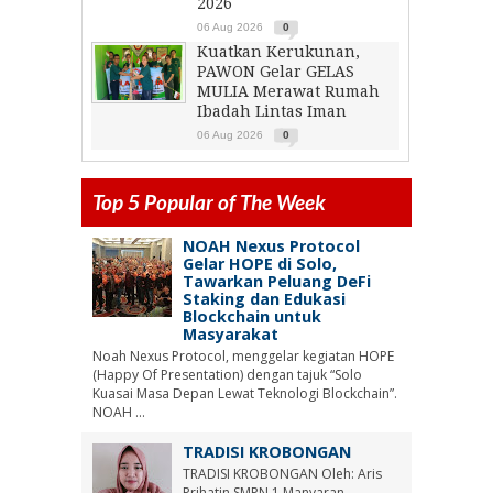
2026
06 Aug 2026
0
Kuatkan Kerukunan,
PAWON Gelar GELAS
MULIA Merawat Rumah
Ibadah Lintas Iman
06 Aug 2026
0
Top 5 Popular of The Week
NOAH Nexus Protocol
Gelar HOPE di Solo,
Tawarkan Peluang DeFi
Staking dan Edukasi
Blockchain untuk
Masyarakat
Noah Nexus Protocol, menggelar kegiatan HOPE
(Happy Of Presentation) dengan tajuk “Solo
Kuasai Masa Depan Lewat Teknologi Blockchain”.
NOAH ...
TRADISI KROBONGAN
TRADISI KROBONGAN Oleh: Aris
Prihatin SMPN 1 Manyaran,