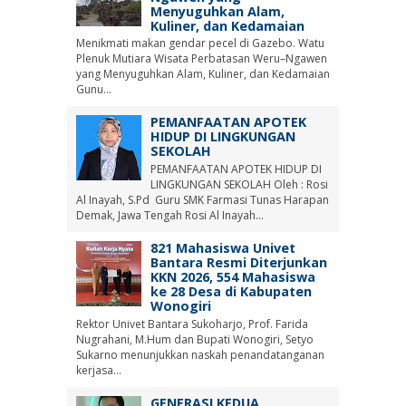
Menyuguhkan Alam,
Kuliner, dan Kedamaian
Menikmati makan gendar pecel di Gazebo. Watu
Plenuk Mutiara Wisata Perbatasan Weru–Ngawen
yang Menyuguhkan Alam, Kuliner, dan Kedamaian
Gunu...
PEMANFAATAN APOTEK
HIDUP DI LINGKUNGAN
SEKOLAH
PEMANFAATAN APOTEK HIDUP DI
LINGKUNGAN SEKOLAH Oleh : Rosi
Al Inayah, S.Pd Guru SMK Farmasi Tunas Harapan
Demak, Jawa Tengah Rosi Al Inayah...
821 Mahasiswa Univet
Bantara Resmi Diterjunkan
KKN 2026, 554 Mahasiswa
ke 28 Desa di Kabupaten
Wonogiri
Rektor Univet Bantara Sukoharjo, Prof. Farida
Nugrahani, M.Hum dan Bupati Wonogiri, Setyo
Sukarno menunjukkan naskah penandatanganan
kerjasa...
GENERASI KEDUA