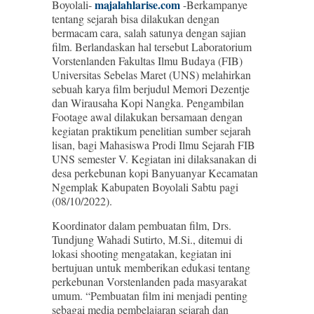
majalahlarise.com
Boyolali-
-Berkampanye
tentang sejarah bisa dilakukan dengan
bermacam cara, salah satunya dengan sajian
film. Berlandaskan hal tersebut Laboratorium
Vorstenlanden Fakultas Ilmu Budaya (FIB)
Universitas Sebelas Maret (UNS) melahirkan
sebuah karya film berjudul Memori Dezentje
dan Wirausaha Kopi Nangka. Pengambilan
Footage awal dilakukan bersamaan dengan
kegiatan praktikum penelitian sumber sejarah
lisan, bagi Mahasiswa Prodi Ilmu Sejarah FIB
UNS semester V. Kegiatan ini dilaksanakan di
desa perkebunan kopi Banyuanyar Kecamatan
Ngemplak Kabupaten Boyolali Sabtu pagi
(08/10/2022).
Koordinator dalam pembuatan film, Drs.
Tundjung Wahadi Sutirto, M.Si., ditemui di
lokasi shooting mengatakan, kegiatan ini
bertujuan untuk memberikan edukasi tentang
perkebunan Vorstenlanden pada masyarakat
umum. “Pembuatan film ini menjadi penting
sebagai media pembelajaran sejarah dan