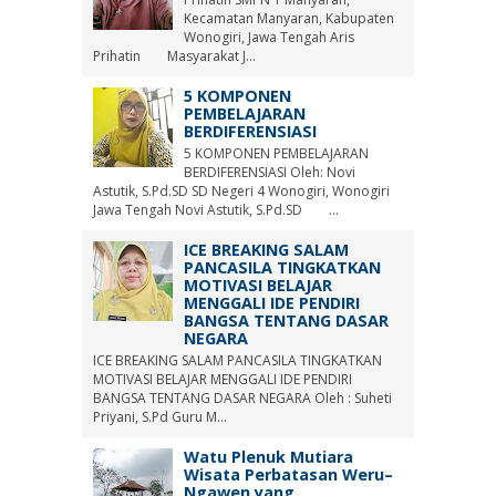
Kecamatan Manyaran, Kabupaten
Wonogiri, Jawa Tengah Aris
Prihatin Masyarakat J...
5 KOMPONEN
PEMBELAJARAN
BERDIFERENSIASI
5 KOMPONEN PEMBELAJARAN
BERDIFERENSIASI Oleh: Novi
Astutik, S.Pd.SD SD Negeri 4 Wonogiri, Wonogiri
Jawa Tengah Novi Astutik, S.Pd.SD ...
ICE BREAKING SALAM
PANCASILA TINGKATKAN
MOTIVASI BELAJAR
MENGGALI IDE PENDIRI
BANGSA TENTANG DASAR
NEGARA
ICE BREAKING SALAM PANCASILA TINGKATKAN
MOTIVASI BELAJAR MENGGALI IDE PENDIRI
BANGSA TENTANG DASAR NEGARA Oleh : Suheti
Priyani, S.Pd Guru M...
Watu Plenuk Mutiara
Wisata Perbatasan Weru–
Ngawen yang