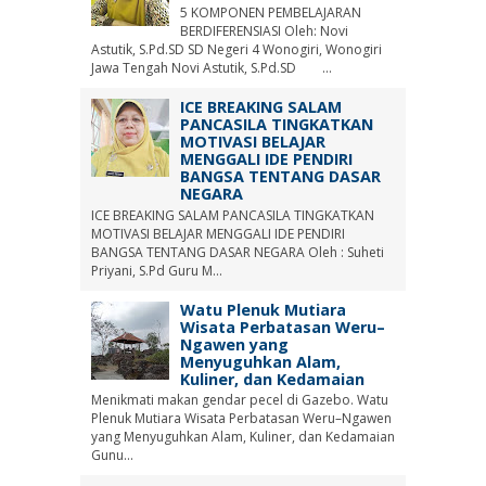
5 KOMPONEN PEMBELAJARAN
BERDIFERENSIASI Oleh: Novi
Astutik, S.Pd.SD SD Negeri 4 Wonogiri, Wonogiri
Jawa Tengah Novi Astutik, S.Pd.SD ...
ICE BREAKING SALAM
PANCASILA TINGKATKAN
MOTIVASI BELAJAR
MENGGALI IDE PENDIRI
BANGSA TENTANG DASAR
NEGARA
ICE BREAKING SALAM PANCASILA TINGKATKAN
MOTIVASI BELAJAR MENGGALI IDE PENDIRI
BANGSA TENTANG DASAR NEGARA Oleh : Suheti
Priyani, S.Pd Guru M...
Watu Plenuk Mutiara
Wisata Perbatasan Weru–
Ngawen yang
Menyuguhkan Alam,
Kuliner, dan Kedamaian
Menikmati makan gendar pecel di Gazebo. Watu
Plenuk Mutiara Wisata Perbatasan Weru–Ngawen
yang Menyuguhkan Alam, Kuliner, dan Kedamaian
Gunu...