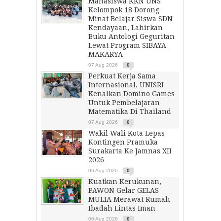
Mahasiswa KKN UNS
Kelompok 18 Dorong
Minat Belajar Siswa SDN
Kendayaan, Lahirkan
Buku Antologi Geguritan
Lewat Program SIBAYA
MAKARYA
07 Aug 2026
0
Perkuat Kerja Sama
Internasional, UNISRI
Kenalkan Domino Games
Untuk Pembelajaran
Matematika Di Thailand
07 Aug 2026
0
Wakil Wali Kota Lepas
Kontingen Pramuka
Surakarta Ke Jamnas XII
2026
06 Aug 2026
0
Kuatkan Kerukunan,
PAWON Gelar GELAS
MULIA Merawat Rumah
Ibadah Lintas Iman
06 Aug 2026
0