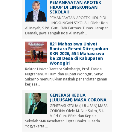
PEMANFAATAN APOTEK
HIDUP DI LINGKUNGAN
SEKOLAH
PEMANFAATAN APOTEK HIDUP DI
LINGKUNGAN SEKOLAH Oleh : Rosi
Al Inayah, S.Pd Guru SMK Farmasi Tunas Harapan
Demak, Jawa Tengah Rosi Al Inayah...
821 Mahasiswa Univet
Bantara Resmi Diterjunkan
KKN 2026, 554 Mahasiswa
ke 28 Desa di Kabupaten
Wonogiri
Rektor Univet Bantara Sukoharjo, Prof. Farida
Nugrahani, M.Hum dan Bupati Wonogiri, Setyo
Sukarno menunjukkan naskah penandatanganan
kerjasa...
GENERASI KEDUA
(LULUSAN) MASA CORONA
GENERASI KEDUA (LULUSAN) MASA
CORONA Oleh: M. Nur Salim, SH.
M.Pd Guru PPKn dan Kepala
Sekolah SMK Kesehatan Cipta Bhakti Husada
Yogyakarta ...